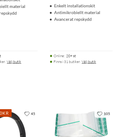
Enkelt installationskit
iellt material
Antimikrobiellt material
 repskydd
Avancerat repskydd
t
Online
:
20+ st
ker.
Välj butik
Finns i 31 butiker.
Välj butik
00KR
45
105