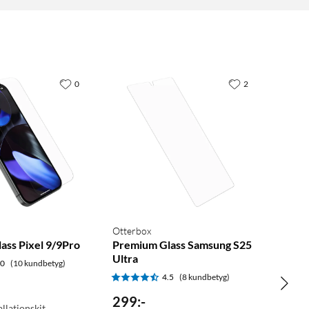
0
2
Otterbox
ass Pixel 9/9Pro
Premium Glass Samsung S25
Ultra
.0
(10 kundbetyg)
4.5
(8 kundbetyg)
299
:
-
allationskit