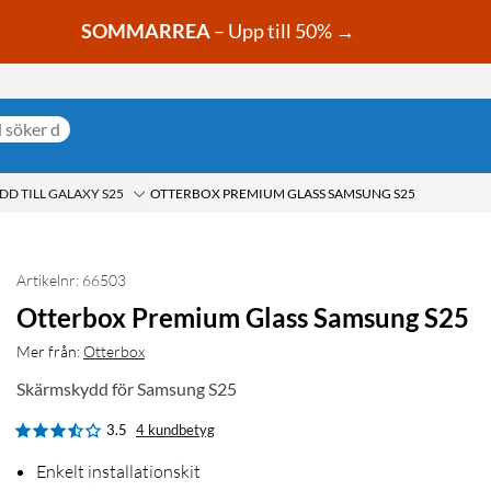
SOMMARREA
– Upp till 50% →
D TILL GALAXY S25
OTTERBOX PREMIUM GLASS SAMSUNG S25
Artikelnr: 66503
Otterbox Premium Glass Samsung S25
Mer från:
Otterbox
Skärmskydd för Samsung S25
3.5
4 kundbetyg
Enkelt installationskit