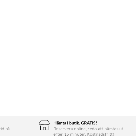
Hämta i butik, GRATIS!
tid på
Reservera online, redo att hämtas ut
efter 15 minuter. Kostnadsfritt!