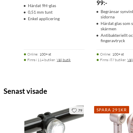
99
:
-
Härdat 9H-glas
Begränsar synvin
0,51 mm tunt
sidorna
Enkel applicering
Härdat glas som 
skärmen
Antibakteriellt o
fingeravtryck
Online
:
100+ st
Online
:
100+ st
Finns i 114 butiker.
Välj butik
Finns i 87 butiker.
Välj
Senast visade
SPARA 291KR
79