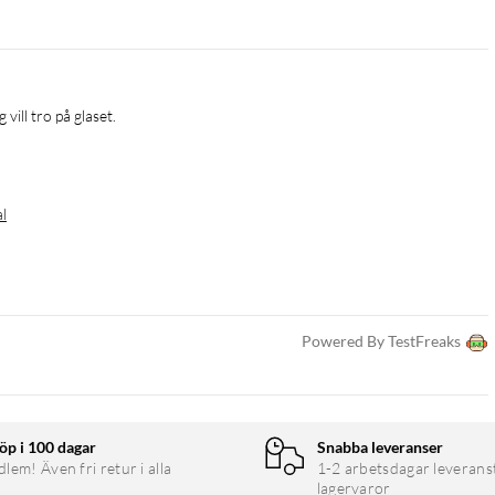
al
Powered By TestFreaks
öp i 100 dagar
Snabba leveranser
em! Även fri retur i alla
1-2 arbetsdagar leverans
lagervaror