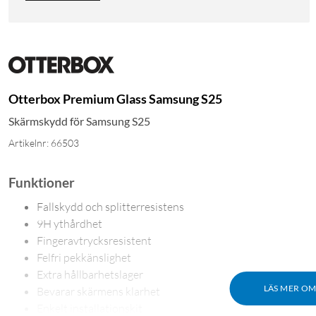
Otterbox Premium Glass Samsung S25
Skärmskydd för Samsung S25
Artikelnr: 66503
Funktioner
Fallskydd och splitterresistens
9H ythårdhet
Fingeravtrycksresistent
Felfri pekkänslighet
Extra hållbarhetslager
LÄS MER O
Bevarar skärmens klarhet
Enkelt installationskit