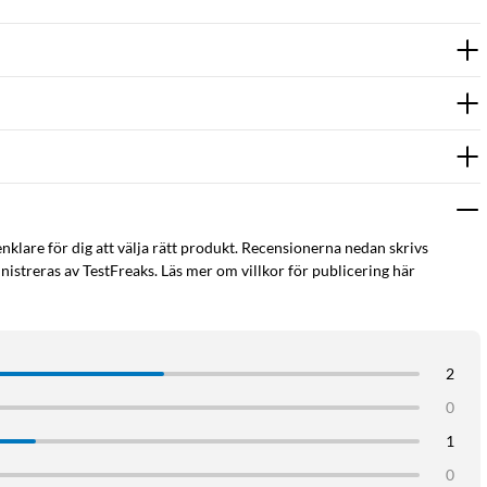
enklare för dig att välja rätt produkt. Recensionerna nedan skrivs
istreras av TestFreaks. Läs mer om villkor för publicering här
2
0
1
0