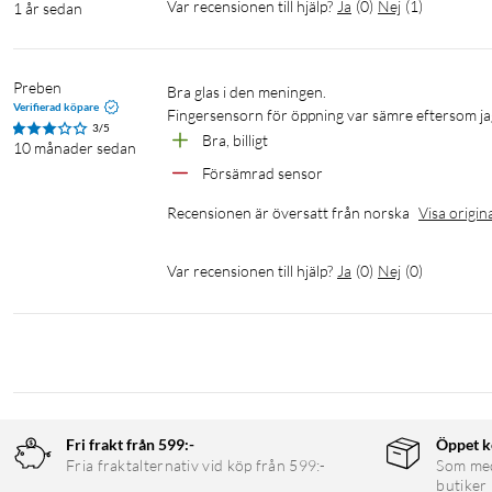
Var recensionen till hjälp?
Ja
(
0
)
Nej
(
1
)
1 år sedan
Preben
Bra glas i den meningen. 

Verifierad köpare
3/5
Bra, billigt
10 månader sedan
Försämrad sensor
Recensionen är översatt från norska
Visa origin
Var recensionen till hjälp?
Ja
(
0
)
Nej
(
0
)
Fri frakt från 599:-
Öppet k
Fria fraktalternativ vid köp från 599:-
Som medl
butiker