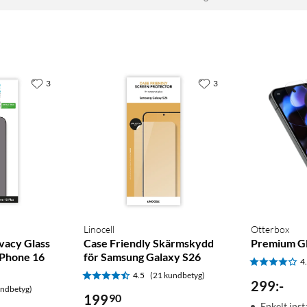
3
3
Linocell
Otterbox
ivacy Glass
Case Friendly Skärmskydd
Premium Gl
iPhone 16
för Samsung Galaxy S26
4
4.5
(21 kundbetyg)
299
:
-
undbetyg)
199
90
Enkelt inst