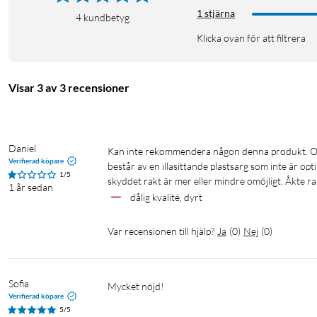
1 stjärna
4
kundbetyg
Klicka ovan för att filtrera
Visar 3 av 3 recensioner
Daniel
Kan inte rekommendera någon denna produkt. Otroligt dålig kvalité. Den enkla appliceringen blir svår när den bokstavligen 
Verifierad köpare
består av en illasittande plastsarg som inte är o
1/5
skyddet rakt är mer eller mindre omöjligt. Åkte r
1 år sedan
dålig kvalité, dyrt
Var recensionen till hjälp?
Ja
(
0
)
Nej
(
0
)
Sofia
Mycket nöjd!
Verifierad köpare
5/5