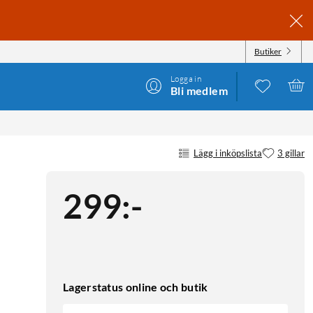
Butiker
Logga in
Bli medlem
Lägg i inköpslista
3 gillar
299
:
-
Lagerstatus online och butik