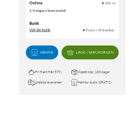
Online
20+ st
2-4 dagars leveranstid
Butik
Välj din butik
Finns i 39 butiker.
HÄMTA
LÄGG I VARUKORGEN
Fri frakt från 599:-
Öppet köp i 100 dagar
Snabba leveranser
Hämta i butik, GRATIS!