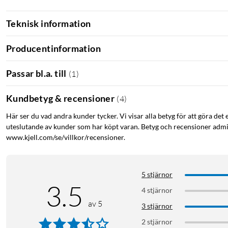
Teknisk information
Producentinformation
Passar bl.a. till
(
1
)
Kundbetyg & recensioner
(
4
)
Här ser du vad andra kunder tycker. Vi visar alla betyg för att göra det 
uteslutande av kunder som har köpt varan. Betyg och recensioner admin
www.kjell.com/se/villkor/recensioner.
5 stjärnor
3.5
4 stjärnor
av 5
3 stjärnor
2 stjärnor