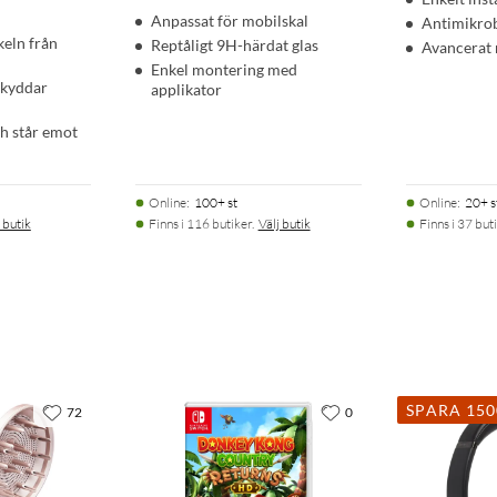
Anpassat för mobilskal
Antimikrob
keln från
Reptåligt 9H-härdat glas
Avancerat
Enkel montering med
skyddar
applikator
ch står emot
Online
:
100+ st
Online
:
20+ s
 butik
Finns i 116 butiker.
Välj butik
Finns i 37 buti
SPARA 15
72
0