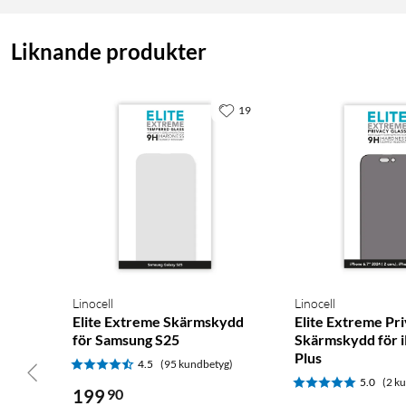
Liknande produkter
19
Linocell
Linocell
Elite Extreme Skärmskydd
Elite Extreme Pr
för Samsung S25
Skärmskydd för 
Plus
4.5
(95 kundbetyg)
5.0
(2 k
199
90