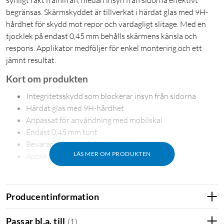
synligt rakt framifrån, medan insyn från sidorna effektivt
begränsas. Skärmskyddet är tillverkat i härdat glas med 9H-
hårdhet för skydd mot repor och vardagligt slitage. Med en
tjocklek på endast 0,45 mm behålls skärmens känsla och
respons. Applikator medföljer för enkel montering och ett
jämnt resultat.
Kort om produkten
Integritetsskydd som blockerar insyn från sidorna
Härdat glas med 9H-hårdhet
Anpassat för användning med mobilskal
Endast 0,45 mm tunt
Bevarar skärmens känslighet och respons
LÄS MER OM PRODUKTEN
Applikator medföljer för enkel montering
Skyddar innehållet från nyfikna blickar
Skärmskyddet minskar effektivt insyn från sidorna och gör att
Producentinformation
skärmens innehåll endast är tydligt när du tittar rakt
framifrån. Det hjälper till att skydda meddelanden, mejl och
Passar bl.a. till
(
1
)