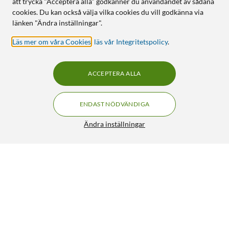
att trycka "Acceptera alla" godkänner du användandet av sådana
cookies. Du kan också välja vilka cookies du vill godkänna via
länken "Ändra inställningar".
Läs mer om våra Cookies
,
läs vår Integritetspolicy
.
ACCEPTERA ALLA
ENDAST NÖDVÄNDIGA
Ändra inställningar
Linocell Privacy Skärmskydd för Samsung Galaxy S26 Ultra
299:-
HÄMTA
LÄGG I VARUKORGEN