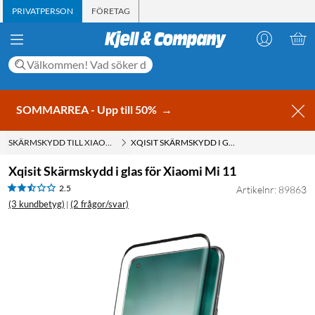
PRIVATPERSON
FÖRETAG
SOMMARREA - Upp till 50%
→
SKÄRMSKYDD TILL XIAOMI
XQISIT SKÄRMSKYDD I GLAS FÖR XIAOMI MI 11
Xqisit Skärmskydd i glas för Xiaomi Mi 11
2.5
Artikelnr: 89863
(3 kundbetyg)
(2 frågor/svar)
|