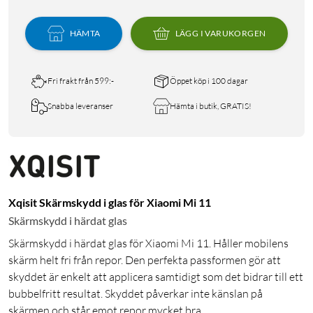
HÄMTA
LÄGG I VARUKORGEN
Fri frakt från 599:-
Öppet köp i 100 dagar
Snabba leveranser
Hämta i butik, GRATIS!
Xqisit Skärmskydd i glas för Xiaomi Mi 11
Skärmskydd i härdat glas
Skärmskydd i härdat glas för Xiaomi Mi 11. Håller mobilens
skärm helt fri från repor. Den perfekta passformen gör att
skyddet är enkelt att applicera samtidigt som det bidrar till ett
bubbelfritt resultat. Skyddet påverkar inte känslan på
skärmen och står emot repor mycket bra.