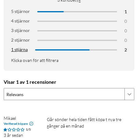
5 stjärnor
1
4 stjärnor
0
3 stjärnor
0
2 stjärnor
0
1 stjärna
2
Klicka ovan för att filtrera
Visar 1 av 1 recensioner
Relevans
Mikael
Går sönder hela tiden fått köpa t nya tre 
Verifierad köpare
gånger på en månad 
1/5
3 år sedan