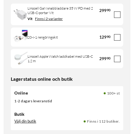
Linocell GaN snabbladdare 35 W PD med 2
299
90
USB-C-portar Vit
Vit
Finns i 2 varianter
129
90
20-i-1 rengöringskit
Linocell Apple Watch laddkabel med USB-C
299
90
1,2 m
Lagerstatus online och butik
Online
100+ st
1-2 dagars leveranstid
Butik
Välj din butik
Finns i 112 butiker.