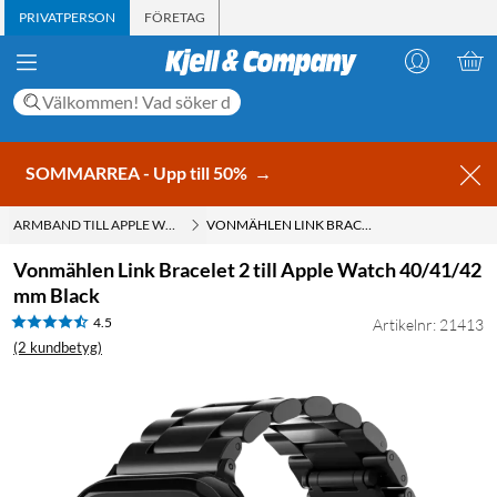
PRIVATPERSON
FÖRETAG
SOMMARREA - Upp till 50%
→
ARMBAND TILL APPLE WATCH
VONMÄHLEN LINK BRACELET 2 TILL APPLE WATCH 40/41/42 MM BLACK
Vonmählen Link Bracelet 2 till Apple Watch 40/41/42
mm Black
4.5
Artikelnr: 21413
(2 kundbetyg)