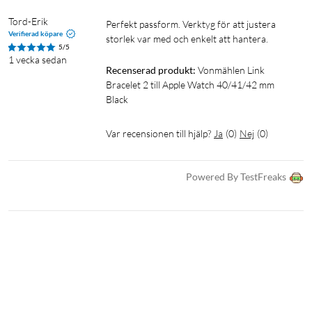
Tord-Erik
Perfekt passform. Verktyg för att justera 
Verifierad köpare
storlek var med och enkelt att hantera.
5/5
1 vecka sedan
Recenserad produkt:
Vonmählen Link 
Bracelet 2 till Apple Watch 40/41/42 mm 
Black
Var recensionen till hjälp?
Ja
(
0
)
Nej
(
0
)
Powered By TestFreaks