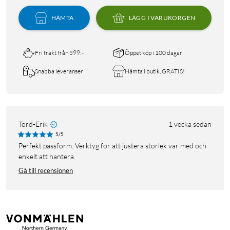
HÄMTA
LÄGG I VARUKORGEN
Fri frakt från 599:-
Öppet köp i 100 dagar
Snabba leveranser
Hämta i butik, GRATIS!
Tord-Erik
1 vecka sedan
5/5
Perfekt passform. Verktyg för att justera storlek var med och
enkelt att hantera.
Gå till recensionen