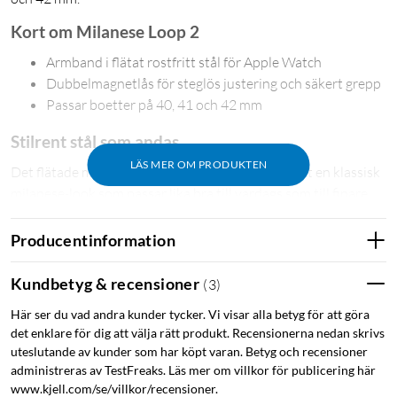
Kort om Milanese Loop 2
Armband i flätat rostfritt stål för Apple Watch
Dubbelmagnetlås för steglös justering och säkert grepp
Passar boetter på 40, 41 och 42 mm
Stilrent stål som andas
LÄS MER OM PRODUKTEN
Det flätade mönstret i rostfritt stål ger armbandet en klassisk
milanese-look som passar lika bra till vardags som till finare
tillfällen. Stålet är rostbeständigt och behåller sin form och
färg även vid daglig användning.
Producentinformation
Magnetlås med säkert grepp
Kundbetyg & recensioner
(
3
)
Två platta magneter håller armbandet på plats utan att skapa
Här ser du vad andra kunder tycker. Vi visar alla betyg för att göra
klumpiga detaljer. Låset går att justera steglöst, så du hittar
det enklare för dig att välja rätt produkt. Recensionerna nedan skrivs
rätt passform direkt.
uteslutande av kunder som har köpt varan. Betyg och recensioner
administreras av TestFreaks. Läs mer om villkor för publicering här
www.kjell.com/se/villkor/recensioner.