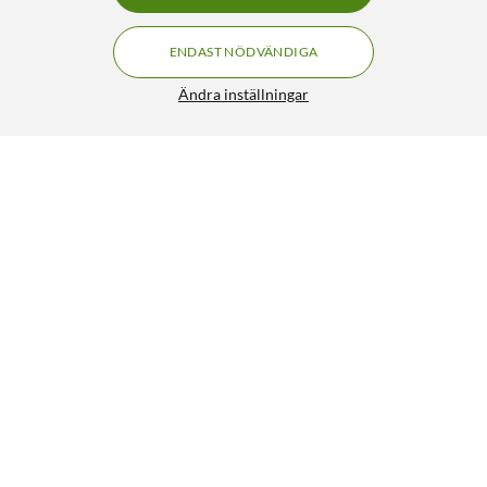
ENDAST NÖDVÄNDIGA
Ändra inställningar
Vonmählen Wave Band 2 till Apple Watch 40/41/42
263:20
mm Cream
329:-
5/5
HÄMTA
LÄGG I VARUKORGEN
Liknande produkter