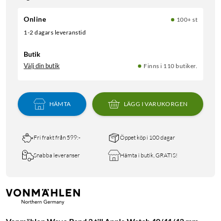
Online
100+ st
1-2 dagars leveranstid
Butik
Välj din butik
Finns i 110 butiker.
HÄMTA
LÄGG I VARUKORGEN
Fri frakt från 599:-
Öppet köp i 100 dagar
Snabba leveranser
Hämta i butik, GRATIS!