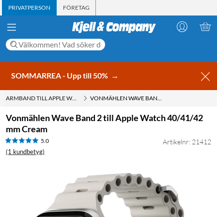
PRIVATPERSON
FÖRETAG
SOMMARREA - Upp till 50%
→
ARMBAND TILL APPLE WATCH
VONMÄHLEN WAVE BAND 2 TILL APPLE WATCH 40/41/42 MM CREAM
Vonmählen Wave Band 2 till Apple Watch 40/41/42
mm Cream
5.0
Artikelnr: 21412
(1 kundbetyg)