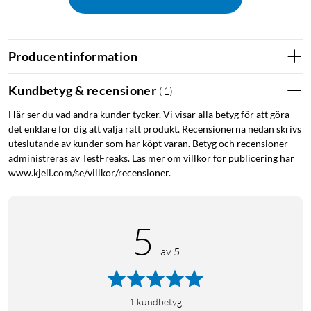
Sportigt och hållbart
Producentinformation
Wave Band 2 är tillverkat av återvunnen silikon som är
vattenavvisande, mjuk och flexibel. Materialet tål svett och
Kundbetyg & recensioner
(
1
)
vatten, vilket gör armbandet lika lämpat för simning och
Här ser du vad andra kunder tycker. Vi visar alla betyg för att göra
träning som för vardagsbruk.
det enklare för dig att välja rätt produkt. Recensionerna nedan skrivs
uteslutande av kunder som har köpt varan. Betyg och recensioner
Sitter fast utan att sitta åt
administreras av TestFreaks. Läs mer om villkor för publicering här
www.kjell.com/se/villkor/recensioner.
Dubbellåset med tryckknapp och G-krok i rostfritt stål håller
armbandet säkert på plats, även vid intensiv rörelse. Silikonen
är halkfri och fördelar trycket jämnt, så du slipper irritation
5
även vid längre användning.
av 5
Specifikationer
Material: Återvunnen silikon (34 %)
Spänne: Tryckknapp och G-krok i rostfritt stål
1
kundbetyg