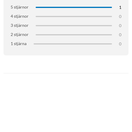
Handledsomfång: 13,1–21 cm
5 stjärnor
1
Mått (B×D×H): 18×150×6 mm
4 stjärnor
0
Vikt: 37 g
Färg: Svart
3 stjärnor
0
Kompatibilitet: Apple Watch 40, 41 och 42 mm
2 stjärnor
0
Garanti: 2 år
1 stjärna
0
I förpackningen
1 × Wave Band 2 klockarmband