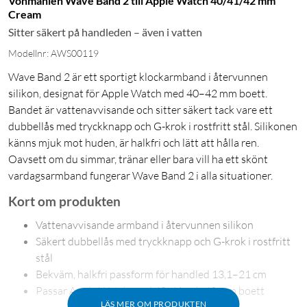
Vonmählen Wave Band 2 till Apple Watch 40/41/42 mm
Cream
Sitter säkert på handleden – även i vatten
Modellnr: AWS00119
Wave Band 2 är ett sportigt klockarmband i återvunnen
silikon, designat för Apple Watch med 40–42 mm boett.
Bandet är vattenavvisande och sitter säkert tack vare ett
dubbellås med tryckknapp och G-krok i rostfritt stål. Silikonen
känns mjuk mot huden, är halkfri och lätt att hålla ren.
Oavsett om du simmar, tränar eller bara vill ha ett skönt
vardagsarmband fungerar Wave Band 2 i alla situationer.
Kort om produkten
Vattenavvisande armband i återvunnen silikon
Säkert dubbellås med tryckknapp och G-krok i rostfritt
stål
Bekväm, halkfri passform för handled 13,1–21 cm
Passar Apple Watch med 40, 41 och 42 mm boett
LÄS MER OM PRODUKTEN