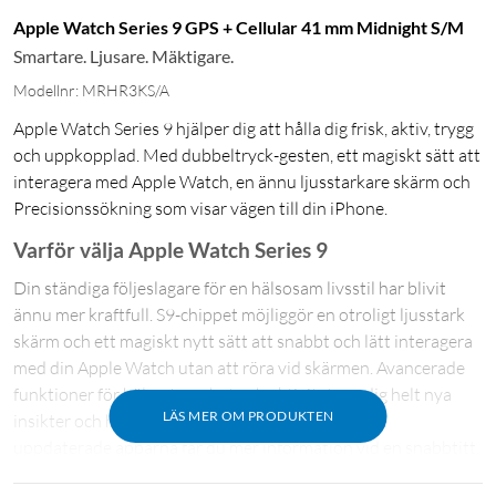
Apple Watch Series 9 GPS + Cellular 41 mm Midnight S/M
Smartare. Ljusare. Mäktigare.
Modellnr: MRHR3KS/A
Apple Watch Series 9 hjälper dig att hålla dig frisk, aktiv, trygg
och uppkopplad. Med dubbeltryck-gesten, ett magiskt sätt att
interagera med Apple Watch, en ännu ljusstarkare skärm och
Precisionssökning som visar vägen till din iPhone.
Varför välja Apple Watch Series 9
Din ständiga följeslagare för en hälsosam livsstil har blivit
ännu mer kraftfull. S9-chippet möjliggör en otroligt ljusstark
skärm och ett magiskt nytt sätt att snabbt och lätt interagera
med din Apple Watch utan att röra vid skärmen. Avancerade
funktioner för hälsa, trygghet och aktivitet ger dig helt nya
LÄS MER OM PRODUKTEN
insikter och hjälp när du behöver det. Och med de
uppdaterade apparna får du mer information vid en snabbtitt.