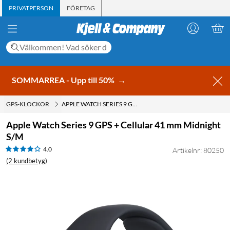
PRIVATPERSON
FÖRETAG
SOMMARREA - Upp till 50%
→
GPS-KLOCKOR
APPLE WATCH SERIES 9 GPS + CELLULAR 41 MM MIDNIGHT S/M
Apple Watch Series 9 GPS + Cellular 41 mm Midnight
S/M
4.0
Artikelnr: 80250
(2 kundbetyg)