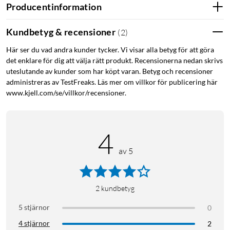
Koldioxidneutral
Producentinformation
Apple Watch Series 9 i kombination med den senaste
Kundbetyg & recensioner
(
2
)
sportloopen är koldioxidneutral. Läs mer om Apples
miljöarbete på
apple.com
Här ser du vad andra kunder tycker. Vi visar alla betyg för att göra
det enklare för dig att välja rätt produkt. Recensionerna nedan skrivs
Mobil uppkoppling
uteslutande av kunder som har köpt varan. Betyg och recensioner
administreras av TestFreaks. Läs mer om villkor för publicering här
Skicka ett meddelande, ring ett samtal och streama musik
www.kjell.com/se/villkor/recensioner.
utan din iPhone. Använd Familjeinställning för
familjemedlemmar som inte har en iPhone så kan alla hålla sig
uppkopplade, hålla igång, må bra och känna sig trygga.
4
Avancerade hälsofunktioner
av 5
Håll ett öga på syrenivån i blodet. Ta ett EKG5 när som helst.
Få varningar om du har oregelbunden hjärtrytm. Med
2
kundbetyg
Sömnfaser ser du hur länge din REM-sömn, bassömn och
djupsömn varade. Temperaturavläsning ger dig information
5 stjärnor
0
om din allmänna hälsa och menscykel. Och håll koll på din
4 stjärnor
2