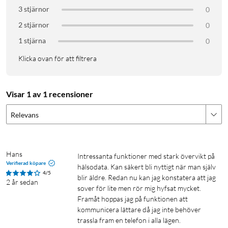
sinnesstämning för att hjälpa dig bygga mental
3 stjärnor
0
motståndskraft.
2 stjärnor
0
En motiverande träningspartner
1 stjärna
0
I appen Träning har du en mängd olika sätt att hålla koll på din
Klicka ovan för att filtrera
träning med avancerade mätdata.
Nyskapande trygghetsfunktioner
Visar 1 av 1 recensioner
Falldetektering och kraschdetektering kan ringa
Relevans
räddningstjänsten om du är med om ett hårt fall eller en
allvarlig bilolycka. Och med Nödanrop SOS kan du ringa efter
hjälp med ett knapptryck.
Hans
Intressanta funktioner med stark övervikt på 
Verifierad köpare
hälsodata. Kan säkert bli nyttigt när man själv 
Kompatibel helt enkelt
4/5
blir äldre. Redan nu kan jag konstatera att jag 
2 år sedan
sover för lite men rör mig hyfsat mycket. 
Den fungerar smidigt med alla dina enheter och tjänster från
Framåt hoppas jag på funktionen att 
Apple. Lås upp din Mac automatiskt. Få ungefärligt avstånd
kommunicera lättare då jag inte behöver 
och riktning till din iPhone med Precisionssökning för vissa
trassla fram en telefon i alla lägen. 
iPhone-modeller. Betala med Apple Pay. Apple Watch Series 9