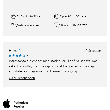
Fri frakt från 599:-
Öppet köp i 100 dagar
Snabba leveranser
Hämta i butik, GRATIS!
Hans
2 år sedan
4/5
Intressanta funktioner med stark övervikt på hälsodata. Kan
säkert bli nyttigt när man själv blir äldre. Redan nu kan jag
konstatera att jag sover för lite men rör mig hy...
Gå till recensionen