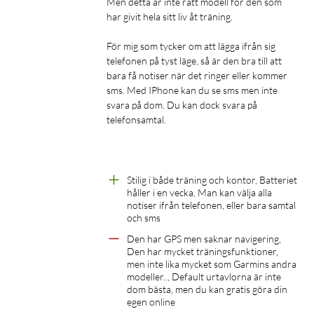
att du kan anta alla träningsutmaningar.
Men detta är inte rätt modell för den som 
har givit hela sitt liv åt träning.

Hälsofunktioner
Känner av även kortare sovstunder under dagen
För mig som tycker om att lägga ifrån sig 
Hudtemperatur
telefonen på tyst läge, så är den bra till att 
bara få notiser när det ringer eller kommer 
HRV-status
sms. Med IPhone kan du se sms men inte 
Pulsmätning vid handleden
svara på dom. Du kan dock svara på 
Stressövervakning
telefonsamtal.

Mensregistrering
Health Snapshot
Pulse OX-sensor
Meditation
Stilig i både träning och kontor, Batteriet 
håller i en vecka, Man kan välja alla 
Avslappnande andning
notiser ifrån telefonen, eller bara samtal 
Jetlag Adviser
och sms
Vätskeintag
Den har GPS men saknar navigering, 
Andning
Den har mycket träningsfunktioner, 
men inte lika mycket som Garmins andra 
modeller.., Default urtavlorna är inte 
dom bästa, men du kan gratis göra din 
egen online
Morgonrapport