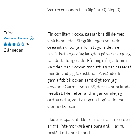
Få en översikt över sömn, återhämtning, daglig kalender, HRV-
Var recensionen till hjälp?
Ja
(
0
)
Nej
(
0
)
status med mera så fort du vaknar. Du kan till och med
anpassa rapporten så att den visar vad du vill se.
Trine
Fin och liten klocka, passar bra till de med 
Träningsfunktioner
Verifierad köpare
små handleder. Stegräkningen verkade 
3/5
orealistisk i början, för att göra det mer 
Rullstolsläge
2 år sedan
realistiskt angav jag längden på varje steg jag 
Animerade träningspass på skärmen
tar, detta fungerade. Få i mig många tomma 
Garmin Coach
kalorier, när klockan tror att jag har passerat 
Metabolisk ålder
mer än vad jag faktiskt har. Använde den 
Skapa träningspass
gamla fitbit klockan samtidigt som jag 
använde Garmin Venu 3S, delvis annorlunda 
Handledsbaserad löpkraft
resultat. Men efter ändringar kunde jag 
Handledsbaserad löpdynamik
ordna detta, var tvungen att göra det på 
Ljudupptagning för aktiviteter
Connect-appen. 

Skapa intervallpass
Upplevd ansträngning
Hade hoppats att klockan var svart men den 
Intensiva minuter
är grå, inte mörkgrå ens bara grå. Har nu 
Registrera dina aktiviteter
beställt ett annat band.
VO2 Max