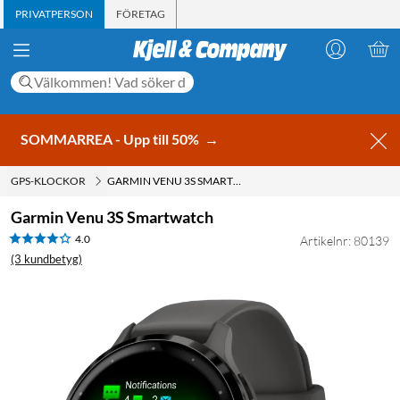
PRIVATPERSON
FÖRETAG
SOMMARREA - Upp till 50%
→
GPS-KLOCKOR
GARMIN VENU 3S SMARTWATCH
Garmin Venu 3S Smartwatch
4.0
Artikelnr: 80139
(3 kundbetyg)