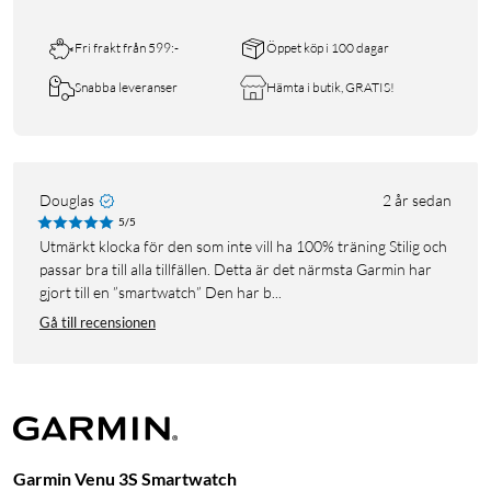
Fri frakt från 599:-
Öppet köp i 100 dagar
Snabba leveranser
Hämta i butik, GRATIS!
Douglas
2 år sedan
5/5
Utmärkt klocka för den som inte vill ha 100% träning Stilig och
passar bra till alla tillfällen. Detta är det närmsta Garmin har
gjort till en ”smartwatch” Den har b...
Gå till recensionen
Garmin Venu 3S Smartwatch