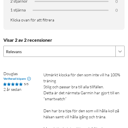
2 stjärnor
0
att bättre förstå din hälsa.
1 stjärna
0
Inbyggda sportappar
Klicka ovan för att filtrera
Registrera alla sätt som du rör dig på med fler än 30
förinstallerade sportappar för utomhussporter med GPS och
inomhussporter – inklusive gång, löpning, cykling, simning i
Visar 2 av 2 recensioner
bassäng, aktiviteter för rullstolsanvändare med mera.
Relevans
Inbyggd högtalare och mikrofon
När den är ihopparad med en kompatibel smartphone kan du
Douglas
Utmärkt klocka för den som inte vill ha 100% 
ringa och ta emot telefonsamtal direkt från klockan.
Verifierad köpare
träning

Dessutom kan du använda din smartphones röstassistent till
5/5
Stilig och passar bra till alla tillfällen.

2 år sedan
att svara på sms och mycket mer.
Detta är det närmsta Garmin har gjort till en 
”smartwatch”

Träningsfördel och återhämtningstid
Den har bra tips för den som vill hålla koll på 
Få bättre förståelse för hur varje träningspass påverkar din
hälsan samt vill hålla igång och träna.

kropp och hur mycket tid du behöver för att återhämta dig så