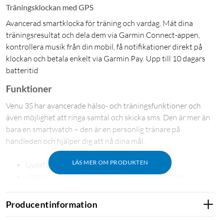
Träningsklockan med GPS
Avancerad smartklocka för träning och vardag. Mät dina
träningsresultat och dela dem via Garmin Connect-appen,
kontrollera musik från din mobil, få notifikationer direkt på
klockan och betala enkelt via Garmin Pay. Upp till 10 dagars
batteritid
Funktioner
Venu 3S har avancerade hälso- och träningsfunktioner och
även möjlighet att ringa samtal och skicka sms. Den är mer än
bara en smartwatch – den är en personlig tränare på
handleden och hjälper dig att nå dina mål.
LÄS MER OM PRODUKTEN
Ljusstark AMOLED-pekskärm på 1,2”
Upp till 10 dagars batteritid i Smart Watch-läge
Detaljerad information om hälsa och välbefinnande
Avancerade träningsfunktioner
Producentinformation
Smarta aviseringar