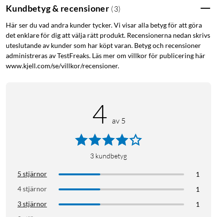
SMS direkt på handleden
Kundbetyg & recensioner
(
3
)
Trådlösa betalningar med Garmin Pay
Här ser du vad andra kunder tycker. Vi visar alla betyg för att göra
Lätt boett med infattning i rostfritt stål
det enklare för dig att välja rätt produkt. Recensionerna nedan skrivs
Fungerar med Garmin Connect (iOS/Android)
uteslutande av kunder som har köpt varan. Betyg och recensioner
administreras av TestFreaks. Läs mer om villkor för publicering här
www.kjell.com/se/villkor/recensioner.
Energiövervakning med Body Battery
Se energinivåer under dagen så att du vet när kroppen är
laddad och redo för en aktivitet, eller när den är trött och
4
behöver ladda om med sömn. Och få ännu mer detaljer och
av 5
personlig information om hur sömn, tupplurar, dagliga
aktiviteter och hög stress påverkar energinivåerna.
3
kundbetyg
Sömncoach
Få sömnresultat och personlig coachning kring hur mycket
5 stjärnor
1
sömn du behöver och hur du kan förbättra din sömnkvalitet.
4 stjärnor
1
Du kan följa olika sömnstadier och tupplurar och se flera
3 stjärnor
1
viktiga mätvärden under sömnperioden, som HRV-status för