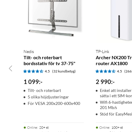
inklusive gång, löpning, cykling, simning i bassäng, aktiviteter 
Morgonrapport
Nedis
TP-Link
Få en översikt över sömn, återhämtning, kalenderhändelser, HRV
Tilt- och roterbart
Archer NX200 Tr
anpassa rapporten så att den visar vad du vill se.
bordsstativ för tv 37-75"
router AX1800
4.5
(32 kundbetyg)
4.5
(266
1 099
:
-
2 990
:
-
Smartklocka
Smartwatch
Träningsklocka
Sportklocka
Tilt- och roterbart
Enkel att installer
sätta i ett SIM-ko
5 olika höjdjusteringar
Pulsklocka
Pulsmätare
Sömnmätare
Sömntracker
Wifi 6-hastigheter
För VESA 200x200-600x400
201 Mb/s
Kompass
Garmin-klocka med Spotify
Stöd för EasyMes
Online
:
20+ st
Online
:
100+ st