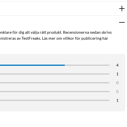
enklare för dig att välja rätt produkt. Recensionerna nedan skrivs
istreras av TestFreaks. Läs mer om villkor för publicering här
4
1
0
0
1
sna utan din mobil