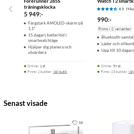
Forerunner 265S
Watch T2 smartk
träningsklocka
4.5
(9 k
5 949
:
-
Smartaviseringar och SMS
990
:
-
Färgstark AMOLED-skärm på
Ta emot e-post, sms och aviseringar direkt i din smartklocka nä
1,1″
Finns i 2 varianter
smartphone. Med en Android-telefon kan du svara på sms med k
15 dagars batteritid i
Bluetooth-samtal
skickats direkt till dig på klockans skärm.
smartwatchläge
Läder och siliko
Hjälper dig planera och
Upp till 10 dagars
utvärdera
Sömncoach
Få sömnresultat och personlig coachning kring hur mycket sömn
Online
:
1 st
Online
:
5+ st
följa olika sömnstadier och tupplurar – och se flera viktiga mä
Finns i 2 butiker.
Välj butik
Finns i 23 butiker.
Välj
din hälsa.
Senast visade
Inbyggda sportappar
10
Registrera alla dina aktiviteter med fler än 30 förinstallerad