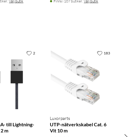
tiker.
Välj butik
Finns i 107 butiker.
Välj butik
2
183
Luxorparts
- till Lightning-
UTP-nätverkskabel Cat. 6
 2 m
Vit 10 m