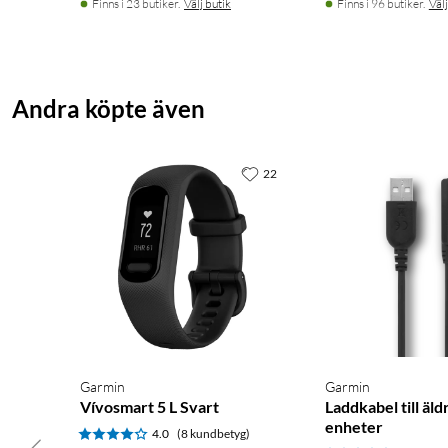
Finns i 23 butiker.
Välj butik
Finns i 96 butiker.
Välj
Andra köpte även
22
Garmin
Garmin
Vívosmart 5 L Svart
Laddkabel till äl
enheter
4.0
(8 kundbetyg)