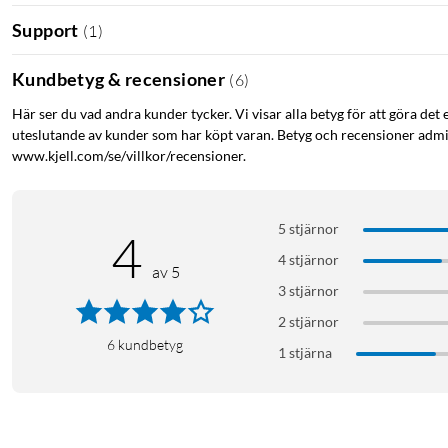
Support
(
1
)
Kundbetyg & recensioner
(
6
)
Här ser du vad andra kunder tycker. Vi visar alla betyg för att göra det 
uteslutande av kunder som har köpt varan. Betyg och recensioner admin
www.kjell.com/se/villkor/recensioner.
5 stjärnor
4
4 stjärnor
av 5
Funktioner
3 stjärnor
Upp till 11 dagars batteritid
2 stjärnor
6
kundbetyg
Body Battery för insikt kring aktivitet och återhämtning
1 stjärna
Detaljerad information om hälsa och välbefinnande
Ladda ner musik från Spotify, Deezer eller Amazon och lys
Betala direkt via träningsklockan med Garmin Pay
Över 30 sportappar. träningspass och Garmin Coach