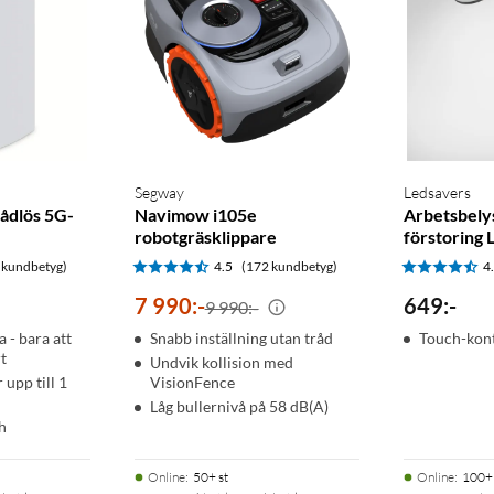
för rullstolsanvändare och mycket mer.
Segway
Ledsavers
-status och mer i din smartwatch så fort du vaknar. Du kan även
ådlös 5G-
Navimow i105e
Arbetsbely
robotgräsklippare
förstoring 
 kundbetyg)
4.5
(172 kundbetyg)
4
7 990
:
-
649
:
-
9 990:-
Aktivitetsklocka
Aktivitetsmätare
GPS-klocka
a - bara att
Snabb inställning utan tråd
Touch-kon
rt
Undvik kollision med
Syremätare
Syremättnadsmätare
Höjdmätare
 upp till 1
VisionFence
Låg bullernivå på 58 dB(A)
h
Online
:
50+ st
Online
:
100+ 