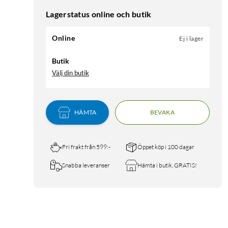
Lagerstatus online och butik
Online
Ej i lager
Butik
Välj din butik
HÄMTA
BEVAKA
Fri frakt från 599:-
Öppet köp i 100 dagar
Snabba leveranser
Hämta i butik, GRATIS!