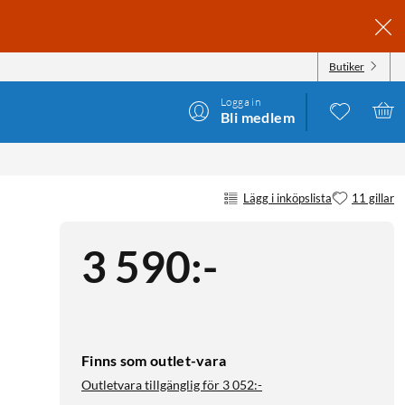
Butiker
Logga in
Bli medlem
Lägg i inköpslista
11 gillar
3 590
:
-
Finns som outlet-vara
Outletvara tillgänglig för
3 052:-