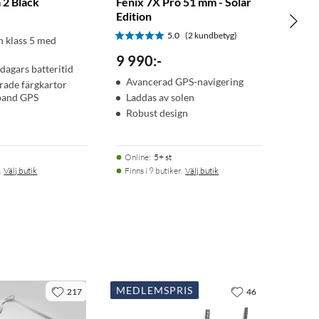
 2 Black
Fenix 7X Pro 51 mm - Solar
Edition
5.0
(2 kundbetyg)
an klass 5 med
9 990
:
-
 dagars batteritid
Avancerad GPS-navigering
erade färgkartor
band GPS
Laddas av solen
Robust design
Online
:
5+ st
.
Välj butik
Finns i 9 butiker.
Välj butik
MEDLEMSPRIS
217
46