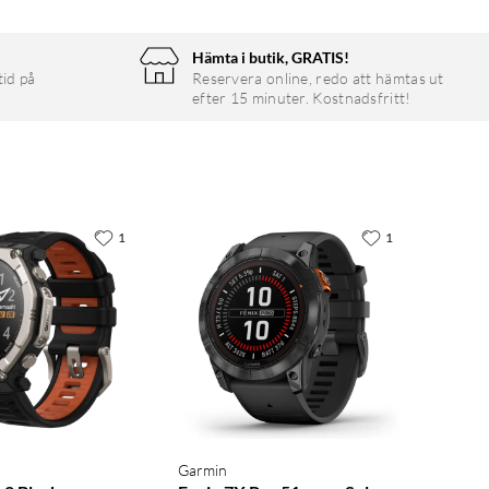
Hämta i butik, GRATIS!
tid på
Reservera online, redo att hämtas ut
efter 15 minuter. Kostnadsfritt!
1
1
Garmin