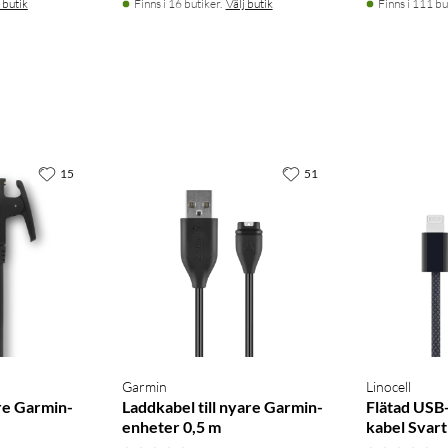
 butik
Finns i 16 butiker.
Välj butik
Finns i 111 bu
15
51
Garmin
Linocell
dre Garmin-
Laddkabel till nyare Garmin-
Flätad USB-A
enheter 0,5 m
kabel Svart