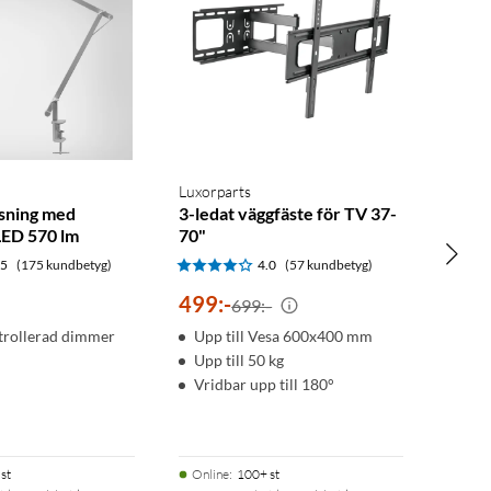
Luxorparts
sning med
3-ledat väggfäste för TV 37-
LED 570 lm
70"
.5
(175 kundbetyg)
4.0
(57 kundbetyg)
499
:
-
699:-
trollerad dimmer
Upp till Vesa 600x400 mm
Upp till 50 kg
Vridbar upp till 180°
st
Online
:
100+ st