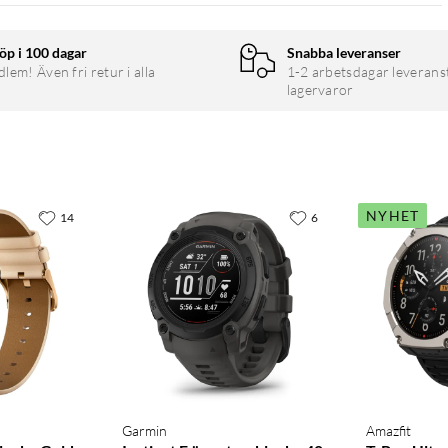
et
öp i 100 dagar
Snabba leveranser
em! Även fri retur i alla
1-2 arbetsdagar leverans
 kring anpassad träning och kost
lagervaror
stol
 Garmin Connect
NYHET
14
6
ch redo för en aktivitet, eller när den är trött och behöver ladda
information om hur sömn, tupplurar, dagliga aktiviteter och hög
Garmin
Amazfit