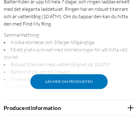
Batteritiden är upp till hela 7 dagar, och ringen laddas enkelt
med det eleganta laddetuiet. Ringen har en robust titanram
och är vattentålig (10 ATM). Om du tappar den kan du hitta
den med Find My Ring.
Sammanfattning:
9 olika storlekar och 3 färger tillgängliga
Få ett gratis provset med storleksringar för att hitta rätt
storlek
Robust titanram med vattentålighet på 10 ATM
Batteritid på upp till 7 dagar
3 sensorer: accelerometer, optisk pulsmätare,
LÄS MER OM PRODUKTEN
temperatursensor
Hälsa och aktivitetsspårning via Samsung Health-appen
1
Fungerar på de flesta Android-mobiler
Producentinformation
Tunn, lätt och robust
Ringens titanram har en elegant, konkav design och är slank