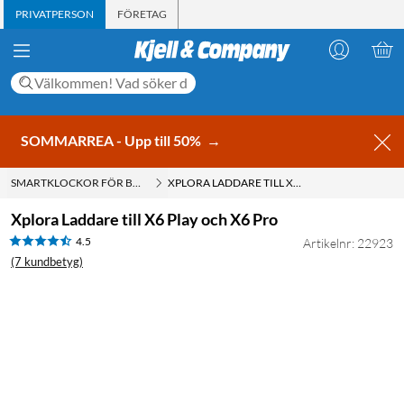
PRIVATPERSON
FÖRETAG
SOMMARREA - Upp till 50%
→
SMARTKLOCKOR FÖR BARN
XPLORA LADDARE TILL X6 PLAY OCH X6 PRO
Xplora Laddare till X6 Play och X6 Pro
4.5
Artikelnr: 22923
(7 kundbetyg)