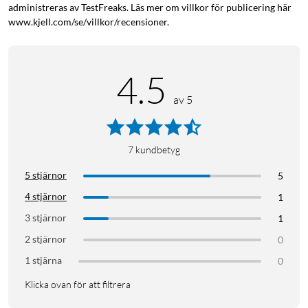
administreras av TestFreaks. Läs mer om villkor för publicering här
www.kjell.com/se/villkor/recensioner.
4.5
av 5
7
kundbetyg
5 stjärnor
5
4 stjärnor
1
3 stjärnor
1
2 stjärnor
0
1 stjärna
0
Klicka ovan för att filtrera