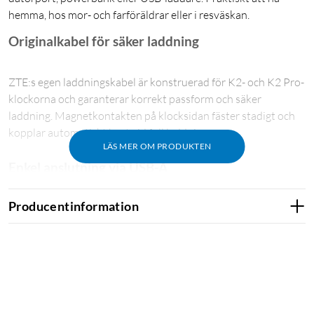
hemma, hos mor- och farföräldrar eller i resväskan.
Originalkabel för säker laddning
ZTE:s egen laddningskabel är konstruerad för K2- och K2 Pro-
klockorna och garanterar korrekt passform och säker
laddning. Magnetkontakten på klocksidan fäster stadigt och
kopplar automatiskt bort vid full laddning.
LÄS MER OM PRODUKTEN
Enkel anslutning via USB-A
Producentinformation
USB-A-kontakten i andra änden fungerar med de flesta
laddare, powerbanks och datorns USB-portar. Du behöver
ingen speciell adapter – koppla in och ladda.
Bra att ha i reserv