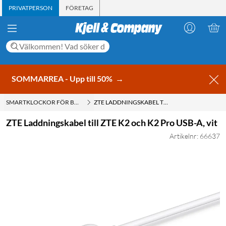
PRIVATPERSON
FÖRETAG
SOMMARREA - Upp till 50%
→
SMARTKLOCKOR FÖR BARN
ZTE LADDNINGSKABEL TILL ZTE K2 OCH K2 PRO USB-A, VIT
ZTE Laddningskabel till ZTE K2 och K2 Pro USB-A, vit
Artikelnr: 66637