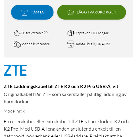
HÄMTA
LÄGG I VARUKORGEN
Fri frakt från 599:-
Öppet köp i 100 dagar
Snabba leveranser
Hämta i butik, GRATIS!
ZTE Laddningskabel till ZTE K2 och K2 Pro USB-A, vit
Originalkabel från ZTE som säkerställer pålitlig laddning av
barnklockan.
Modellnr: x
En reservkabel eller extrakabel till ZTE:s barnklockor K2 och
K2 Pro. Med USB-A i ena änden ansluter du enkelt till en
datorport, powerbank eller USB-laddare. Praktiskt att ha