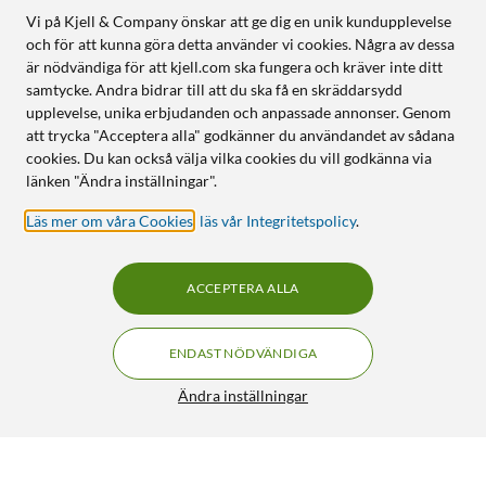
Vi på Kjell & Company önskar att ge dig en unik kundupplevelse
och för att kunna göra detta använder vi cookies. Några av dessa
är nödvändiga för att kjell.com ska fungera och kräver inte ditt
samtycke. Andra bidrar till att du ska få en skräddarsydd
upplevelse, unika erbjudanden och anpassade annonser. Genom
att trycka "Acceptera alla" godkänner du användandet av sådana
cookies. Du kan också välja vilka cookies du vill godkänna via
länken "Ändra inställningar".
Läs mer om våra Cookies
,
läs vår Integritetspolicy
.
ACCEPTERA ALLA
ENDAST NÖDVÄNDIGA
Ändra inställningar
ZTE Laddningskabel till ZTE K2 och K2 Pro USB-A, vit
199:-