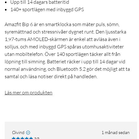
Upp till 14 dagars batteritid
140+ sportlägen med inbyggd GPS
Amazfit Bip 6 är en smartklocka som mäter puls, sömn,
syremättnad och stressnivåer dygnet runt. Den ljusstarka
1,97-tums AMOLED-skärmen är enkel att avläsa även i
solljus, och med inbyggd GPS spåras utomhusaktiviteter
utan mobiltelefon. Över 140 sportlägen täcker allt från
löpning till simning. Batteriet räcker i upp till 14 dagar vid
normal användning, och Bluetooth 5.2 gör det möjligt att ta
samtal och läsa notiser direkt på handleden.
Läs mer om produkten
Øivind
1 månad sedan
5/5