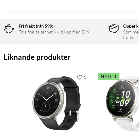
Fri frakt från 599:-
Öppet k
Fria fraktalternativ vid köp från 599:-
Som medl
butiker
Liknande produkter
NYHET
1