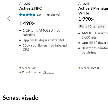
Amazfit
Amazfit
Active 2 NFC
Active 3 Premiu
White
5.0
(4 kundbetyg)
1 990
:
-
1 490
:
-
Finns i 2 varianter
1,32-tums AMOLED med
AMOLED-skärm me
safirglas
3 000 nits
Upp till 10 dagars batteritid
Upp till 12 dagars
160+ sportlägen med inbyggd
Bluetooth-samtal
GPS
betalning
Online
:
1 st
Online
:
50+ st
Finns i 6 butiker.
Välj butik
Senast visade