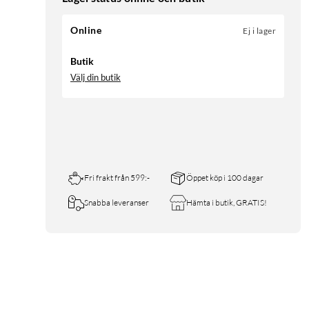
Online
Ej i lager
Butik
Välj din butik
Fri frakt från 599:-
Öppet köp i 100 dagar
Snabba leveranser
Hämta i butik, GRATIS!