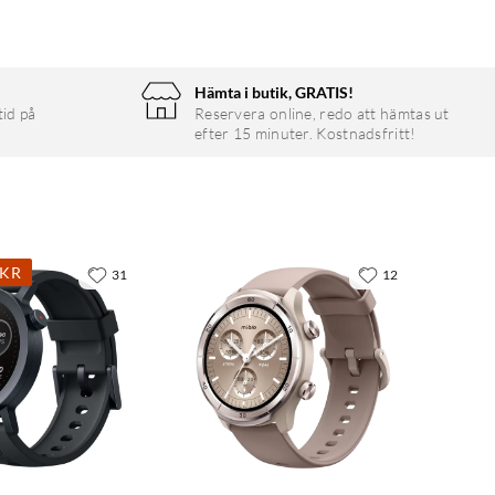
Hämta i butik, GRATIS!
tid på
Reservera online, redo att hämtas ut
efter 15 minuter. Kostnadsfritt!
1KR
31
12