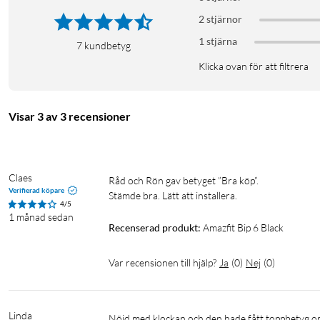
GPS-läge: upp till 32 h
2 stjärnor
Energisparläge: upp till 26 dagar
1 stjärna
Vattentålighet: 5 ATM
7
kundbetyg
Anslutning: Bluetooth 5.2
Klicka ovan för att filtrera
Sensorer: puls, SpO2, accelerometer, gyroskop
Mått: 46,3 × 40,2 × 10,45 mm
Vikt: 27,9 g (utan armband)
Visar 3 av 3 recensioner
Armband: 22 mm silikon, passar 130–195 mm
I förpackningen
Claes
Råd och Rön gav betyget ”Bra köp”.

Amazfit Bip 6
Verifierad köpare
Stämde bra. Lätt att installera.
Magnetisk laddkabel
4/5
1 månad sedan
Snabbstartsguide
Recenserad produkt:
Amazfit Bip 6 Black
Var recensionen till hjälp?
Ja
(
0
)
Nej
(
0
)
Linda
Nöjd med klockan och den hade fått toppbetyg om det hade stått att man ej kan svara på meddelanden/sms via klockan på 