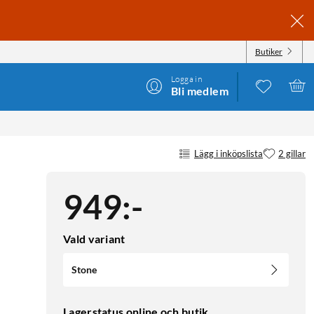
Butiker
Logga in
Bli medlem
Lägg i inköpslista
2 gillar
949
:
-
Vald variant
Stone
Lagerstatus online och butik