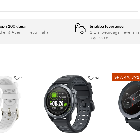
öp i 100 dagar
Snabba leveranser
em! Även fri retur i alla
1-2 arbetsdagar leverans
lagervaror
SPARA 39
1
13