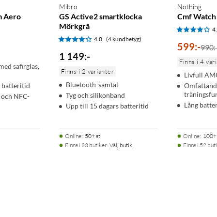
Mibro
Nothing
m Aero
GS Active2 smartklocka
Cmf Watch 
Mörkgrå
4
4.0
(4 kundbetyg)
599
:
-
990:
1 149
:
-
Finns i 4 var
d safirglas,
Finns i 2 varianter
Livfull A
Bluetooth-samtal
 batteritid
Omfattand
träningsfu
Tyg och silikonband
 och NFC-
Lång batter
Upp till 15 dagars batteritid
Online
:
50+ st
Online
:
100+ 
Finns i 33 butiker.
Välj butik
Finns i 52 buti