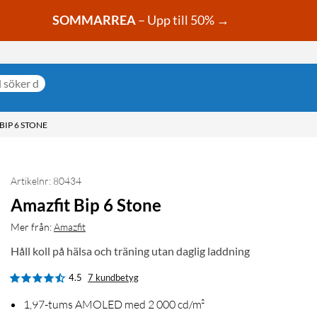
SOMMARREA
– Upp till 50% →
BIP 6 STONE
Artikelnr: 80434
Amazfit Bip 6 Stone
Mer från:
Amazfit
Håll koll på hälsa och träning utan daglig laddning
4.5
7 kundbetyg
1,97-tums AMOLED med 2 000 cd/m²