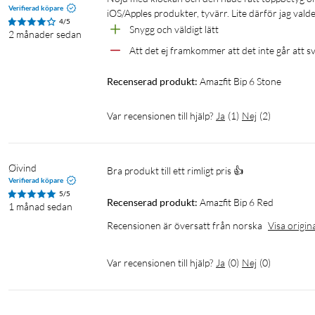
Verifierad köpare
iOS/Apples produkter, tyvärr. Lite därför jag val
4/5
Snygg och väldigt lätt
2 månader sedan
Att det ej framkommer att det inte går att
Recenserad produkt:
Amazfit Bip 6 Stone
Var recensionen till hjälp?
Ja
(
1
)
Nej
(
2
)
Øivind
Bra produkt till ett rimligt pris 👍
Verifierad köpare
5/5
Recenserad produkt:
Amazfit Bip 6 Red
1 månad sedan
Recensionen är översatt från norska
Visa origin
Var recensionen till hjälp?
Ja
(
0
)
Nej
(
0
)