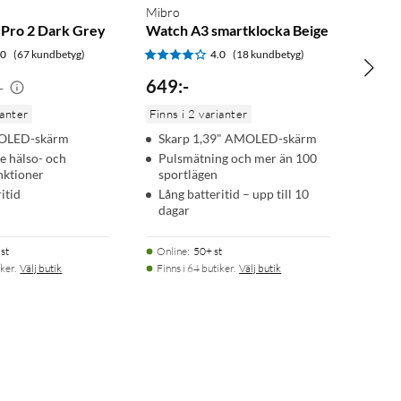
Mibro
Pro 2 Dark Grey
Watch A3 smartklocka Beige
.0
(67 kundbetyg)
4.0
(18 kundbetyg)
649
:
-
-
ianter
Finns i 2 varianter
MOLED-skärm
Skarp 1,39" AMOLED-skärm
e hälso- och
Pulsmätning och mer än 100
nktioner
sportlägen
itid
Lång batteritid – upp till 10
dagar
st
Online
:
50+ st
ker.
Välj butik
Finns i 64 butiker.
Välj butik