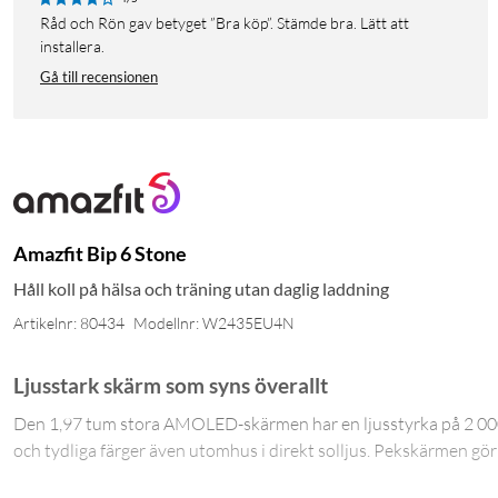
Råd och Rön gav betyget ”Bra köp”. Stämde bra. Lätt att
installera.
Gå till recensionen
Amazfit Bip 6 Stone
Håll koll på hälsa och träning utan daglig laddning
Artikelnr: 80434
Modellnr: W2435EU4N
Ljusstark skärm som syns överallt
Den 1,97 tum stora AMOLED-skärmen har en ljusstyrka på 2 000 
och tydliga färger även utomhus i direkt solljus. Pekskärmen gör