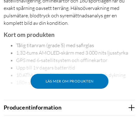
satellitnavigering, offlinekartor och 180 sportlägen får du
exakt spårning oavsett terräng. Hälsoövervakning med
pulsmätare, blodtryck och syremättnadsanalys ger en
komplett bild av din kondition.
Kort om produkten
Tålig titanram (grade 5) med safirglas
1,32-tums AMOLED-skärm med 3 000 nits ljusstyrka
GPS med 6-satellitsystem och offlinekartor
Upp till 19 dagars batteritid
10 ATM vattentålighet – klarar simning och dykning
LÄS MER OM PRODUKTEN
180+ sportlägen med hälsoövervakning
Producentinformation
Byggd för att tåla
Boetten i titan grade 5 och fiberförstärkt polymer ger en
klocka som väger bara 46,8 g men tål hård belastning.
Safirglaset skyddar skärmen mot repor, och 10 ATM