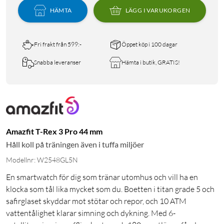
HÄMTA
LÄGG I VARUKORGEN
Fri frakt från 599:-
Öppet köp i 100 dagar
Snabba leveranser
Hämta i butik, GRATIS!
Amazfit T-Rex 3 Pro 44 mm
Håll koll på träningen även i tuffa miljöer
Modellnr: W2548GL5N
En smartwatch för dig som tränar utomhus och vill ha en
klocka som tål lika mycket som du. Boetten i titan grade 5 och
safirglaset skyddar mot stötar och repor, och 10 ATM
vattentålighet klarar simning och dykning. Med 6-