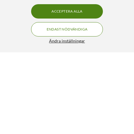
ACCEPTERA ALLA
ENDAST NÖDVÄNDIGA
Ändra inställningar
Amazfit T-Rex 3 Pro 44 mm
FRI FRAKT
4 490:-
HÄMTA
LÄGG I VARUKORGEN