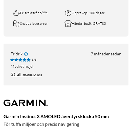
Fri frakt från 599:-
Öppet köp i 100 dagar
Snabba leveranser
Hämta i butik, GRATIS!
Fridrik
7 månader sedan
5/5
Mycket nöjd.
Gå till recensionen
Garmin Instinct 3 AMOLED äventyrsklocka 50 mm
För tuffa miljöer och precis navigering