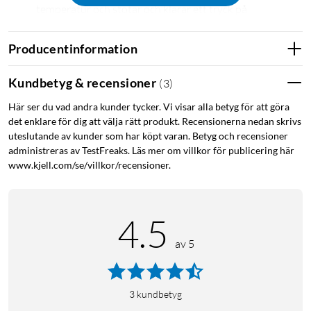
temperatur och stötar och klarar ett tryck på
motsvarande 100 meter (10 ATM vattenklassning).
SATIQ-funktion och multi-band GPS som optimerar
Producentinformation
GPS-prestandan baserat på omgivningen samt sparar
batteri.
Kundbetyg & recensioner
(
3
)
Batteritid upp till 24 dagar i smartwatchläge och 40
Här ser du vad andra kunder tycker. Vi visar alla betyg för att göra
timmar i GPS-läge.
det enklare för dig att välja rätt produkt. Recensionerna nedan skrivs
Grundläggande övervakning av hälsa och välmående –
uteslutande av kunder som har köpt varan. Betyg och recensioner
pulsmätning, sömnregistrering och stressövervakning.
administreras av TestFreaks. Läs mer om villkor för publicering här
Inbyggda sportappar med stöd för löpning, cykling,
www.kjell.com/se/villkor/recensioner.
simning, vandring och andra aktiviteter.
Tar emot meddelanden, samtal och appnotiser.
4.5
Tydlig grafik med färgstark AMOLED-skärm
av 5
Garmin Instinct 3 har en högupplöst AMOLED-skärm med
levande färger och skarp grafik som tillsammans med
storleken på 1,3 tum förbättrar läsbarheten under dina
aktiviteter, även i starkt solljus. Skärmen är reptålig och
3
kundbetyg