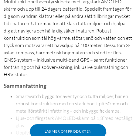
Multifunktionell äventyrsklocka med färgstark AMOLED-
skärm och upp till 24 dagars batteritid. Speciellt framtagen för
dig som vandrar, klättrar eller på andra sätt tillbringar mycket
tid i naturen. Utformad för att klara tuffa miljöer och hjälpa
dig att navigera och hålla dig säker i naturen. Robust
konstruktion som tål hög värme, stötar, snö och vatten och ett
tryck som motsvarar ett havsdjup på 100 meter. Dessutom 3-
axlad kompass, barometrisk höjdmätare och stöd för flera
GNSS-system – inklusive multi-band GPS – samt funktioner
för träning och hälsoövervakning, inklusive pulsmätning och
HRV-status.
Sammanfattning
Smartwatch byggd för äventyr och tuffa miljöer, har en
robust konstruktion med en stark boett på 50 mm och
metallförstärkt infattning – och inbyggd ficklampa.
Ljus- och färgstark AMOLED-skärm på 1,3”med reptåligt
glas.
LÄS MER OM PRODUKTEN
Uppfyller militärstandard (MIL-STD-810) för