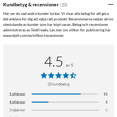
Kundbetyg & recensioner
(
20
)
runt
Upp till 7 dagars batteritid med snabbladdning
Här ser du vad andra kunder tycker. Vi visar alla betyg för att göra
Vattentålig till 50 m (5 ATM)
det enklare för dig att välja rätt produkt. Recensionerna nedan skrivs
3 månaders Google Health Premium med personlig
uteslutande av kunder som har köpt varan. Betyg och recensioner
coaching ingår
administreras av TestFreaks. Läs mer om villkor för publicering här
www.kjell.com/se/villkor/recensioner.
Avancerade sensorer i kompakt format
4.5
Trots sin lilla storlek mäter Fitbit Air puls,
av 5
hjärtfrekvensvariabilitet (HRV), syremättnad (SpO2) och
andningsfrekvens dygnet runt. Hjärtrytmsövervakningen kan
upptäcka tecken på förmaksflimmer och skicka aviseringar.
20
kundbetyg
Sömnspårningen visar sömnstadier, mönster och sömnpoäng
så att du kan förstå din återhämtning bättre.
5 stjärnor
15
4 stjärnor
5
Personlig coaching med Google Health
3 stjärnor
0
Vid köp ingår tre månaders Google Health Premium med