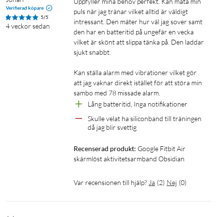
Snabbladdning: 5 min ger 1 dags batteritid
Uppfyller mina behov perfekt. Kan mäta min 
Verifierad köpare
puls när jag tränar vilket alltid är väldigt 
Sensorer: Puls, HRV, SpO2, andningsfrekvens, hudtemperatur
5/5
intressant. Den mäter hur väl jag sover samt 
Hjärtrytmsövervakning: Ja (AFib-aviseringar)
4 veckor sedan
den har en batteritid på ungefär en vecka 
Sömnspårning: Sömnstadier, sömnpoäng, mönster
vilket är skönt att slippa tänka på. Den laddar 
Boettmaterial: Polykarbonat
sjukt snabbt. 

Armbandsmaterial: Textil (vävd)
Kompatibilitet: Android 11+, iOS 16.4+
Kan ställa alarm med vibrationer vilket gör 
App: Google Health
att jag vaknar direkt istället för att störa min 
sambo med 78 missade alarm. 
Lång batteritid, Inga notifikationer
I förpackningen
Skulle velat ha siliconband till träningen 
Fitbit Air-tracker
då jag blir svettig
Performance Loop-armband
USB-C-laddningskabel
Recenserad produkt:
Google Fitbit Air 
skärmlöst aktivitetsarmband Obsidian
Var recensionen till hjälp?
Ja
(
2
)
Nej
(
0
)