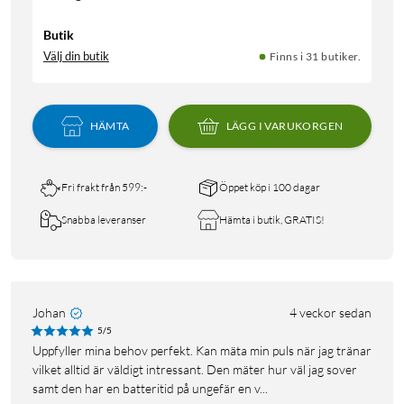
Butik
Välj din butik
Finns i 31 butiker.
HÄMTA
LÄGG I VARUKORGEN
Fri frakt från 599:-
Öppet köp i 100 dagar
Snabba leveranser
Hämta i butik, GRATIS!
Johan
4 veckor sedan
5/5
Uppfyller mina behov perfekt. Kan mäta min puls när jag tränar
vilket alltid är väldigt intressant. Den mäter hur väl jag sover
samt den har en batteritid på ungefär en v...