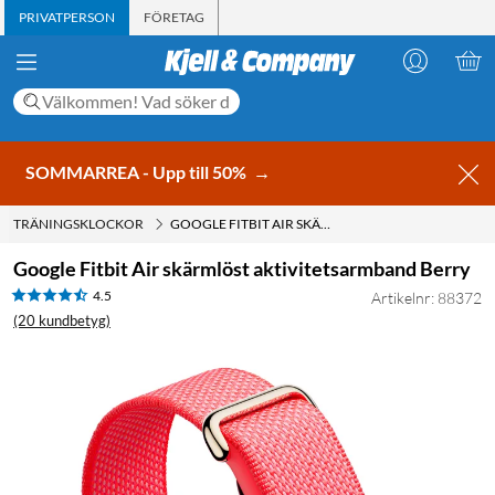
PRIVATPERSON
FÖRETAG
SOMMARREA - Upp till 50%
→
TRÄNINGSKLOCKOR
GOOGLE FITBIT AIR SKÄRMLÖST AKTIVITETSARMBAND BERRY
Google Fitbit Air skärmlöst aktivitetsarmband Berry
4.5
Artikelnr: 88372
(20 kundbetyg)