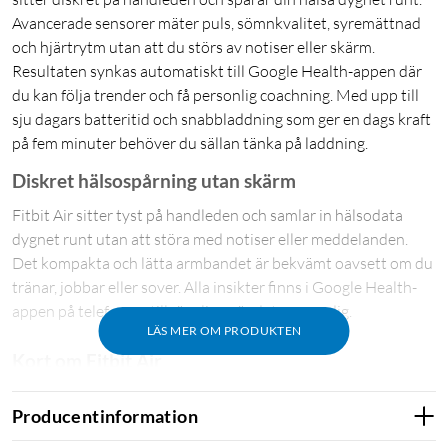
Avancerade sensorer mäter puls, sömnkvalitet, syremättnad
och hjärtrytm utan att du störs av notiser eller skärm.
Resultaten synkas automatiskt till Google Health-appen där
du kan följa trender och få personlig coachning. Med upp till
sju dagars batteritid och snabbladdning som ger en dags kraft
på fem minuter behöver du sällan tänka på laddning.
Diskret hälsospårning utan skärm
Fitbit Air sitter tyst på handleden och samlar in hälsodata
dygnet runt utan att störa med notiser eller meddelanden.
Det kompakta och lätta armbandet är bekvämt oavsett om du
tränar, jobbar eller sover. Alla insikter finns i Google Health-
appen på telefonen, tillgängliga när det passar dig.
LÄS MER OM PRODUKTEN
Kort om Fitbit Air
Skärmlös design för diskret hälsospårning utan
Producentinformation
distraktion
Puls, sömnstadier, SpO2 och AFib-övervakning dygnet