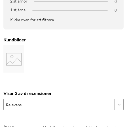
2 stjärnor
0
personlig coachning som anpassas efter dina mål. Funktionen
1 stjärna
0
Dagsform visar om kroppen är redo att träna eller behöver
vila. Automatisk träningsdetektering loggar aktiviteter utan
Klicka ovan för att filtrera
att du behöver starta dem manuellt, med stöd för över 40
träningslägen.
Kundbilder
Lång batteritid och vattentålighet
Med upp till sju dagars batteritid behöver du sällan ladda. Fem
minuters snabbladdning ger en hel dags kraft. Armbandet tål
vatten ned till 50 meter (5 ATM), så det fungerar i duschen och
poolen.
Specifikationer
Visar 3 av 6 recensioner
Typ: Skärmlöst aktivitetsarmband
Relevans
Vattenresistens: 5 ATM (50 m)
Trådlös anslutning: Bluetooth 5.0 (BLE)
Batteritid: Upp till 7 dagar
Johan