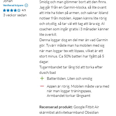
Johan
Smidig och man glömmer bort att den finns. 
Verifierad köpare
Jag går från en Garmin-klocka, så lite ovant 
4/5
att inte ha tiden på armen, och saknar ibland 
3 veckor sedan
notiser från mobilen. Appen känns lite rörig 
och otydlig, så tar väl ett tag att lära sig. AI 
coachen som ingår gratis i 3 månader känner 
lite overkill. 

Denna loggar dog en del mer än vad Garmin 
gör. Tyvärr måste man ha mobilen med sig 
när man loggar tex ett löpass, vilket är ett 
stort minus. Ca 50% batteri har fgått på 5 
dagar.

Tygarmbandet tar lång tid att torka efter 
dusch/bad
Batteritiden, Liten och smidig
Appen är rörig, Mobilen måste vara med 
när man loggar träningspass, 
Armbandet torkar långsamt
Recenserad produkt:
Google Fitbit Air 
skärmlöst aktivitetsarmband Obsidian