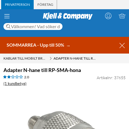
PRIVATPERSON
FÖRETAG
SOMMARREA - Upp till 50%
→
KABLAR TILL MOBILT BREDBAND
ADAPTER N-HANE TILL RP-SMA-HONA
Adapter N-hane till RP-SMA-hona
2.0
Artikelnr: 37655
(1 kundbetyg)