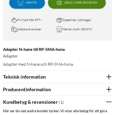
HÄMTA
LÄGG I VARUKORGEN
Fri frakt från 599:-
Öppet köp i 100 dagar
Snabba leveranser
Hämta i butik, GRATIS!
Adapter N-hane till RP-SMA-hona
Adapter
Adapter med N-hane och RP-SMA-hona.
Teknisk information
Producentinformation
Kundbetyg & recensioner
(
1
)
Här ser du vad andra kunder tycker. Vi visar alla betyg för att göra