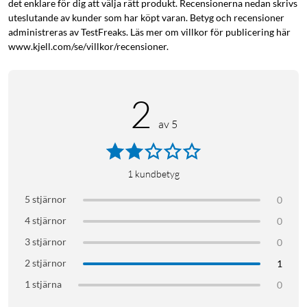
det enklare för dig att välja rätt produkt. Recensionerna nedan skrivs
uteslutande av kunder som har köpt varan. Betyg och recensioner
administreras av TestFreaks. Läs mer om villkor för publicering här
www.kjell.com/se/villkor/recensioner.
2
av 5
1
kundbetyg
5 stjärnor
0
4 stjärnor
0
3 stjärnor
0
2 stjärnor
1
1 stjärna
0