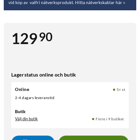
vid köp av valfri nätverksprodukt. Hitta nätverkskablar här »
90
129
Lagerstatus online och butik
Online
5+ st
2-4 dagars leveranstid
Butik
Välj din butik
Finns i 9 butiker.