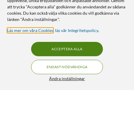
upplevelse, unika erbjudanden och anpassade annonser. Genom
att trycka "Acceptera alla" godkänner du användandet av sådana
cookies. Du kan också välja vilka cookies du vill godkänna via
länken "Ändra inställningar".
Läs mer om våra Cookies
,
läs vår Integritetspolicy
.
ACCEPTERA ALLA
ENDAST NÖDVÄNDIGA
Ändra inställningar
Adapter N-hane till RP-SMA-hona
129:90
2/5
HÄMTA
LÄGG I VARUKORGEN