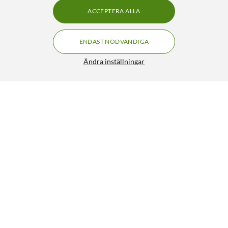
ACCEPTERA ALLA
ENDAST NÖDVÄNDIGA
Ändra inställningar
Teltonika DIN-fäste för router
149:-
3.5/5
HÄMTA
LÄGG I VARUKORGEN