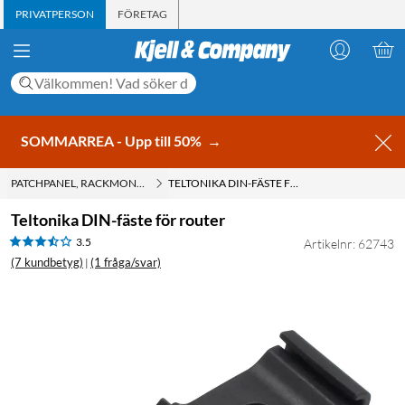
PRIVATPERSON
FÖRETAG
SOMMARREA - Upp till 50%
→
PATCHPANEL, RACKMONTERING
TELTONIKA DIN-FÄSTE FÖR ROUTER
Teltonika DIN-fäste för router
3.5
Artikelnr: 62743
(7 kundbetyg)
(1 fråga/svar)
|