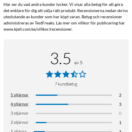
Här ser du vad andra kunder tycker. Vi visar alla betyg för att göra
det enklare för dig att välja rätt produkt. Recensionerna nedan skrivs
uteslutande av kunder som har köpt varan. Betyg och recensioner
administreras av TestFreaks. Läs mer om villkor för publicering här
www.kjell.com/se/villkor/recensioner.
3.5
av 5
7
kundbetyg
5 stjärnor
2
4 stjärnor
3
3 stjärnor
0
2 stjärnor
1
1 stjärna
1