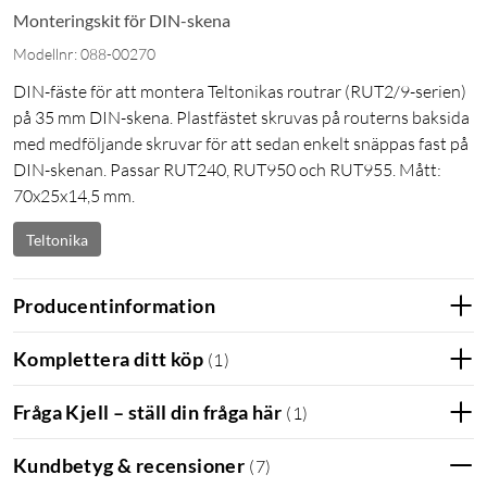
Monteringskit för DIN-skena
Modellnr: 088-00270
DIN-fäste för att montera Teltonikas routrar (RUT2/9-serien)
på 35 mm DIN-skena. Plastfästet skruvas på routerns baksida
med medföljande skruvar för att sedan enkelt snäppas fast på
DIN-skenan. Passar RUT240, RUT950 och RUT955. Mått:
70x25x14,5 mm.
Teltonika
Producentinformation
Komplettera ditt köp
(
1
)
Fråga Kjell – ställ din fråga här
(
1
)
Kundbetyg & recensioner
(
7
)