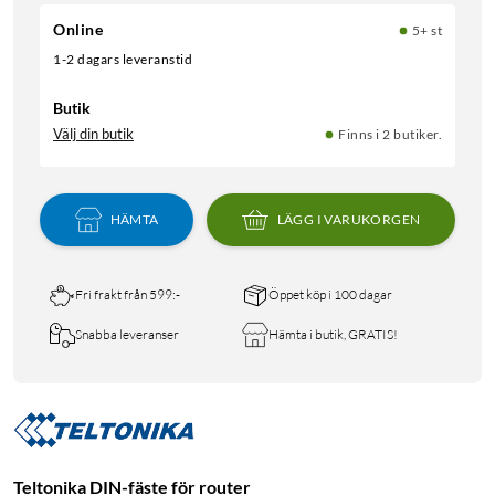
Online
5+ st
1-2 dagars leveranstid
Butik
Välj din butik
Finns i 2 butiker.
HÄMTA
LÄGG I VARUKORGEN
Fri frakt från 599:-
Öppet köp i 100 dagar
Snabba leveranser
Hämta i butik, GRATIS!
Teltonika DIN-fäste för router