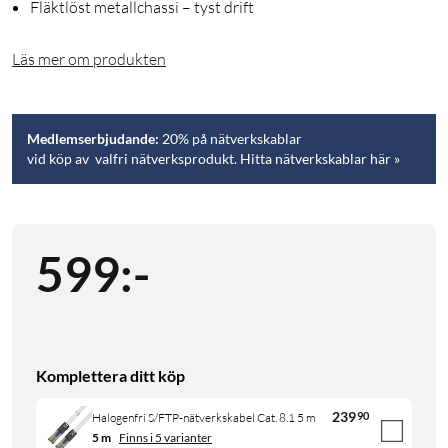
Fläktlöst metallchassi – tyst drift
Läs mer om produkten
Medlemserbjudande:
20% på nätverkskablar
vid köp av valfri nätverksprodukt. Hitta nätverkskablar här »
599
:
-
Komplettera ditt köp
239
90
Halogenfri S/FTP-nätverkskabel Cat. 8.1 5 m
5 m
Finns i 5 varianter