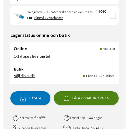
119
90
Halogenfri UTP-nätverkskabel Cat. 6a Vit 1 m
1 m
Finns i 12 varianter
Lagerstatus online och butik
Online
100+ st
1-2 dagars leveranstid
Butik
Välj din butik
Finns i 83 butiker.
HÄMTA
LÄGG I VARUKORGEN
Fri frakt från 599:-
Öppet köp i 100 dagar
Snabba leveranser
Hämta i butik, GRATIS!