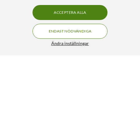
ACCEPTERA ALLA
ENDAST NÖDVÄNDIGA
Ändra inställningar
TP-Link TL-SG105-M2 5-portars 2,5 gigabitswitch
FRI FRAKT
4.5/5
599:-
HÄMTA
LÄGG I VARUKORGEN