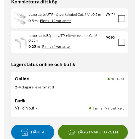
Komplettera ditt köp
79
90
Luxorparts UTP-nätverkskabel Cat. 6 Vit 0,5 m
0,5 m
Finns i 12 varianter
Luxorparts Böjbar UTP-nätverkskabel Cat.6
99
90
0,25 m
0,25 m
Finns i 4 varianter
Lagerstatus online och butik
Online
100+ st
2-4 dagars leveranstid
Butik
Välj din butik
Finns i 99 butiker.
HÄMTA
LÄGG I VARUKORGEN