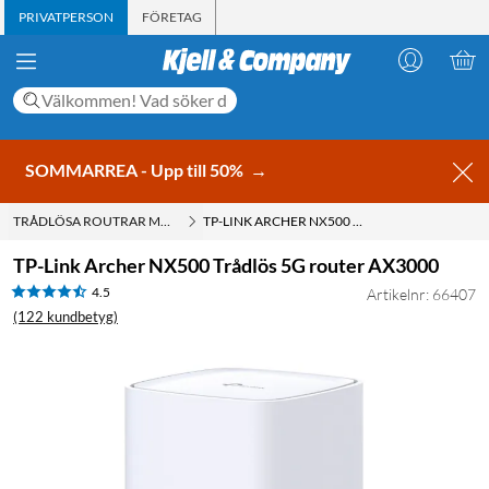
PRIVATPERSON
FÖRETAG
SOMMARREA - Upp till 50%
→
TRÅDLÖSA ROUTRAR MED WIFI
TP-LINK ARCHER NX500 TRÅDLÖS 5G ROUTER AX3000
TP-Link Archer NX500 Trådlös 5G router AX3000
4.5
Artikelnr: 66407
(122 kundbetyg)