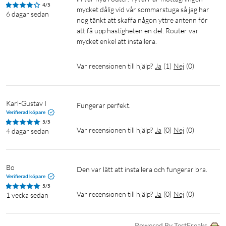
Kryptering: WPA/WPA2, WPA-PSK/WPA2-PSK, WPA3
4/5
mycket dålig vid vår sommarstuga så jag har 
Portar: 1× 2,5 Gbps WAN/LAN, 1× Gigabit LAN, 1× Nano SIM-
6 dagar sedan
nog tänkt att skaffa någon yttre antenn för 
kortplats, 2× SMA-portar för externa 5G-antenner, 1×
att få upp hastigheten en del. Router var 
strömport
Driftstemperatur: 0–40 °C
Mått: 210 × 120 × 38 mm
Var recensionen till hjälp?
Ja
(
1
)
Nej
(
0
)
I lådan
TP-Link Archer NX500
Karl-Gustav I
Fungerar perfekt. 
RJ45 nätverkskabel
Verifierad köpare
5/5
Nätadapter (12 V / 2 A)
Var recensionen till hjälp?
Ja
(
0
)
Nej
(
0
)
4 dagar sedan
Snabbstartguide
Bo 
Den var lätt att installera och fungerar bra. 
Verifierad köpare
5/5
Var recensionen till hjälp?
Ja
(
0
)
Nej
(
0
)
1 vecka sedan
Powered By TestFreaks