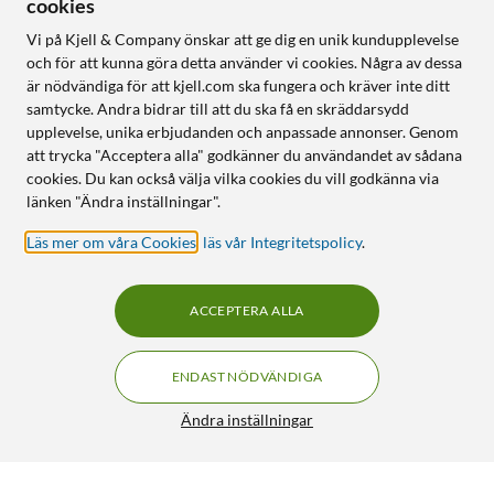
cookies
Vi på Kjell & Company önskar att ge dig en unik kundupplevelse
och för att kunna göra detta använder vi cookies. Några av dessa
är nödvändiga för att kjell.com ska fungera och kräver inte ditt
samtycke. Andra bidrar till att du ska få en skräddarsydd
upplevelse, unika erbjudanden och anpassade annonser. Genom
att trycka "Acceptera alla" godkänner du användandet av sådana
cookies. Du kan också välja vilka cookies du vill godkänna via
länken "Ändra inställningar".
Läs mer om våra Cookies
,
läs vår Integritetspolicy
.
ACCEPTERA ALLA
ENDAST NÖDVÄNDIGA
Ändra inställningar
TP-Link Archer NX500 Trådlös 5G router AX3000
FRI FRAKT