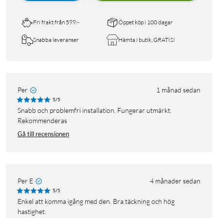
Fri frakt från 599:-
Öppet köp i 100 dagar
Snabba leveranser
Hämta i butik, GRATIS!
Per
1 månad sedan
5/5
Snabb och problemfri installation. Fungerar utmärkt.
Rekommenderas
Gå till recensionen
Per E
4 månader sedan
5/5
Enkel att komma igång med den. Bra täckning och hög
hastighet.