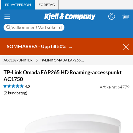
PRIVATPERSON
FÖRETAG
SOMMARREA - Upp till 50%
→
ACCESSPUNKTER
TP-LINK OMADA EAP265 HD ROAMING-ACCESSPUNKT AC1750
TP-Link Omada EAP265 HD Roaming-accesspunkt
AC1750
4.5
Artikelnr: 64779
(2 kundbetyg)