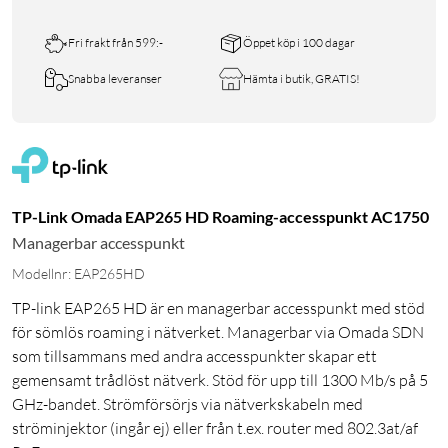
Fri frakt från 599:-
Öppet köp i 100 dagar
Snabba leveranser
Hämta i butik, GRATIS!
TP-Link Omada EAP265 HD Roaming-accesspunkt AC1750
Managerbar accesspunkt
Modellnr: EAP265HD
TP-link EAP265 HD är en managerbar accesspunkt med stöd
för sömlös roaming i nätverket. Managerbar via Omada SDN
som tillsammans med andra accesspunkter skapar ett
gemensamt trådlöst nätverk. Stöd för upp till 1300 Mb/s på 5
GHz-bandet. Strömförsörjs via nätverkskabeln med
ströminjektor (ingår ej) eller från t.ex. router med 802.3at/af