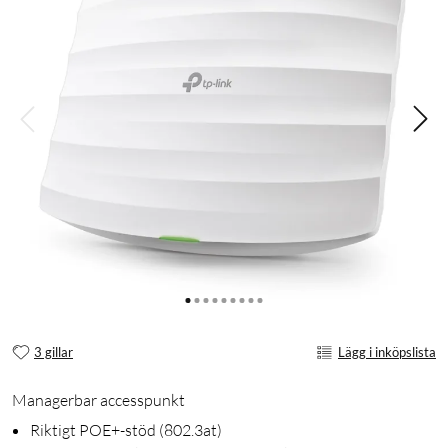
3 gillar
Lägg i inköpslista
Managerbar accesspunkt
Riktigt POE+-stöd (802.3at)