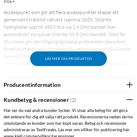
PoE+.
Accesspunkt som gör att flera accesspunkter skapar ett
gemensamt trådlöst nätverk (samma SSID). Stöd för
hastigheter upp till 450 Mb/s via 2,4 GHz-bandet (kan
automatiskt styra över klienter till 5 GHz-bandet). Stöd för
Mu-mimo gör den tillgängliga databandbredden dessutom
fördelas effektivare när många Mu-mimo-kompatibla klienter
tar emot data samtidigt. Anslutning: 1 Gb/s (UTP).
LÄS MER OM PRODUKTEN
Konfigureras via TP-links kostnadsfria kontroller-mjukvara.
Stilren design för montering i tak eller på vägg (fästen
medföljer). Mått: 205x181x37 mm.
Producentinformation
Omada
Kundbetyg & recensioner
(
2
)
Här ser du vad andra kunder tycker. Vi visar alla betyg för att göra
det enklare för dig att välja rätt produkt. Recensionerna nedan skrivs
uteslutande av kunder som har köpt varan. Betyg och recensioner
administreras av TestFreaks. Läs mer om villkor för publicering här
www.kjell.com/se/villkor/recensioner.