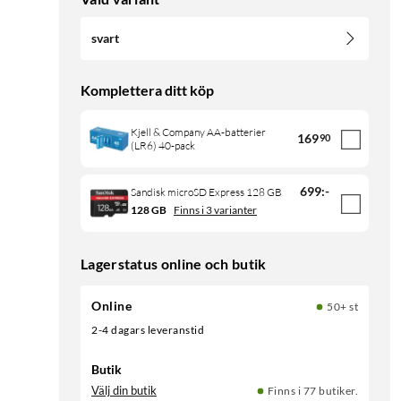
svart
Komplettera ditt köp
Kjell & Company AA-batterier
169
90
(LR6) 40-pack
699
:
-
Sandisk microSD Express 128 GB
128 GB
Finns i 3 varianter
Lagerstatus online och butik
Online
50+ st
2-4 dagars leveranstid
Butik
Välj din butik
Finns i 77 butiker.