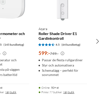
Aqara
ermometer och
Roller Shade Driver E1
r
Gardinkontroll
.5
(145 kundbetyg)
4.5
(64 kundbetyg)
599
:
-
-
749:-
peratur och
Passar de flesta rullgardiner
et
Styr och automatisera
ästa på väggen
Schemalägg – perfekt för
års batteritid
sovrummet
st
Online
:
50+ st
ker.
Välj butik
Finns i 77 butiker.
Välj butik