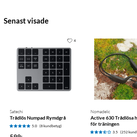
Lokal lagring: microSD upp till 512 GB (ej inkluderat)
Mått (huvudenhet): 141,5×65×30,4 mm
Mått (chime-hubb): 65,2×65×28,4 mm
Senast visade
Drifttemperatur: -18 till +50 °C (huvudenhet)
wifi-säkerhet: WPA3
I förpackningen
4
1 × Doorbell Camera Hub G410
1 × Chime-hubb
6 × AA-batteri
1 × USB-C- till USB-A-kabel
1 × 20°-kilbeslag
1 × Skruvmejsel
Väggskruvar och pluggar
2 × Snabbstartsguide
Satechi
Nomadelic
Trådlös Numpad Rymdgrå
Active 630 Trådlösa 
för träningen
5.0
(8 kundbetyg)
3.5
(252 kund
599
:
-