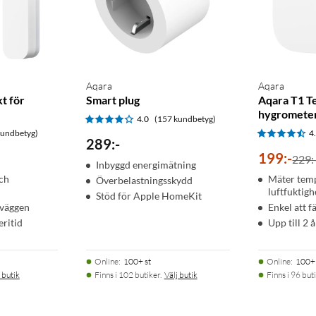
Aqara
Aqara
t för
Smart plug
Aqara T1 T
hygromete
4.0
(157 kundbetyg)
kundbetyg)
4
289
:
-
199
:
-
229:
Inbyggd energimätning
ch
Mäter tem
Överbelastningsskydd
luftfuktigh
Stöd för Apple HomeKit
 väggen
Enkel att f
eritid
Upp till 2 
Online
:
100+ st
Online
:
100+ 
 butik
Finns i 102 butiker.
Välj butik
Finns i 96 buti