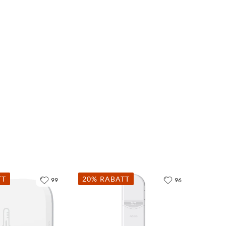
TT
20% RABATT
99
96