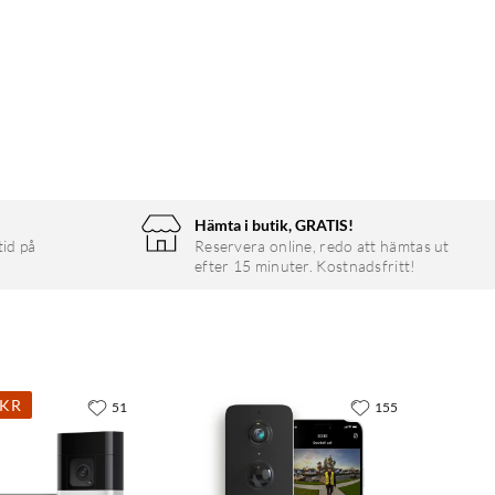
Hämta i butik, GRATIS!
tid på
Reservera online, redo att hämtas ut
efter 15 minuter. Kostnadsfritt!
0KR
51
155