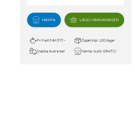
HÄMTA
LÄGG I VARUKORGEN
Fri frakt från 599:-
Öppet köp i 100 dagar
Snabba leveranser
Hämta i butik, GRATIS!