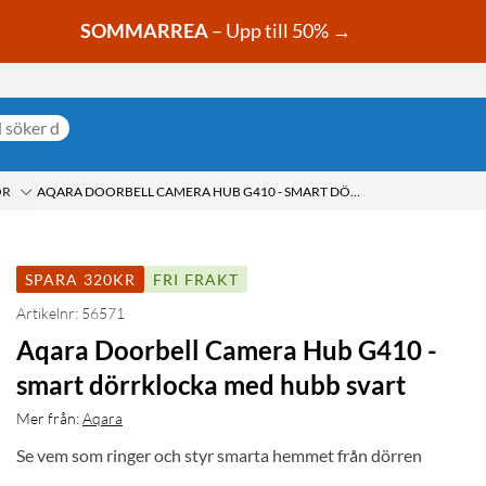
SOMMARREA
– Upp till 50% →
OR
AQARA DOORBELL CAMERA HUB G410 - SMART DÖRRKLOCKA MED HUBB SVART
SPARA 320KR
FRI FRAKT
Artikelnr: 56571
Aqara Doorbell Camera Hub G410 -
smart dörrklocka med hubb svart
Mer från:
Aqara
Se vem som ringer och styr smarta hemmet från dörren