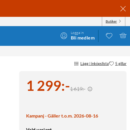
Butiker
Logga in
Bli medlem
Lägg i inköpslista
5 gillar
1 299
:
-
1 619:-
Kampanj - Gäller t.o.m. 2026-08-16
Vald variant