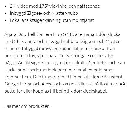
2K-video med 175° vidvinkel och nattseende
Inbyggd Zigbee- och Matter-hubb
Lokal ansiktsigenkänning utan molntjänst
Aqara Doorbell Camera Hub G410 är en smart dörrklocka
med 2K-kamera och inbyggd hubb för Zigbee- och Matter-
enheter. Inbyggd mmWave-radar skiljer människor från
husdjur och löv, så du bara får aviseringar som betyder
något. Ansiktsigenkänningen körs lokalt på enheten och kan
skicka anpassade meddelanden när familjemedlemmar
kommer hem. Den fungerar med HomeKit, Home Assistant,
Google Home och Alexa, och kan installeras trådlöst med AA-
batterier eller kopplas till befintlig dörrklockskabel.
Läs mer om produkten