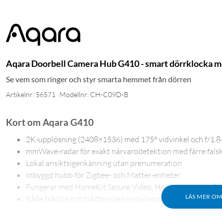
Aqara Doorbell Camera Hub G410 - smart dörrklocka m
Se vem som ringer och styr smarta hemmet från dörren
Artikelnr: 56571
Modellnr: CH-C09D-B
Kort om Aqara G410
2K-upplösning (2408×1536) med 175° vidvinkel och f/1.8
mmWave-radar för exakt närvarodetektion med färre fals
Lokal ansiktsigenkänning utan prenumeration
Inbyggd hubb för Zigbee- och Matter-enheter
Fungerar med HomeKit Secure Video, Home Assistant, G
LÄS MER O
Både trådlös och trådbunden installation
Skarp bild med intelligent detektion