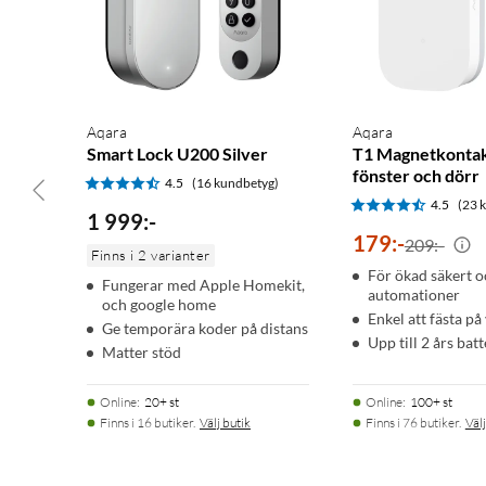
Aqara
Aqara
Smart Lock U200 Silver
T1 Magnetkontak
fönster och dörr
4.5
(16 kundbetyg)
4.5
(23 
1 999
:
-
179
:
-
209:-
Finns i 2 varianter
För ökad säkert o
Fungerar med Apple Homekit,
automationer
och google home
Enkel att fästa på
Ge temporära koder på distans
Upp till 2 års batt
Matter stöd
Online
:
20+ st
Online
:
100+ st
Finns i 16 butiker.
Välj butik
Finns i 76 butiker.
Välj