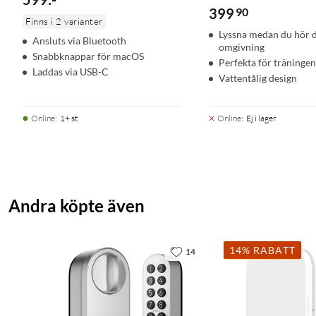
399
90
Finns i 2 varianter
Lyssna medan du hör 
Ansluts via Bluetooth
omgivning
Snabbknappar för macOS
Perfekta för träningen
Laddas via USB-C
Vattentålig design
Online
:
1+ st
Online
:
Ej i lager
Andra köpte även
14% RABATT
14