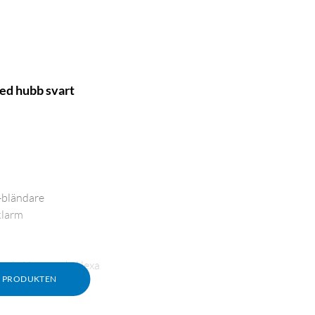
ed hubb svart
-bländare
klarm
oogle Home och Alexa
M PRODUKTEN