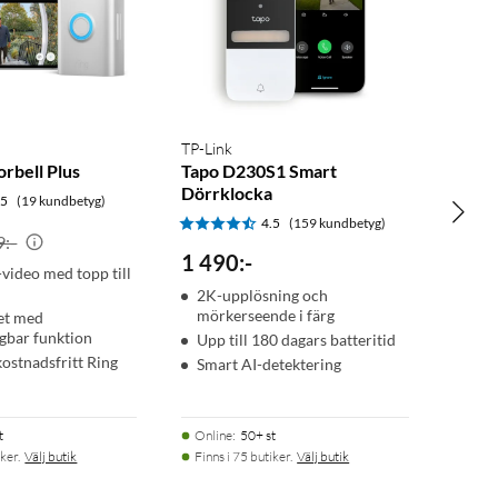
TP-Link
rbell Plus
Tapo D230S1 Smart
Dörrklocka
.5
(19 kundbetyg)
4.5
(159 kundbetyg)
9:-
1 490
:
-
ideo med topp till
2K-upplösning och
mörkerseende i färg
et med
gbar funktion
Upp till 180 dagars batteritid
kostnadsfritt Ring
Smart AI-detektering
t
Online
:
50+ st
ker.
Välj butik
Finns i 75 butiker.
Välj butik