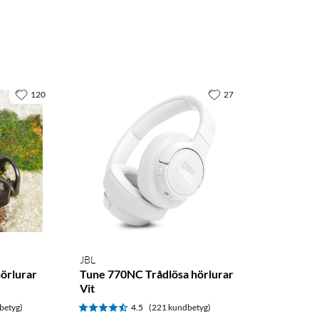
120
27
JBL
hörlurar
Tune 770NC Trådlösa hörlurar
Vit
betyg)
4.5
(221 kundbetyg)