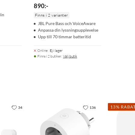
890
:
-
din
Finns i 2 varianter
JBL Pure Bass och VoiceAware
Anpassa din lyssningsupplevelse
Upp till 70 timmar batteritid
Online
:
Ej i lager
Finns i 2 butiker.
Välj butik
13% RABA
34
136