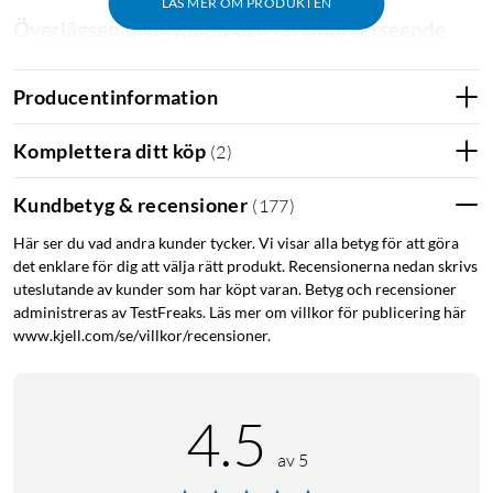
LÄS MER OM PRODUKTEN
Överlägsen bildkvalitet och färgmörkerseende
Med en högupplöst sensor levererar Tapo C410 kristallklara
bilder med utmärkt detaljrikedom. Kameran är utrustad med
Producentinformation
avancerad färgmörkerseendeteknik, vilket säkerställer att du
får tydliga och färgrika bilder även i svagt ljus eller totalt
Komplettera ditt köp
(
2
)
mörker. Detta innebär att du aldrig missar någon viktig
händelse, oavsett tid på dygnet.
Kundbetyg & recensioner
(
177
)
Här ser du vad andra kunder tycker. Vi visar alla betyg för att göra
Avancerad rörelseavkänning och smart
det enklare för dig att välja rätt produkt. Recensionerna nedan skrivs
personigenkänning
uteslutande av kunder som har köpt varan. Betyg och recensioner
administreras av TestFreaks. Läs mer om villkor för publicering här
Kameran i detta kit är utrustad med avancerad
www.kjell.com/se/villkor/recensioner.
rörelseavkänningsteknik som noggrant övervakar och
analyserar rörelser inom det övervakade området. När
rörelser upptäcks skickas omedelbara realtidsaviseringar till
4.5
din smartphone, vilket ger dig möjlighet att snabbt reagera på
eventuella säkerhetshot. Dessutom använder Tapo C410
av 5
smart personigenkänning för att särskilja människor från