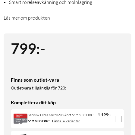
Smart rörelseavkänning och molnlagring
Läs mer om produkten
799
:
-
Finns som outlet-vara
Outletvara tillgänglig för
720:-
Komplettera ditt köp
1 199
:
-
Sandisk Ultra Micro-SD-kort 512 GB SDXC
512 GB SDXC
Finns i 6 varianter