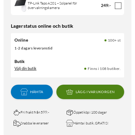
TP-Link Tapo A201 – Solpanel för
249
:
-
övervakningskamera
Lagerstatus online och butik
Online
100+ st
1-2 dagars leveranstid
Butik
Välj din butik
Finns i 108 butiker.
HÄMTA
LÄGG I VARUKORGEN
Fri frakt från 599:-
Öppet köp i 100 dagar
Snabba leveranser
Hämta i butik, GRATIS!