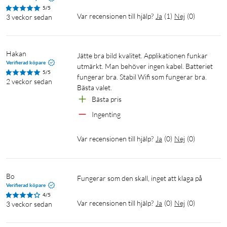
5/5
Synfält: 110 grader
Var recensionen till hjälp?
Ja
(
1
)
Nej
(
0
)
3 veckor sedan
Rörelseavkänning: Avancerad rörelseavkänning med
justerbara zoner
Personigenkänning: Ja, minskar falska larm genom att
Hakan
Jätte bra bild kvalitet. Applikationen funkar 
identifiera människor
Verifierad köpare
utmärkt. Man behöver ingen kabel. Batteriet 
Kommunikation: Wifi 2.4 GHz
5/5
fungerar bra. Stabil Wifi som fungerar bra.

2 veckor sedan
Lagring: MicroSD-kortplats (stöd för upp till 512 GB)
Bästa valet.
Vattentålig: IP65 (vattentålig och dammtålig)
Bästa pris 
Audio: Tvåvägsljud
Ingenting 
Driftstemperatur: -20°C till 45°C
Batteritid: Upp till 180 dagar
Var recensionen till hjälp?
Ja
(
0
)
Nej
(
0
)
App-kompatibilitet: Tapo App för iOS och Android
Strömförsörjning: Inbyggt batteri
Bo
Fungerar som den skall, inget att klaga på
Verifierad köpare
4/5
Var recensionen till hjälp?
Ja
(
0
)
Nej
(
0
)
3 veckor sedan