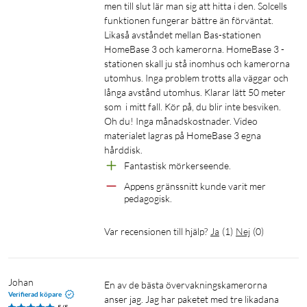
men till slut lär man sig att hitta i den. Solcells 
funktionen fungerar bättre än förväntat. 
Likaså avståndet mellan Bas-stationen 
HomeBase 3 och kamerorna. HomeBase 3 -
stationen skall ju stå inomhus och kamerorna 
utomhus. Inga problem trotts alla väggar och 
långa avstånd utomhus. Klarar lätt 50 meter 
som  i mitt fall. Kör på, du blir inte besviken. 
Oh du! Inga månadskostnader. Video 
materialet lagras på HomeBase 3 egna 
hårddisk. 
Fantastisk mörkerseende.
Appens gränssnitt kunde varit mer 
pedagogisk.
Var recensionen till hjälp?
Ja
(
1
)
Nej
(
0
)
Johan
En av de bästa övervakningskamerorna 
Verifierad köpare
anser jag. Jag har paketet med tre likadana 