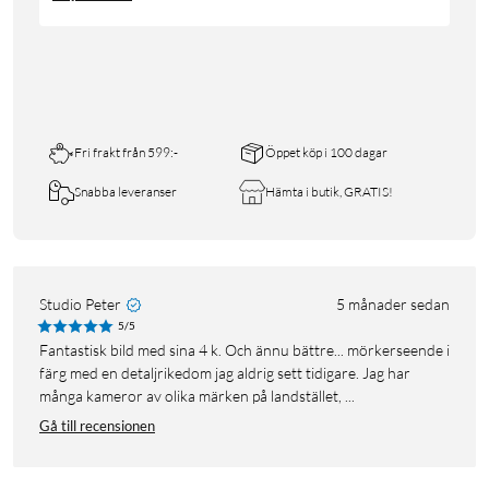
Fri frakt från 599:-
Öppet köp i 100 dagar
Snabba leveranser
Hämta i butik, GRATIS!
Studio Peter
5 månader sedan
5/5
Fantastisk bild med sina 4 k. Och ännu bättre... mörkerseende i
färg med en detaljrikedom jag aldrig sett tidigare. Jag har
många kameror av olika märken på landstället, ...
Gå till recensionen