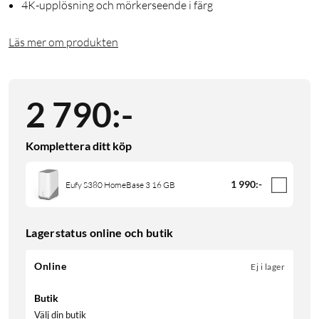
4K-upplösning och mörkerseende i färg
Läs mer om produkten
2 790
:
-
Komplettera ditt köp
1 990
:
-
Eufy S380 HomeBase 3 16 GB
Lagerstatus online och butik
Online
Ej i lager
Butik
Välj din butik