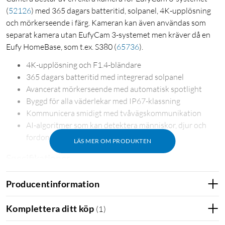
(
52126
)
med 365 dagars batteritid, solpanel, 4K-upplösning
och mörkerseende i färg. Kameran kan även användas som
separat kamera utan EufyCam 3-systemet men kräver då en
Eufy HomeBase, som t.ex. S380
(
65736
)
.
4K-upplösning och F1.4-bländare
365 dagars batteritid med integrerad solpanel
Avancerat mörkerseende med automatisk spotlight
Byggd för alla väderlekar med IP67-klassning
Kommunicera smidigt med tvåvägskommunikation
AI-algoritmer som kan detektera människor, djur och
fordon
LÄS MER OM PRODUKTEN
Specifikationer
Upplösning: 4K
Producentinformation
Synfält: 135 grader
Batteritid: 365 dagar
Komplettera ditt köp
(
1
)
Väderbeständig: IP67
AI-detektion: Personer, djur och fordon