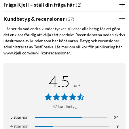
Fråga Kjell – ställ din fråga här
(
2
)
Spotlight: Ja
Stöldskydd: Ja
Kundbetyg & recensioner
(
37
)
Övervakning
Kameraövervakning
Nätverkskamera
Här ser du vad andra kunder tycker. Vi visar alla betyg för att göra
det enklare för dig att välja rätt produkt. Recensionerna nedan skrivs
IP-kamera
Utomhuskamera
Trådlös kamera
uteslutande av kunder som har köpt varan. Betyg och recensioner
administreras av TestFreaks. Läs mer om villkor för publicering här
Utomhuskamera Batteridriven
www.kjell.com/se/villkor/recensioner.
Övervakningskamera Batteridriven
4.5
av 5
37
kundbetyg
5 stjärnor
24
4 stjärnor
9