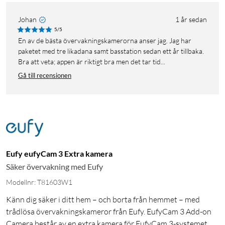
Johan
1 år sedan
5/5
En av de bästa övervakningskamerorna anser jag. Jag har
paketet med tre likadana samt basstation sedan ett år tillbaka.
Bra att veta; appen är riktigt bra men det tar tid...
Gå till recensionen
Eufy eufyCam 3 Extra kamera
Säker övervakning med Eufy
Modellnr: T81603W1
Känn dig säker i ditt hem – och borta från hemmet – med
trådlösa övervakningskameror från Eufy. EufyCam 3 Add-on
Camera består av en extra kamera för EufyCam 3-systemet