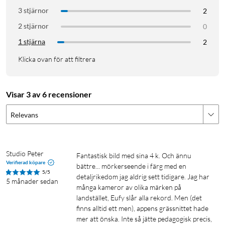
3 stjärnor
2
2 stjärnor
0
1 stjärna
2
Klicka ovan för att filtrera
Visar 3 av 6 recensioner
Relevans
Studio Peter
Fantastisk bild med sina 4 k. Och ännu 
Verifierad köpare
bättre... mörkerseende i färg med en 
5/5
detaljrikedom jag aldrig sett tidigare. Jag har 
5 månader sedan
många kameror av olika märken på 
landstället, Eufy slår alla rekord. Men (det 
finns alltid ett men), appens grässnittet hade 
mer att önska. Inte så jätte pedagogisk precis, 