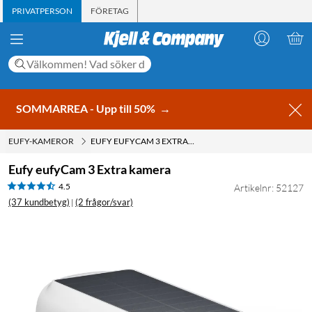
PRIVATPERSON
FÖRETAG
SOMMARREA - Upp till 50%
→
EUFY-KAMEROR
EUFY EUFYCAM 3 EXTRA KAMERA
Eufy eufyCam 3 Extra kamera
4.5
Artikelnr: 52127
(37 kundbetyg)
(2 frågor/svar)
|