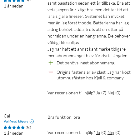
5/5
samt basstation sedan ett år tillbaka. Bra att 
1 år sedan
veta; appen är riktigt bra men det tar tid att 
lära sig alla finesser. Systemet kan mycket 
mer än jag först trodde. Batterierna har jag 
aldrig behövt ladda, trots att en sitter på 
norrsidan under en hängränna. De behöver 
väldigt lite solljus.

Jag har haft ett annat känt märke tidigare, 
men abonnemanget blev för dyrt i längden.
Det behövs inget abonnemang. 
Originalfästena är av plast. Jag har köpt 
utomhusfästen hos Kjell & company
Var recensionen till hjälp?
Ja
(
7
)
Nej
(
0
)
Cai
Bra funktion, bra 
Verifierad köpare
5/5
Var recensionen till hjälp?
Ja
(
0
)
Nej
(
0
)
1 år sedan