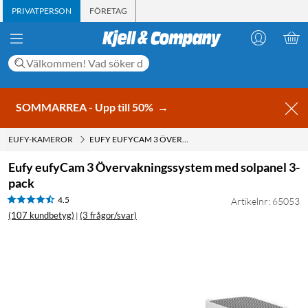
PRIVATPERSON
FÖRETAG
SOMMARREA - Upp till 50%
→
EUFY-KAMEROR
EUFY EUFYCAM 3 ÖVERVAKNINGSSYSTEM MED SOLPANEL 3-PACK
Eufy eufyCam 3 Övervakningssystem med solpanel 3-
pack
4.5
Artikelnr: 65053
(107 kundbetyg)
(3 frågor/svar)
|