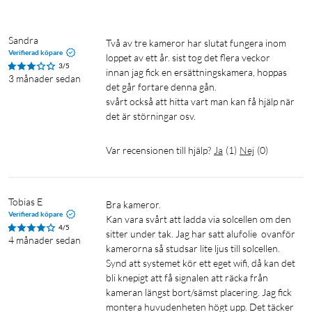
Kameran känner även skillnad på familjemedlemmar,
främlingar, djur och fordon, för mer exakta och tillförlitliga
notiser. Se när ditt barn kommer hem efter skolan, eller få en
Sandra
två av tre kameror har slutat fungera inom 
notis när en främling närmar sig din bostad.
Verifierad köpare
loppet av ett år. sist tog det flera veckor 
3/5
innan jag fick en ersättningskamera, hoppas 
3 månader sedan
det går fortare denna gån.

Förvandla natt till dag
svårt också att hitta vart man kan få hjälp när 
Den inbyggda spotlighten lyser upp det omgivande området
det är störningar osv.
och låter dig se hela bilden i klar färg, även i svagt ljus. Infraröd
inställning finns också.
Var recensionen till hjälp?
Ja
(
1
)
Nej
(
0
)
Smarta detektionszoner
Tobias E
Anpassa de områden där kameran kommer att upptäcka
Bra kameror.

Verifierad köpare
Kan vara svårt att ladda via solcellen om den 
rörelse. Ställ in zonen så att den passar ditt hem så att du bara
4/5
sitter under tak. Jag har satt alufolie  ovanför 
får de varningar du bryr dig om. Kan även ställa in flera olika
4 månader sedan
kamerorna så studsar lite ljus till solcellen.

aktivitetszoner baserat på dina inställningar och behov.
Synd att systemet kör ett eget wifi, då kan det 
bli knepigt att få signalen att räcka från 
Tillförlitlig lagring – lokal lagring
kameran längst bort/sämst placering. Jag fick 
montera huvudenheten högt upp. Det täcker 