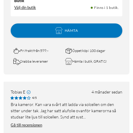
Butik
Välj din butik
Finns i 1 butik.
HÄMTA
Fri frakt från 599:-
Öppet köp i 100 dagar
Snabba leveranser
Hämta i butik, GRATIS!
Tobias E
4 månader sedan
4/5
Bra kameror. Kan vara svårt att ladda via solcellen om den
sitter under tak. Jag har satt alufolie ovanför kamerorna så
studsar lite ljus till solcellen. Synd att syst...
Gå till recensionen