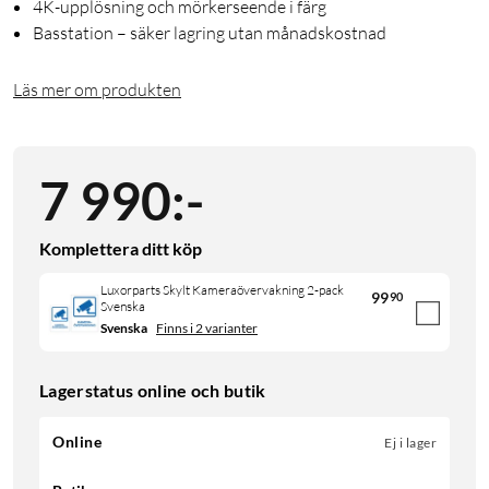
4K-upplösning och mörkerseende i färg
Basstation – säker lagring utan månadskostnad
Läs mer om produkten
7 990
:
-
Komplettera ditt köp
Luxorparts Skylt Kameraövervakning 2-pack
99
90
Svenska
Svenska
Finns i 2 varianter
Lagerstatus online och butik
Online
Ej i lager