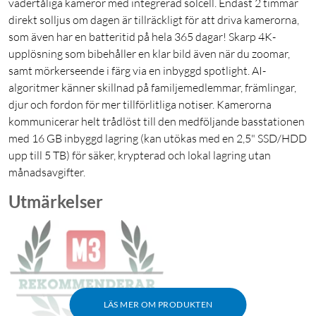
vädertåliga kameror med integrerad solcell. Endast 2 timmar
direkt solljus om dagen är tillräckligt för att driva kamerorna,
som även har en batteritid på hela 365 dagar! Skarp 4K-
upplösning som bibehåller en klar bild även när du zoomar,
samt mörkerseende i färg via en inbyggd spotlight. AI-
algoritmer känner skillnad på familjemedlemmar, främlingar,
djur och fordon för mer tillförlitliga notiser. Kamerorna
kommunicerar helt trådlöst till den medföljande basstationen
med 16 GB inbyggd lagring (kan utökas med en 2,5" SSD/HDD
upp till 5 TB) för säker, krypterad och lokal lagring utan
månadsavgifter.
Utmärkelser
LÄS MER OM PRODUKTEN