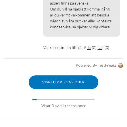
Pro/Doorbell 2K. Under 2023 släpps även stöd för Floodlight,
appen finns på svenska. 

Om du vill ha hjälp att komma igång 
Indoor Cam, Outdoor Cam och Doorbell Dual_T8213.
är du varmt välkommen att besöka 
någon av våra butiker eller kontakta 
Specifikationer
kundservice, så hjälper vi dig vidare.
Upplösning: 4K
Synfält: 135 grader
Batteritid: 365 dagar
Var recensionen till hjälp?
Ja
(
0
)
Nej
(
0
)
Väderbeständig: IP67
AI-detektion: Personer, djur och fordon
Powered By TestFreaks
Spotlight: Ja
Stöldskydd: Ja
Basenhet lagring: 16 GB EMMC, 3 månaders användning. Kan
VISA FLER RECENSIONER
utökas med upp till 5 TB via 2,5” SSD/HDD
Månatlig avgift: Nej
Visar 3 av 41 recensioner
I förpackningen
3x EufyCam 3
Basstation med nätadapter och nätverkskabel