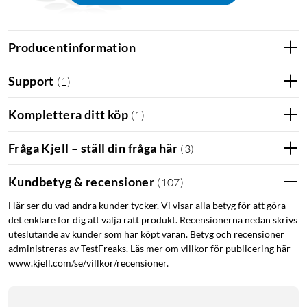
Producentinformation
4K-upplösning och F1.4-bländare
Support
365 dagars batteritid med integrerad solpanel
(
1
)
Noll dolda avgifter – slipp prenumerationer
Avancerat mörkerseende med automatisk spotlight
Komplettera ditt köp
(
1
)
Byggd för alla väderlekar med IP67-klassning
Kommunicera smidigt med tvåvägskommunikation
Fråga Kjell – ställ din fråga här
(
3
)
AI-algoritmer som kan detektera människor, djur och
fordon
Kundbetyg & recensioner
(
107
)
Här ser du vad andra kunder tycker. Vi visar alla betyg för att göra
det enklare för dig att välja rätt produkt. Recensionerna nedan skrivs
uteslutande av kunder som har köpt varan. Betyg och recensioner
Eufy Security
administreras av TestFreaks. Läs mer om villkor för publicering här
www.kjell.com/se/villkor/recensioner.
Med mobilappen
Eufy Security
(iOS/Android) är det enkelt att
ansluta till dina kameror - vart du än är i världen. Se live, eller
bläddra igenom din historik av händelser och inspelningar,