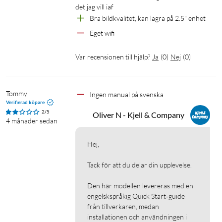
Lagra säkert upp till 3 månaders inspelningar via 16 GB
det jag vill iaf
eMMC (kan utökas med en 2,5" SDD/HDD upp till 5 TB)
Bra bildkvalitet, kan lagra på 2.5" enhet
Eget wifi
Militärklassad kryptering
AES-128 datakryptering säkerställer att dina bilder hålls
Var recensionen till hjälp?
Ja
(
0
)
Nej
(
0
)
privata vid överföring och lagring.
Realtidsrespons
Tommy
Ingen manual på svenska
Verifierad köpare
Tala direkt med alla som närmar sig ditt hem via tvåvägsljud.
2/5
Oliver N - Kjell & Company
4 månader sedan
Stöd för Amazon Alexa och Google Assistant
Hej,

Anslut dina enheter till Google Assistant eller Amazon Alexa
för fullständig kontroll över din övervakning.
Tack för att du delar din upplevelse. 

Kompatibilitet
Den här modellen levereras med en 
engelskspråkig Quick Start‑guide 
Basstationen är kompatibel med tidigare Eufy-kameror som
från tillverkaren, medan 
Battery Cam, EufyCam, EufyCam E, EufyCam 2/2C/2 Pro/2C
installationen och användningen i 