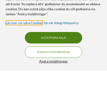
att trycka "Acceptera alla" godkänner du användandet av sådana
cookies. Du kan också välja vilka cookies du vill godkänna via
länken "Ändra inställningar".
Läs mer om våra Cookies
,
läs vår Integritetspolicy
.
ACCEPTERA ALLA
ENDAST NÖDVÄNDIGA
Ändra inställningar
Eufy eufyCam 3 Övervakningssystem med solpanel 3-
pack
7 990:-
4.5/5
HÄMTA