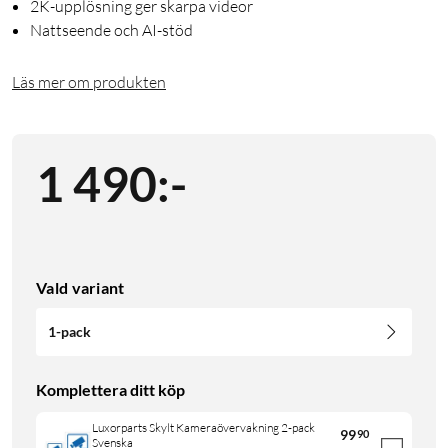
2K-upplösning ger skarpa videor
Nattseende och AI-stöd
Läs mer om produkten
1 490
:
-
Vald variant
1-pack
Komplettera ditt köp
Luxorparts Skylt Kameraövervakning 2-pack
99
90
Svenska