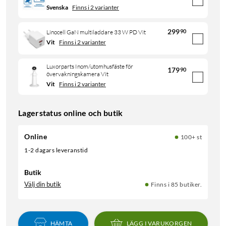
Svenska
Finns i 2 varianter
299
90
Linocell GaN multiladdare 33 W PD Vit
Vit
Finns i 2 varianter
Luxorparts Inom/utomhusfäste för
179
90
övervakningskamera Vit
Vit
Finns i 2 varianter
Lagerstatus online och butik
Online
100+ st
1-2 dagars leveranstid
Butik
Välj din butik
Finns i 85 butiker.
HÄMTA
LÄGG I VARUKORGEN