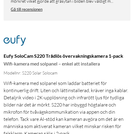
mörkret vilket gjorde att gräsytan i bilden blev väldigt m...
Gå till recensionen
Eufy SoloCam S220 Trådlös övervakningskamera 1-pack
Wifi-kamera med solpanel – enkel att installera
Modellnr: S220 Solar Solocam
Wifi-kamera med solpanel som laddar batteriet för
kontinuerlig drift. Liten och lättinstallerad, kräver inga kablar.
Detaljrik video i 2K-upplösning och infrarött ljus för tydliga
bilder när det är mörkt. S220 har inbyggd högtalare och
mikrofon för tvåvägskommunikation via appen och din
telefon. Tack vare AI-stöd kan kameran avgöra om det är en
människa som aktiverat kameran vilket minskar risken för
falsklarm. Kameran säljs i 2-pack.