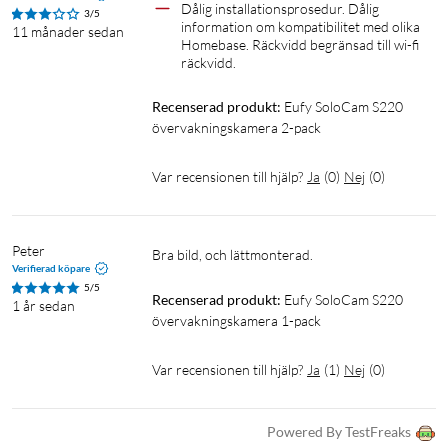
Dålig installationsprosedur. Dålig 
möjligt att prata med besökare i realtid via appen, oavsett om
3/5
information om kompatibilitet med olika 
11 månader sedan
du är hemma eller på språng. Eufy SoloCam S220 har stöd för
Homebase. Räckvidd begränsad till wi-fi 
röststyrning med Google Assistant och Amazon Alexa.
räckvidd.
Recenserad produkt:
Eufy SoloCam S220 
Specifikationer
övervakningskamera 2-pack
Allmänt
Användning: utomhus
Var recensionen till hjälp?
Ja
(
0
)
Nej
(
0
)
Storlek (LxBxH): 96,5×81×57,5 mm
Vikt: 320 g
IP-klassificering: IP67, tål regn och snö
Peter
Bra bild, och lättmonterad.
Verifierad köpare
5/5
Drift
Recenserad produkt:
Eufy SoloCam S220 
1 år sedan
övervakningskamera 1-pack
Strömförsörjning: solcellspanel 0,9 W
Batteri: 6,500 mAh, laddbart
Var recensionen till hjälp?
Ja
(
1
)
Nej
(
0
)
Laddare: DC 5 V/2 A adapter, säljs separat
Driftstemperatur: -20 °C till 50 °C
Powered By TestFreaks