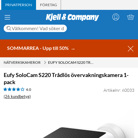
PRIVATPERSON
FÖRETAG
SOMMARREA - Upp till 50%
→
NÄTVERKSKAMEROR
EUFY SOLOCAM S220 TRÅDLÖS ÖVERVAKNINGSKAMERA 1-PACK
Eufy SoloCam S220 Trådlös övervakningskamera 1-
pack
4.0
Artikelnr: 60033
(26 kundbetyg)