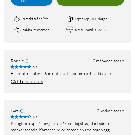
Fri frakt från 599:-
Öppet köp i 100 dagar
Snabba leveranser
Hämta i butik, GRATIS!
Ronnie
2 månader sedan
5/5
Enkel at installera. 5 minuter att montera och ladda app
Gå till recensionen
Lars
2 veckor sedan
4/5
Riktigt bra upplösning och skärpa i dagsljus, klart sämre
mörkerseende. Kameran prioriterade en röd tegelvägg i