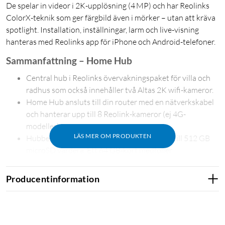
De spelar in videor i 2K-upplösning (4 MP) och har Reolinks
ColorX-teknik som ger färgbild även i mörker – utan att kräva
spotlight. Installation, inställningar, larm och live-visning
hanteras med Reolinks app för iPhone och Android-telefoner.
Sammanfattning – Home Hub
Central hub i Reolinks övervakningspaket för villa och
radhus som också innehåller två Altas 2K wifi-kameror.
Home Hub ansluts till din router med en nätverkskabel
och hanterar upp till 8 Reolink-kameror (ej 4G-
modeller).
LÄS MER OM PRODUKTEN
Hubben har två minneskortplatser för upp till 512 GB
microSD vardera. Ett 64 GB-kort medföljer.
Inbyggd siren i hubben med 11 valbara larmljud och 5
anpassade ljud som kan aktiveras vid larm från kamera.
Producentinformation
Inspelningar lagras lokalt och krypteras med AES-128-
algoritm och stöldskyddsfunktioner.
Home Hub ger veckosammanfattningar av detekterade
händelser i Reolink-appen.