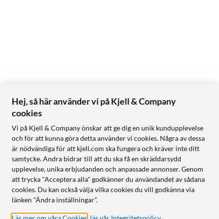
Reolinks solpanel (säljs separat). Batteritiden påverkas av
miljö, användningsgrad och signalstyrka – men Altas är
optimerad för lång drift även utan Home Hub.
Kontinuerlig inspelning med batteridrift
Till skillnad från många andra batteridrivna kameror kan
Reolink Altas spela in kontinuerligt dygnet runt i upp till 14
dagar på en full laddning. Detta gör den till en branschledande
Hej, så här använder vi på Kjell & Company
lösning för övervakning utan avbrott – även utan
cookies
kabeldragning eller fast ström.
Vi på Kjell & Company önskar att ge dig en unik kundupplevelse
och för att kunna göra detta använder vi cookies. Några av dessa
Fånga mer – även innan rörelsen börjar
är nödvändiga för att kjell.com ska fungera och kräver inte ditt
Altas har förinspelning (pre-recording) vilket innebär att
samtycke. Andra bidrar till att du ska få en skräddarsydd
kameran fångar upp till 10 sekunder av vad som händer innan
upplevelse, unika erbjudanden och anpassade annonser. Genom
rörelse upptäcks. På så vis får du med hela händelseförloppet
att trycka "Acceptera alla" godkänner du användandet av sådana
cookies. Du kan också välja vilka cookies du vill godkänna via
– inte bara det som sker efter att rörelsesensorn triggas.
länken "Ändra inställningar".
Smart AI som känner skillnad på personer, djur och fordon
Läs mer om våra Cookies
,
läs vår Integritetspolicy
.