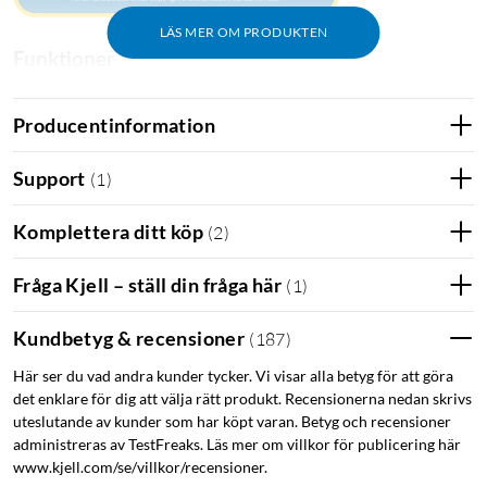
LÄS MER OM PRODUKTEN
Funktioner
Skarp 2K-upplösning med en fantastisk färgrikedom
Starlight-sensor och dubbla spotlights för
Producentinformation
mörkerseende i färg
Inbyggd IR-sensor för mörkerseende som inte kan
Support
(
1
)
detekteras
Inbyggd mikrofon och högtalare för
Komplettera ditt köp
(
2
)
tvåvägskommunikation
Kan detektera ljud och bebisgråt - perfekt som
Fråga Kjell – ställ din fråga här
(
1
)
babymonitor!
Kostnadsfri AI-detektering som känner igen personer,
Kundbetyg & recensioner
(
187
)
husdjur och fordon
Här ser du vad andra kunder tycker. Vi visar alla betyg för att göra
IP66-klassad för säker användning både ute och inne
det enklare för dig att välja rätt produkt. Recensionerna nedan skrivs
Stöd för upp till 512 GB Micro-SD-kort (medföljer ej)
uteslutande av kunder som har köpt varan. Betyg och recensioner
Kan lagra inspelat material på TP-link molntjänst (extra
administreras av TestFreaks. Läs mer om villkor för publicering här
kostnad tillkommer)
www.kjell.com/se/villkor/recensioner.