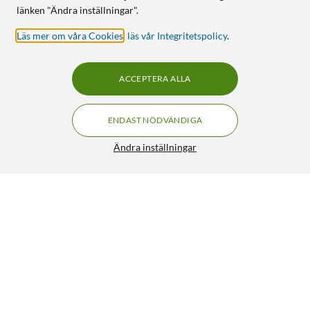
länken "Ändra inställningar".
Läs mer om våra Cookies
,
läs vår Integritetspolicy
.
ACCEPTERA ALLA
ENDAST NÖDVÄNDIGA
Ändra inställningar
TP-Link Tapo C120 Övervakningskamera
399:-
499:-
4.5/5
HÄMTA
LÄGG I VARUKORGEN