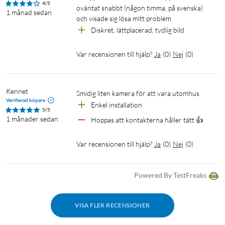
Säkerhet: 128 Bit AES-kryptering, WPA, WPA2-PSK
4/5
oväntat snabbt (någon timma, på svenska) 
1 månad sedan
Levereras med nätadapter och installationsmaterial
och visade sig lösa mitt problem.
Diskret, lättplacerad, tydlig bild
Var recensionen till hjälp?
Ja
(
0
)
Nej
(
0
)
Övervakning
Kameraövervakning
Nätverkskamera
IP-kamera
2K-upplösning
Utomhuskamera
Kennet
Smidig liten kamera för att vara utomhus
Verifierad köpare
Trådlös kamera
Minneskortsinspelning
Enkel installation
5/5
1 månader sedan
Hoppas att kontakterna håller tätt 👍
Var recensionen till hjälp?
Ja
(
0
)
Nej
(
0
)
Powered By TestFreaks
VISA FLER RECENSIONER