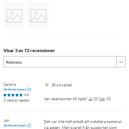
Enkel installation
Kameran installeras enkelt via medföljande magnetfäste och
ansluts till ditt wi-fi med appen Tapo Care. Kameran är IP66-
klassad och kan användas både inomhus och utomhus.
Visar 3 av 72 recensioner
Relevans
Specifikationer
Upplösning: 2K QHD 4MP (2560x1440)
Sandra
Bra kvalitet 
Inbyggd högtalare och mikrofon
Verifierad köpare
Anslutning: Wi-fi (2,4 GHz)
5/5
Var recensionen till hjälp?
Ja
(
0
)
Nej
(
0
)
3 veckor sedan
Användningstemperatur: -20°C - 45°C
IP-klass: IP66
Input: 100-240 V
Jan
Det var inte helt enkelt att installera kameran 
Mått: 67x57x64 mm
Verifierad köpare
via appen. Men svaret från supporten kom 