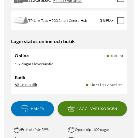
512 GB SDXC
Finns i 6 varianter
1 890
:
-
TP-Link Tapo H500 Smart CentralHub
Lagerstatus online och butik
Online
100+ st
1-2 dagars leveranstid
Butik
Välj din butik
Finns i 112 butiker.
HÄMTA
LÄGG I VARUKORGEN
Fri frakt från 599:-
Öppet köp i 100 dagar