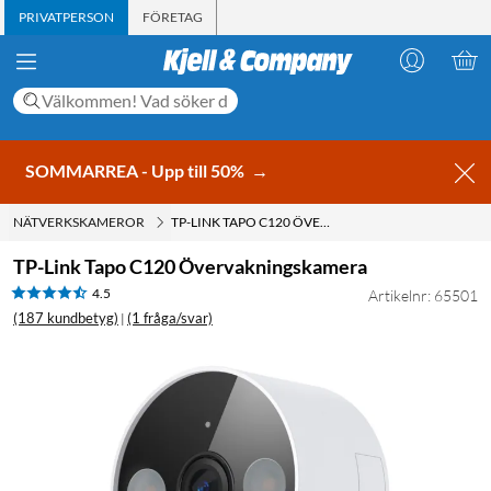
PRIVATPERSON
FÖRETAG
SOMMARREA - Upp till 50%
→
NÄTVERKSKAMEROR
TP-LINK TAPO C120 ÖVERVAKNINGSKAMERA
TP-Link Tapo C120 Övervakningskamera
4.5
Artikelnr: 65501
(187 kundbetyg)
(1 fråga/svar)
|