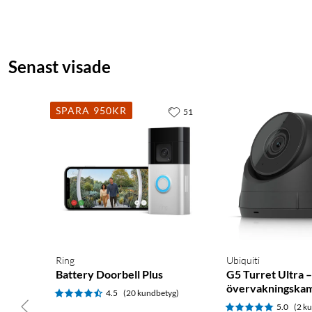
Senast visade
SPARA 950KR
51
Ring
Ubiquiti
Battery Doorbell Plus
G5 Turret Ultra 
övervakningskam
4.5
(20 kundbetyg)
5.0
(2 k