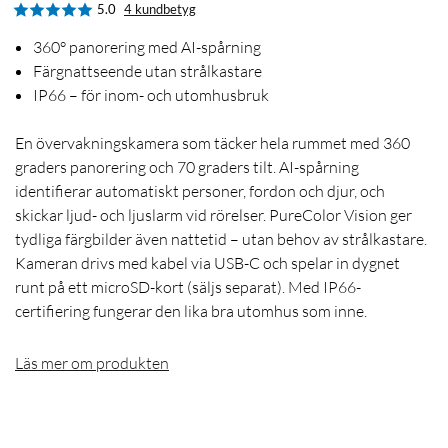
5.0
4 kundbetyg
360° panorering med AI-spårning
Färgnattseende utan strålkastare
IP66 – för inom- och utomhusbruk
En övervakningskamera som täcker hela rummet med 360
graders panorering och 70 graders tilt. AI-spårning
identifierar automatiskt personer, fordon och djur, och
skickar ljud- och ljuslarm vid rörelser. PureColor Vision ger
tydliga färgbilder även nattetid – utan behov av strålkastare.
Kameran drivs med kabel via USB-C och spelar in dygnet
runt på ett microSD-kort (säljs separat). Med IP66-
certifiering fungerar den lika bra utomhus som inne.
Läs mer om produkten