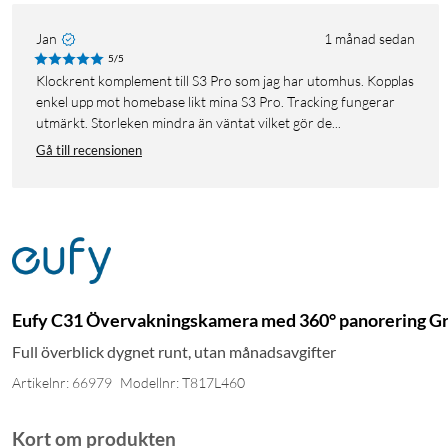
Jan
1 månad sedan
5/5
Klockrent komplement till S3 Pro som jag har utomhus. Kopplas
enkel upp mot homebase likt mina S3 Pro. Tracking fungerar
utmärkt. Storleken mindra än väntat vilket gör de...
Gå till recensionen
Eufy C31 Övervakningskamera med 360° panorering G
Full överblick dygnet runt, utan månadsavgifter
Artikelnr: 66979
Modellnr: T817L460
Kort om produkten