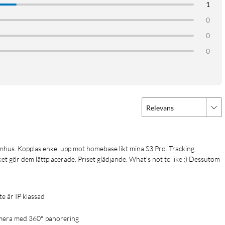
1
ljud- och ljuslarm för att avskräcka inkräktare.
0
0
0
tare behöver tändas. Resultatet är en naturtrogen bild som gör det
t IR-läge.
Relevans
e avstånd från routern. Kameran drivs via USB-C-kabel och spelar
t gör dem lättplacerade. Priset glädjande. What's not to like :) Dessutom 
nte är IP klassad
era med 360° panorering