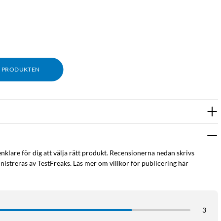
M PRODUKTEN
hela området utan döda vinklar. Du slipper montera flera
fart.
enklare för dig att välja rätt produkt. Recensionerna nedan skrivs
istreras av TestFreaks. Läs mer om villkor för publicering här
3
aviseringar direkt i eufy-appen och slipper falska larm från löv