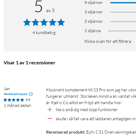
5
4 stjärnor
eller skuggor. Vid en händelse kan kameran automatiskt aktivera 
av 5
3 stjärnor
Tydlig bild även nattetid
2 stjärnor
1 stjärna
PureColor Vision fångar färgbilder i svagt ljus utan att strålkas
4
kundbetyg
enklare att identifiera detaljer, jämfört med traditionellt svartvit
Klicka ovan för att filtrera
Visar 1 av 1 recensioner
Stabil anslutning dygnet runt
Jan
Klockrent komplement till S3 Pro som jag har utomhus. Kopplas enkel upp mot homebase likt mina S3 Pro. Tracking 
Dubbla externa antenner ger en stark wifi-signal, även på längr
Verifierad köpare
fungerar utmärkt. Storleken mindra än väntat vilke
in kontinuerligt – du missar aldrig ett ögonblick.
5/5
är Kjell o Co alltid en fröjd att handla hos!
1 månad sedan
lite o små dig med topp funktioner 
skulle i så fall vara att laddaren antagligen i
Recenserad produkt:
Eufy C31 Övervakningskam