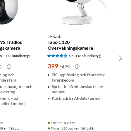
TP-Link
WS Trådlös
Tapo C120
ngskamera
Övervakningskamera
.5
(141 kundbetyg)
4.5
(187 kundbetyg)
399
:
-
0:-
499:-
ning och
2K-upplösning och fantastisk
de i färg
färgrikedom
son-, husdjurs- och
Spelar in på minneskort eller
ektering
molnet
elning – på
Kostnadsfri AI-detektering
 eller i molnet
st
Online
:
100+ st
tiker.
Välj butik
Finns i 110 butiker.
Välj butik