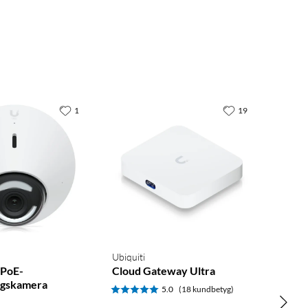
1
19
Ubiquiti
 PoE-
Cloud Gateway Ultra
ngskamera
5.0
(18 kundbetyg)