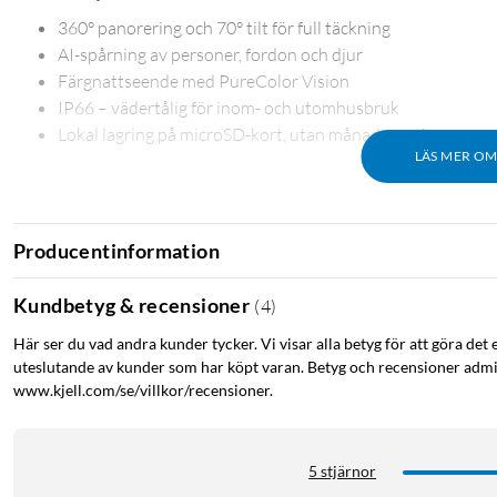
360° panorering och 70° tilt för full täckning
AI-spårning av personer, fordon och djur
Färgnattseende med PureColor Vision
IP66 – vädertålig för inom- och utomhusbruk
Lokal lagring på microSD-kort, utan månadsavgift
LÄS MER O
Överblick i alla riktningar
Producentinformation
Med 360 graders panorering och 70 graders tilt täcker kameran 
kameror – en enda räcker för att bevaka ett helt rum eller en upp
Kundbetyg & recensioner
(
4
)
Här ser du vad andra kunder tycker. Vi visar alla betyg för att göra det 
uteslutande av kunder som har köpt varan. Betyg och recensioner admin
www.kjell.com/se/villkor/recensioner.
Vet vad som rör sig
5 stjärnor
Inbyggd AI skiljer på personer, fordon och djur. Du får relevanta 