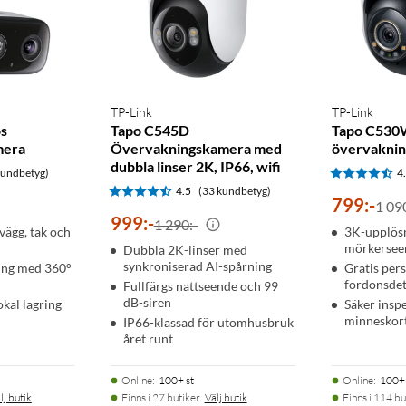
e Mini
TP-Link
TP-Link
ös
Tapo C545D
Tapo C530
mera
Övervakningskamera med
övervakni
dubbla linser 2K, IP66, wifi
kundbetyg)
4
4.5
(33 kundbetyg)
799
:
-
1 09
999
:
-
1 290:-
vägg, tak och
3K-upplös
mörkerseen
Dubbla 2K-linser med
synkroniserad AI-spårning
ng med 360°
Gratis per
fordonsdet
Fullfärgs nattseende och 99
dB-siren
okal lagring
Säker insp
minneskort
IP66-klassad för utomhusbruk
året runt
Online
:
100+ st
Online
:
100+ 
lj butik
Finns i 27 butiker.
Välj butik
Finns i 114 bu