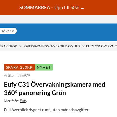
SOMMARREA
– Upp till 50% →
GSKAMEROR
ÖVERVAKNINGSKAMEROR INOMHUS
SPARA 250KR
NYHET
Artikelnr: 66979
Eufy C31 Övervakningskamera med
360° panorering Grön
Mer från:
Eufy
Full överblick dygnet runt, utan månadsavgifter