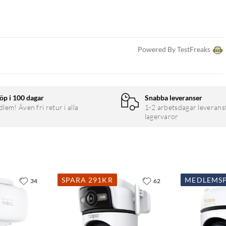
 separat). Ingen månadsavgift krävs. Kameran kan även kopplas till
Powered By TestFreaks
öp i 100 dagar
Snabba leveranser
em! Även fri retur i alla
1-2 arbetsdagar leverans
lagervaror
SPARA 291KR
MEDLEMSP
34
62