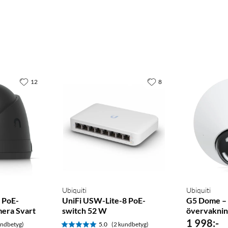
12
8
Ubiquiti
Ubiquiti
– PoE-
UniFi USW-Lite-8 PoE-
G5 Dome –
era Svart
switch 52 W
övervakni
1 998
:
-
undbetyg)
5.0
(2 kundbetyg)