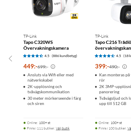
Ström: USB-C (kabeldrift)
Skyddsklass: IP66
Mått: 93×68×108 mm
Vikt: 263 g
Kompatibilitet: Alexa, Google Assistant, HomeBase 3, HomeBas
Färg: Vit
TP-Link
TP-Link
Tapo C320WS
Tapo C216 Trådl
Övervakningskamera
övervakningska
I förpackningen
4.5
(886 kundbetyg)
4.5
(18 
1 × Eufy Wired Cam C31
449
:
-
399
:
-
1 × USB-C-kabel
699:-
490:-
1 × Monteringsfäste
Ansluts via Wifi eller med
Kan monteras på 
1 × Snabbstartsguide
nätverkskabel
rör
2K-upplösning och
2K 3MP-upplösni
tvåvägskommunikation
panorering
30 meter mörkerseende i färg
Tvåvägsljud och l
och siren
upp till 512 GB
Online
:
100+ st
Online
:
100+ st
Finns i 111 butiker.
Välj butik
Finns i 100 butiker.
Vä