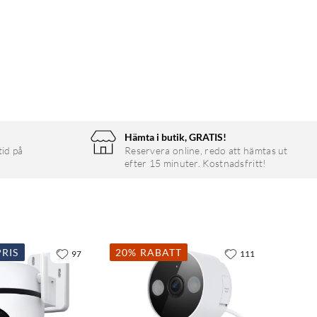
Hämta i butik, GRATIS!
tid på
Reservera online, redo att hämtas ut
efter 15 minuter. Kostnadsfritt!
RIS
20% RABATT
97
111