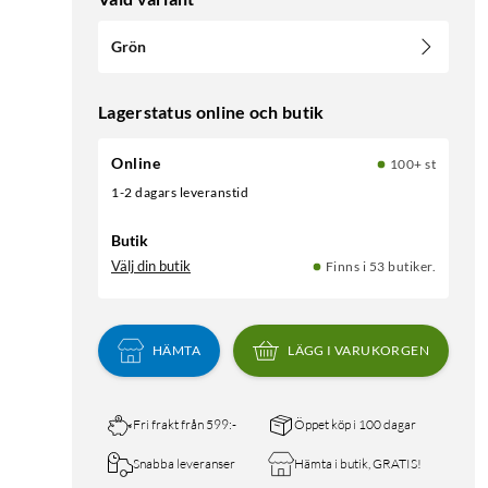
Grön
Lagerstatus online och butik
Online
100+ st
1-2 dagars leveranstid
Butik
Välj din butik
Finns i 53 butiker.
HÄMTA
LÄGG I VARUKORGEN
Fri frakt från 599:-
Öppet köp i 100 dagar
Snabba leveranser
Hämta i butik, GRATIS!