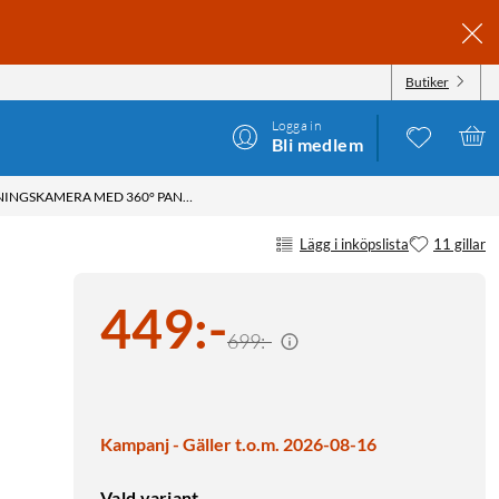
Butiker
Logga in
Bli medlem
EUFY C31 ÖVERVAKNINGSKAMERA MED 360° PANORERING GRÖN
Lägg i inköpslista
11 gillar
449
:
-
699:-
Kampanj - Gäller t.o.m. 2026-08-16
Vald variant