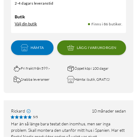
2-4 dagars leveranstid
Butik
Välj din butik
Finns i 86 butiker.
HÄMTA
LÄGG I VARUKORGEN
Fri frakt från 599:-
Öppet köp i 100 dagar
Snabba leveranser
Hämta i butik, GRATIS!
Rickard
10 månader sedan
5/5
Har än så länge bara testat den inomhus, men ser inga
problem. Skall montera den utanför mitt hus i Spanien. Har ett
flertal Nedis produkter redan så valet var givet.