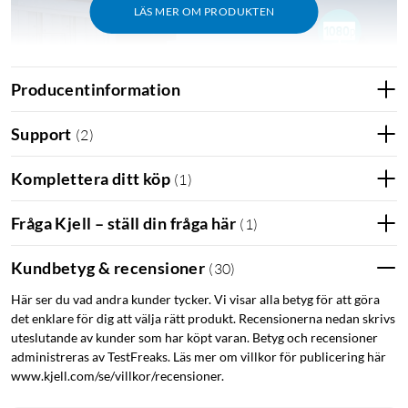
LÄS MER OM PRODUKTEN
Producentinformation
Support
(
2
)
Komplettera ditt köp
(
1
)
Fråga Kjell – ställ din fråga här
(
1
)
Kundbetyg & recensioner
(
30
)
Här ser du vad andra kunder tycker. Vi visar alla betyg för att göra
det enklare för dig att välja rätt produkt. Recensionerna nedan skrivs
uteslutande av kunder som har köpt varan. Betyg och recensioner
administreras av TestFreaks. Läs mer om villkor för publicering här
www.kjell.com/se/villkor/recensioner.