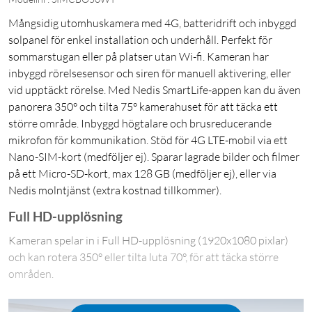
Mångsidig utomhuskamera med 4G, batteridrift och inbyggd
solpanel för enkel installation och underhåll. Perfekt för
sommarstugan eller på platser utan Wi-fi. Kameran har
inbyggd rörelsesensor och siren för manuell aktivering, eller
vid upptäckt rörelse. Med Nedis SmartLife-appen kan du även
panorera 350° och tilta 75° kamerahuset för att täcka ett
större område. Inbyggd högtalare och brusreducerande
mikrofon för kommunikation. Stöd för 4G LTE-mobil via ett
Nano-SIM-kort (medföljer ej). Sparar lagrade bilder och filmer
på ett Micro-SD-kort, max 128 GB (medföljer ej), eller via
Nedis molntjänst (extra kostnad tillkommer).
Full HD-upplösning
Kameran spelar in i Full HD-upplösning (1920x1080 pixlar)
och kan rotera 350° eller tilta luta 70°, för att täcka större
områden.