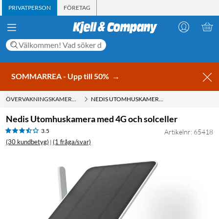
PRIVATPERSON
FÖRETAG
SOMMARREA - Upp till 50%
→
ÖVERVAKNINGSKAMEROR MED SIM-KORT
NEDIS UTOMHUSKAMERA MED 4G OCH SOLCELLER
Nedis Utomhuskamera med 4G och solceller
3.5
Artikelnr: 65418
(30 kundbetyg)
(1 fråga/svar)
|