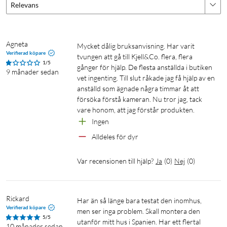
eller historik över sparade inspelningar.
Relevans
Agneta
Mycket dålig bruksanvisning. Har varit 
Verifierad köpare
tvungen att gå till Kjell&Co. flera, flera 
1/5
gånger för hjälp. De flesta anställda i butiken 
9 månader sedan
Mörkerseende
vet ingenting. Till slut råkade jag få hjälp av en 
anställd som ägnade några timmar åt att 
Kameran ser tydligt även på natten på grund av
försöka förstå kameran. Nu tror jag, tack 
färgfunktionen för mörkerseende som erbjuder en räckvidd på
vare honom, att jag förstår produkten.
cirka 10 meter. Kameran har även en inbyggd spotlight-
Ingen
funktion för tydligare övervakning.
Alldeles för dyr 
Tvåvägskommunikation
Var recensionen till hjälp?
Ja
(
0
)
Nej
(
0
)
4G-kameran är utrustad med mikrofon och högtalare med
brusreducering. Tvåvägs ljudkommunikation fungerar perfekt
för att prata med någon som är i närheten av 4G-kameran.
Rickard
Har än så länge bara testat den inomhus, 
Kameran har även inbyggd larm- och sirenfunktion för att
Verifierad köpare
men ser inga problem. Skall montera den 
5/5
avskräcka eventuella inkräktare.
utanför mitt hus i Spanien. Har ett flertal 
10 månader sedan