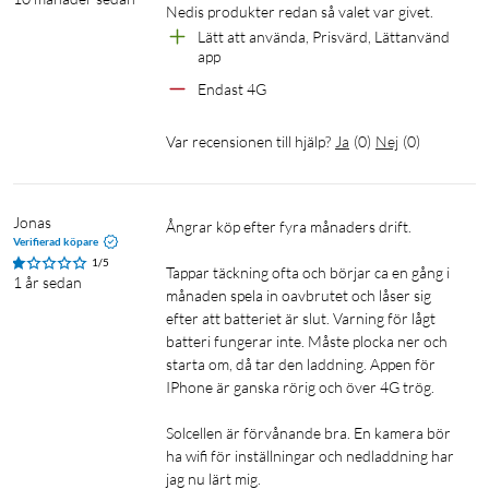
Nedis produkter redan så valet var givet. 
Lätt att använda, Prisvärd, Lättanvänd 
app
Endast 4G
Lätt att installera
Var recensionen till hjälp?
Ja
(
0
)
Nej
(
0
)
4G-kameran levereras med en extern antenn för att förbättra
den trådlösa 4G-signalen. Kameran får ström via
uppladdningsbara batterier eller kan laddas med den
Jonas
Ångrar köp efter fyra månaders drift. 

Verifierad köpare
medföljande solpanelen. Därför kan du ställa in 4G-kameran
1/5
Tappar täckning ofta och börjar ca en gång i 
även när det inte finns något eluttag i närheten. Ett vägg- och
1 år sedan
månaden spela in oavbrutet och låser sig 
takkamerafäste ingår för att placera kameran på väggarna i
efter att batteriet är slut. Varning för lågt 
ditt hus men också en rem för att fästa kameran på exempelvis
batteri fungerar inte. Måste plocka ner och 
ett träd eller ett maströr.
starta om, då tar den laddning. Appen för 
IPhone är ganska rörig och över 4G trög. 

Solcellen är förvånande bra. En kamera bör 
ha wifi för inställningar och nedladdning har 
jag nu lärt mig. 