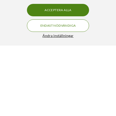
ACCEPTERA ALLA
ENDAST NÖDVÄNDIGA
Ändra inställningar
Nedis Utomhuskamera med 4G och solceller
FRI FRAKT
3.5/5
1 990:-
HÄMTA
LÄGG I VARUKORGEN