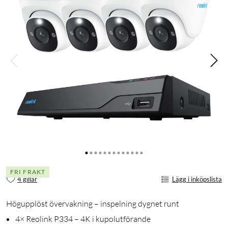
FRI FRAKT
4 gillar
Lägg i inköpslista
Högupplöst övervakning – inspelning dygnet runt
4× Reolink P334 – 4K i kupolutförande