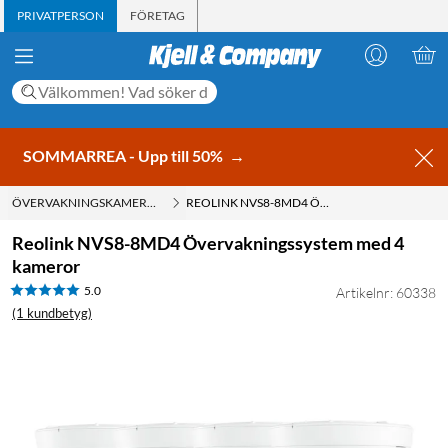
PRIVATPERSON
FÖRETAG
SOMMARREA - Upp till 50%
→
ÖVERVAKNINGSKAMEROR UTOMHUS
REOLINK NVS8-8MD4 ÖVERVAKNINGSSYSTEM MED 4 KAMEROR
Reolink NVS8-8MD4 Övervakningssystem med 4
kameror
5.0
Artikelnr: 60338
(1 kundbetyg)