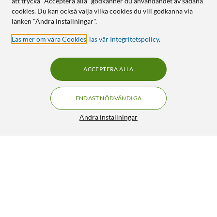
att trycka "Acceptera alla" godkänner du användandet av sådana
cookies. Du kan också välja vilka cookies du vill godkänna via
länken "Ändra inställningar".
Läs mer om våra Cookies
,
läs vår Integritetspolicy
.
ACCEPTERA ALLA
ENDAST NÖDVÄNDIGA
Ändra inställningar
Reolink NVS8-8MD4 Övervakningssystem med 4
FRI FRAKT
kameror
8 099:-
5/5
HÄMTA
LÄGG I VARUKORGEN