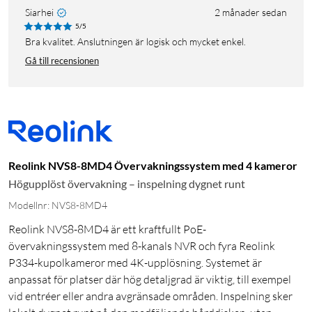
Siarhei
2 månader sedan
5/5
Bra kvalitet. Anslutningen är logisk och mycket enkel.
Gå till recensionen
Reolink NVS8-8MD4 Övervakningssystem med 4 kameror
Högupplöst övervakning – inspelning dygnet runt
Modellnr: NVS8-8MD4
Reolink NVS8-8MD4 är ett kraftfullt PoE-
övervakningssystem med 8-kanals NVR och fyra Reolink
P334-kupolkameror med 4K-upplösning. Systemet är
anpassat för platser där hög detaljgrad är viktig, till exempel
vid entréer eller andra avgränsade områden. Inspelning sker