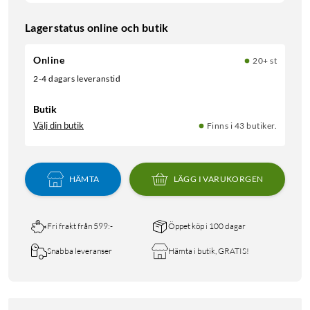
Lagerstatus online och butik
Online
20+ st
2-4 dagars leveranstid
Butik
Välj din butik
Finns i 43 butiker.
HÄMTA
LÄGG I VARUKORGEN
Fri frakt från 599:-
Öppet köp i 100 dagar
Snabba leveranser
Hämta i butik, GRATIS!