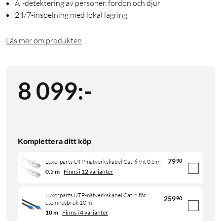
AI-detektering av personer, fordon och djur
24/7-inspelning med lokal lagring
Läs mer om produkten
8 099
:
-
Komplettera ditt köp
79
90
Luxorparts UTP-nätverkskabel Cat. 6 Vit 0,5 m
0,5 m
Finns i 12 varianter
Luxorparts UTP-nätverkskabel Cat. 6 för
259
90
utomhusbruk 10 m
10 m
Finns i 4 varianter