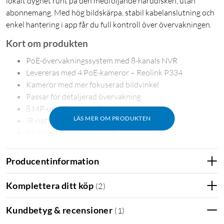
lokalt dygnet runt på den medföljande hårddisken, utan
abonnemang. Med hög bildskärpa, stabil kabelanslutning och
enkel hantering i app får du full kontroll över övervakningen.
Kort om produkten
PoE-övervakningssystem med 8-kanals NVR
Levereras med 4 PoE-kameror – Reolink P334
Kameror med mer fokuserad bildvinkel
Passar för detaljerad övervakning
8 MP-upplösning per kamera
LÄS MER OM PRODUKTEN
IR-nattseende för övervakning i mörker
AI-detektering av personer, fordon och djur
Pushnotiser och e-postaviseringar
24/7-inspelning med lokal lagring (2 TB hårddisk ingår)
Producentinformation
Ström och data i samma nätverkskabel (PoE)
Kan byggas ut med fler Reolink PoE-kameror
Komplettera ditt köp
(
2
)
Kameror för detaljfokuserad övervakning
Kundbetyg & recensioner
(
1
)
Systemet levereras med Reolink P334, en PoE-kamera med