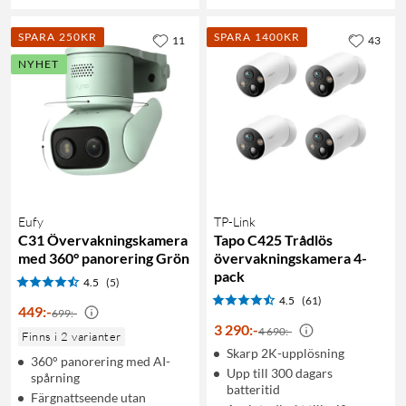
SPARA 250KR
SPARA 1400KR
11
43
NYHET
Eufy
TP-Link
C31 Övervakningskamera
Tapo C425 Trådlös
med 360° panorering Grön
övervakningskamera 4-
pack
4.5
(5)
4.5
(61)
449
:
-
699:-
3 290
:
-
4 690:-
Finns i 2 varianter
Skarp 2K-upplösning
360° panorering med AI-
Upp till 300 dagars
spårning
batteritid
Färgnattseende utan