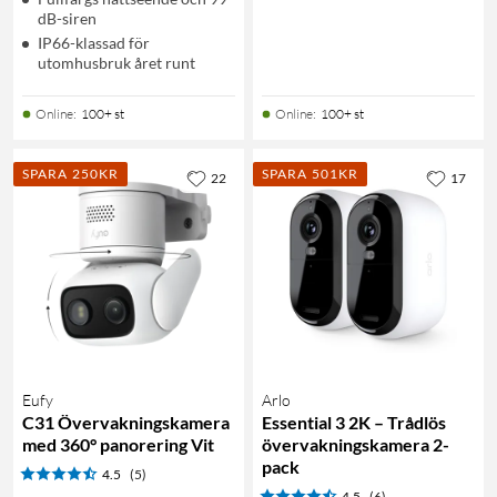
dB-siren
IP66-klassad för
utomhusbruk året runt
Online
:
100+ st
Online
:
100+ st
SPARA 250KR
SPARA 501KR
22
17
Eufy
Arlo
C31 Övervakningskamera
Essential 3 2K – Trådlös
med 360° panorering Vit
övervakningskamera 2-
pack
4.5
(5)
4.5
(6)