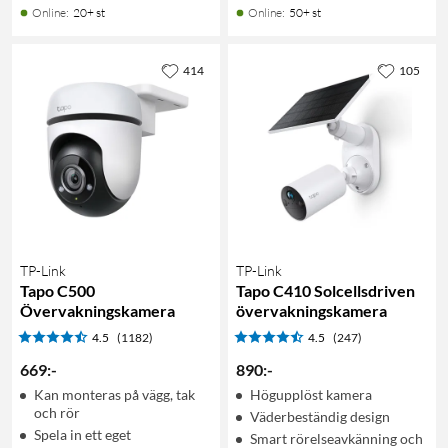
Online
:
20+ st
Online
:
50+ st
414
105
TP-Link
TP-Link
Tapo C500
Tapo C410 Solcellsdriven
Övervakningskamera
övervakningskamera
4.5
(1182)
4.5
(247)
669
:
-
890
:
-
Kan monteras på vägg, tak
Högupplöst kamera
och rör
Väderbeständig design
Spela in ett eget
Smart rörelseavkänning och