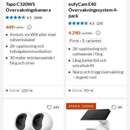
Tapo C320WS
eufyCam E40
Övervakningskamera
Övervakningssystem 4-
pack
4.5
(888)
4.5
(29)
449
:
-
699:-
4 290
:
-
6 990:-
Ansluts via Wifi eller med
nätverkskabel
Finns i 3 varianter
2K-upplösning och
2K-upplösning och
tvåvägskommunikation
nattseende i färg
30 meter mörkerseende i
Lång batteritid och
färg och siren
solcellsdrift
Skarp och trygg övervakning
– dygnet runt
Online
:
100+ st
Online
:
50+ st
SPARA 500KR
245
49