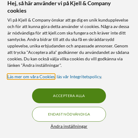
Hej, så här använder vi på Kjell & Company
cookies
Vi på Kjell & Company önskar att ge dig en unik kundupplevelse
och för att kunna göra detta använder vi cookies. Några av dessa
är nödvändiga för att kjell.com ska fungera och kräver inte ditt
samtycke. Andra bidrar till att du ska få en skräddarsydd
upplevelse, unika erbjudanden och anpassade annonser. Genom
Nedis
TP-Link
att trycka "Acceptera alla" godkänner du användandet av sådana
Utomhuskamera med 4G
Tapo C410 Trådlös
cookies. Du kan också välja vilka cookies du vill godkänna via
och solceller
övervakningskamera 4-
länken "Ändra inställningar".
pack
3.5
(30)
Läs mer om våra Cookies
,
läs vår Integritetspolicy
.
4.0
(23)
1 990
:
-
2 890
:
-
Full HD-upplösning
4 högupplösta wifi-kameror
Rörelsesensor, motor och
ACCEPTERA ALLA
siren
180 dagars batteritid per
laddning
Inbyggd solpanel och batteri
Färgmörkerseende upp till 9
ENDAST NÖDVÄNDIGA
meter
Filter
Ändra inställningar
Online
:
50+ st
Online
:
20+ st