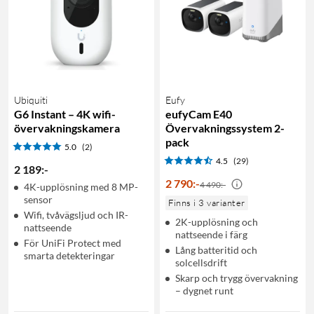
Ubiquiti
Eufy
G6 Instant – 4K wifi-
eufyCam E40
övervakningskamera
Övervakningssystem 2-
pack
5.0
(2)
4.5
(29)
2 189
:
-
2 790
:
-
4 490:-
4K-upplösning med 8 MP-
sensor
Finns i 3 varianter
Wifi, tvåvägsljud och IR-
2K-upplösning och
nattseende
nattseende i färg
För UniFi Protect med
Lång batteritid och
smarta detekteringar
solcellsdrift
Skarp och trygg övervakning
– dygnet runt