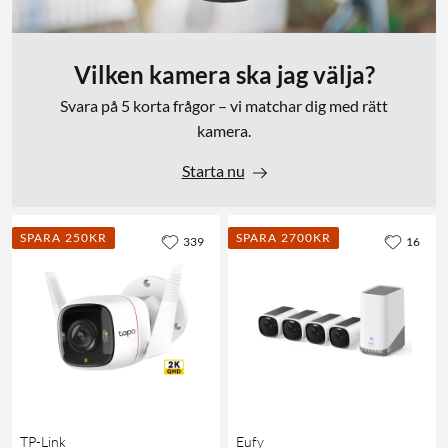
Vilken kamera ska jag välja?
Svara på 5 korta frågor – vi matchar dig med rätt
kamera.
Starta nu
SPARA 250KR
SPARA 2700KR
339
16
TP-Link
Eufy