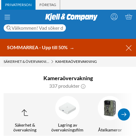
PRIVATPERSON
FÖRETAG
SOMMARREA - Upp till 50%
→
SÄKERHET & ÖVERVAKNING
KAMERAÖVERVAKNING
Kameraövervakning
337 produkter
Säkerhet &
Lagring av
Ö
övervakning
övervakningsfilm
Åtelkameror