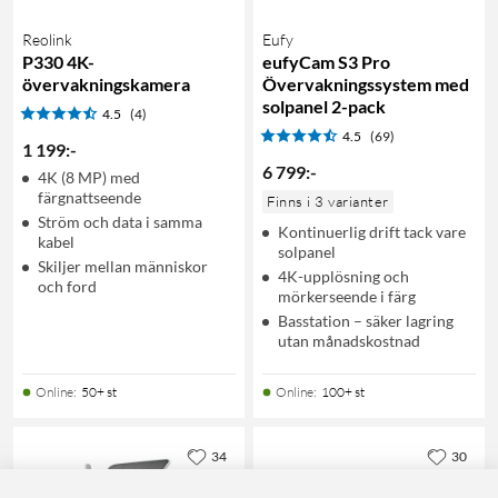
Reolink
Eufy
P330 4K-
eufyCam S3 Pro
övervakningskamera
Övervakningssystem med
solpanel 2-pack
4.5
(4)
4.5
(69)
1 199
:
-
6 799
:
-
4K (8 MP) med
färgnattseende
Finns i 3 varianter
Ström och data i samma
Kontinuerlig drift tack vare
kabel
solpanel
Skiljer mellan människor
4K-upplösning och
och ford
mörkerseende i färg
Basstation – säker lagring
utan månadskostnad
Online
:
50+ st
Online
:
100+ st
34
30