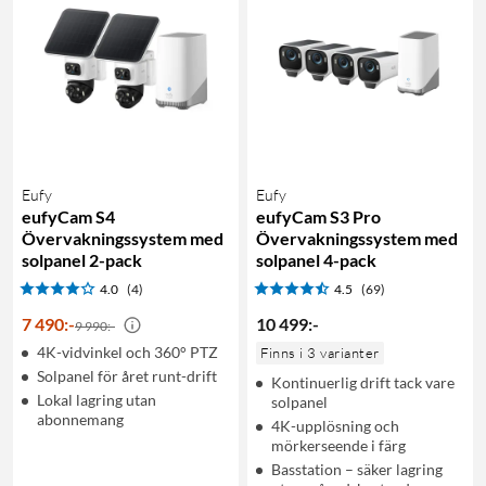
Eufy
Eufy
eufyCam S4
eufyCam S3 Pro
Övervakningssystem med
Övervakningssystem med
solpanel 2-pack
solpanel 4-pack
4.0
(4)
4.5
(69)
7 490
:
-
10 499
:
-
9 990:-
4K-vidvinkel och 360° PTZ
Finns i 3 varianter
Solpanel för året runt-drift
Kontinuerlig drift tack vare
Lokal lagring utan
solpanel
abonnemang
4K-upplösning och
mörkerseende i färg
Basstation – säker lagring