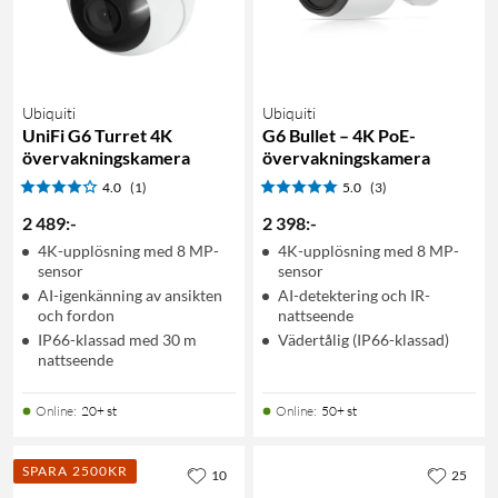
Ubiquiti
Ubiquiti
UniFi G6 Turret 4K
G6 Bullet – 4K PoE-
övervakningskamera
övervakningskamera
4.0
(1)
5.0
(3)
2 489
:
-
2 398
:
-
4K-upplösning med 8 MP-
4K-upplösning med 8 MP-
sensor
sensor
AI-igenkänning av ansikten
AI-detektering och IR-
och fordon
nattseende
IP66-klassad med 30 m
Vädertålig (IP66-klassad)
nattseende
Online
:
20+ st
Online
:
50+ st
SPARA 2500KR
10
25