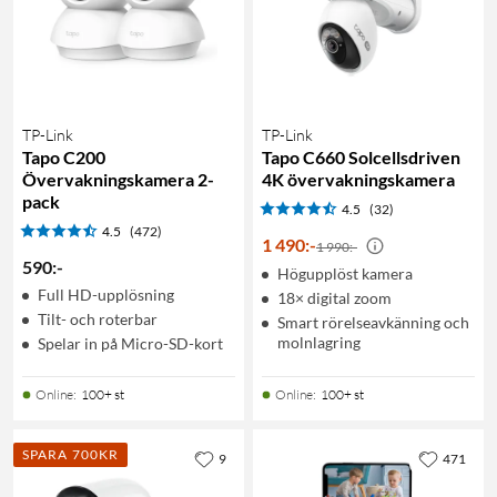
TP-Link
TP-Link
Tapo C200
Tapo C660 Solcellsdriven
Övervakningskamera 2-
4K övervakningskamera
pack
4.5
(32)
4.5
(472)
1 490
:
-
1 990:-
590
:
-
Högupplöst kamera
Full HD-upplösning
18× digital zoom
Tilt- och roterbar
Smart rörelseavkänning och
molnlagring
Spelar in på Micro-SD-kort
Online
:
100+ st
Online
:
100+ st
SPARA 700KR
9
471