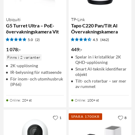
Ubiquiti
TP-Link
G5 Turret Ultra – PoE-
Tapo C220 Pan/Tilt AI
övervakningskamera Vit
Övervakningskamera
5.0
(2)
4.5
(462)
1 078
:
-
449
:
-
Spelar in i kristallklar 2K
Finns i 2 varianter
QHD-upplösning
2K-upplösning
Smart AI-teknik identifierar
IR-belysning för nattseende
objekt
För inom- och utomhusbruk
Tilt- och roterbar – ser mer
(IP66)
av rummet
Online
:
20+ st
Online
:
100+ st
SPARA 1700KR
1
8