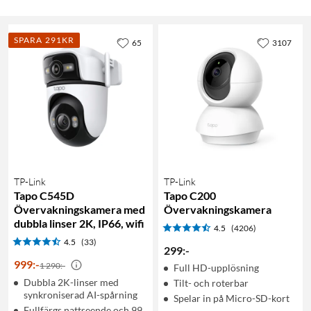
SPARA 291KR
65
3107
TP-Link
TP-Link
Tapo C545D
Tapo C200
Övervakningskamera med
Övervakningskamera
dubbla linser 2K, IP66, wifi
4.5
(4206)
4.5
(33)
299
:
-
999
:
-
1 290:-
Full HD-upplösning
Dubbla 2K-linser med
Tilt- och roterbar
synkroniserad AI-spårning
Spelar in på Micro-SD-kort
Fullfärgs nattseende och 99