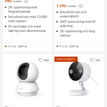
990
:
-
1 690:-
1 290
:
-
1 690:-
2K-upplösning med
färgnattseende
Solcellsdriven och
underhållsfri
Solcellsdriven med 13 000
mAh-batteri
360° panorering med AI-
spårning
AI-varningar och lokal
lagring utan abonnemang
2K-upplösning och färg-
nattsyn
Online
:
100+ st
Online
:
100+ st
20% RABATT
162
111