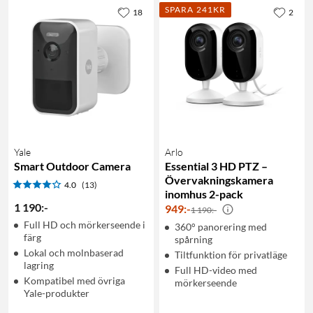
SPARA 241KR
18
2
Yale
Arlo
Smart Outdoor Camera
Essential 3 HD PTZ –
Övervakningskamera
4.0
(13)
inomhus 2-pack
1 190
:
-
949
:
-
1 190:-
Full HD och mörkerseende i
360° panorering med
färg
spårning
Lokal och molnbaserad
Tiltfunktion för privatläge
lagring
Full HD-video med
Kompatibel med övriga
mörkerseende
Yale-produkter