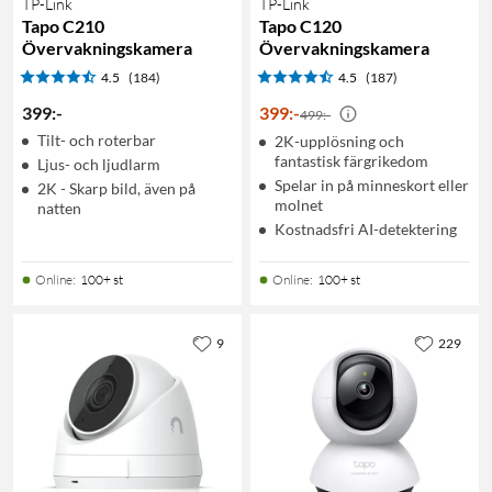
TP-Link
TP-Link
Tapo C210
Tapo C120
Övervakningskamera
Övervakningskamera
4.5
(184)
4.5
(187)
399
:
-
399
:
-
499:-
Tilt- och roterbar
2K-upplösning och
fantastisk färgrikedom
Ljus- och ljudlarm
Spelar in på minneskort eller
2K - Skarp bild, även på
molnet
natten
Kostnadsfri AI-detektering
Online
:
100+ st
Online
:
100+ st
9
229