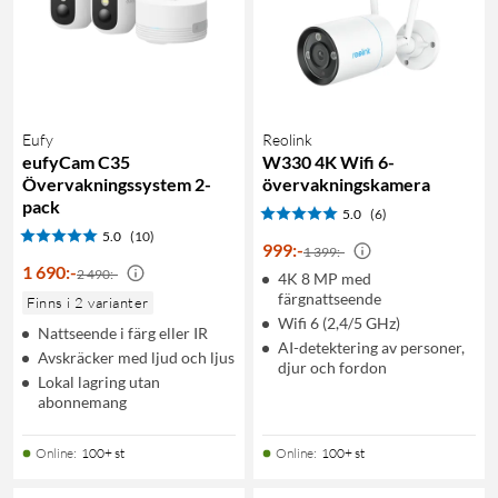
Eufy
Reolink
eufyCam C35
W330 4K Wifi 6-
Övervakningssystem 2-
övervakningskamera
pack
5.0
(6)
5.0
(10)
999
:
-
1 399:-
1 690
:
-
2 490:-
4K 8 MP med
färgnattseende
Finns i 2 varianter
Wifi 6 (2,4/5 GHz)
Nattseende i färg eller IR
AI-detektering av personer,
Avskräcker med ljud och ljus
djur och fordon
Lokal lagring utan
abonnemang
Online
:
100+ st
Online
:
100+ st