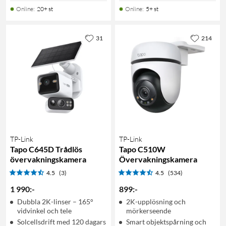
Online
:
20+ st
Online
:
5+ st
31
214
TP-Link
TP-Link
Tapo C645D Trådlös
Tapo C510W
övervakningskamera
Övervakningskamera
4.5
(3)
4.5
(534)
1 990
:
-
899
:
-
Dubbla 2K-linser – 165°
2K-upplösning och
vidvinkel och tele
mörkerseende
Solcellsdrift med 120 dagars
Smart objektspårning och