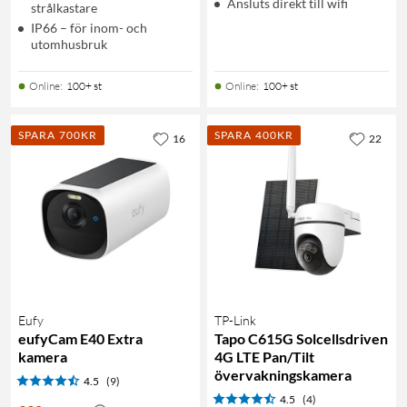
Ansluts direkt till wifi
strålkastare
IP66 – för inom- och
utomhusbruk
Online
:
100+ st
Online
:
100+ st
SPARA 700KR
SPARA 400KR
16
22
Eufy
TP-Link
eufyCam E40 Extra
Tapo C615G Solcellsdriven
kamera
4G LTE Pan/Tilt
övervakningskamera
4.5
(9)
4.5
(4)