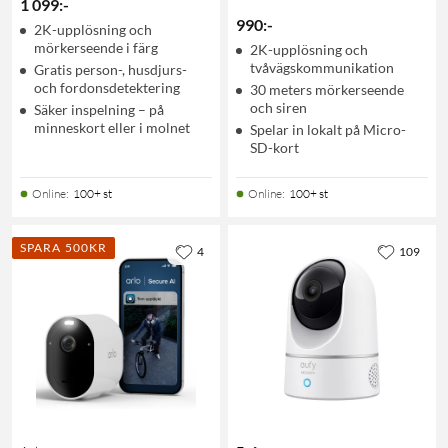
1 099
:
-
990
:
-
2K-upplösning och
mörkerseende i färg
2K-upplösning och
tvåvägskommunikation
Gratis person-, husdjurs-
och fordonsdetektering
30 meters mörkerseende
och siren
Säker inspelning – på
minneskort eller i molnet
Spelar in lokalt på Micro-
SD-kort
Online
:
100+ st
Online
:
100+ st
SPARA 500KR
4
109