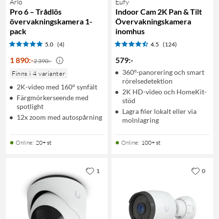
Arlo
Eufy
Pro 6 – Trådlös
Indoor Cam 2K Pan & Tilt
övervakningskamera 1-
Övervakningskamera
pack
inomhus
5.0
(4)
4.5
(124)
1 890
:
-
579
:
-
2 390:-
360°-panorering och smart
Finns i 4 varianter
rörelsedetektion
2K-video med 160° synfält
2K HD-video och HomeKit-
Färgmörkerseende med
stöd
spotlight
Lagra filer lokalt eller via
12x zoom med autospårning
molnlagring
Online
:
20+ st
Online
:
100+ st
1
0