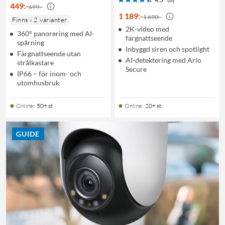
449
:
-
699:-
1 189
:
-
1 690:-
Finns i 2 varianter
2K-video med
360° panorering med AI-
färgnattseende
spårning
Inbyggd siren och spotlight
Färgnattseende utan
AI-detektering med Arlo
strålkastare
Secure
IP66 – för inom- och
utomhusbruk
Online
:
50+ st
Online
:
20+ st
GUIDE