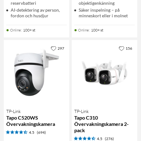
reservbatteri
objektigenkänning
AI-detektering av person,
Säker inspelning – på
fordon och husdjur
minneskort eller i molnet
Online
:
100+ st
Online
:
100+ st
297
156
TP-Link
TP-Link
Tapo C520WS
Tapo C310
Övervakningskamera
Övervakningskamera 2-
pack
4.5
(694)
4.5
(276)