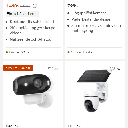
1 490
:
-
799
:
-
2 490:-
Högupplöst kamera
Finns i 2 varianter
Väderbeständig design
Kontinuerlig solcellsdrift
Smart rörelseavkänning och
2K-upplösning ger skarpa
molnlagring
videor
Nattseende och AI-stöd
Online
:
50+ st
Online
:
100+ st
SPARA 500KR
33
76
Reolink
TP-Link