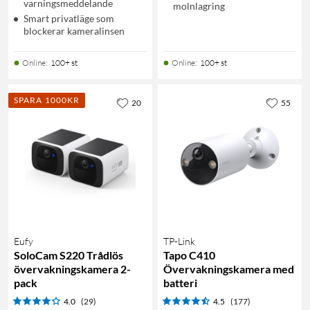
varningsmeddelande
molnlagring
Smart privatläge som
blockerar kameralinsen
Online
:
100+ st
Online
:
100+ st
SPARA 1000KR
20
55
Eufy
TP-Link
SoloCam S220 Trådlös
Tapo C410
övervakningskamera 2-
Övervakningskamera med
pack
batteri
4.0
(29)
4.5
(177)