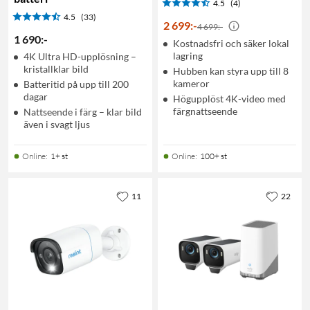
4.5
(4)
4.5
(33)
2 699
:
-
4 699:-
1 690
:
-
Kostnadsfri och säker lokal
lagring
4K Ultra HD-upplösning –
kristallklar bild
Hubben kan styra upp till 8
kameror
Batteritid på upp till 200
dagar
Högupplöst 4K-video med
färgnattseende
Nattseende i färg – klar bild
även i svagt ljus
Online
:
1+ st
Online
:
100+ st
11
22