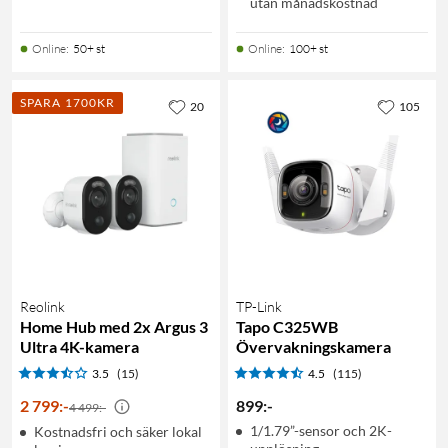
utan månadskostnad
Online
:
50+ st
Online
:
100+ st
SPARA 1700KR
20
105
Reolink
TP-Link
Home Hub med 2x Argus 3
Tapo C325WB
Ultra 4K-kamera
Övervakningskamera
3.5
(15)
4.5
(115)
2 799
:
-
899
:
-
4 499:-
1/1.79”-sensor och 2K-
Kostnadsfri och säker lokal