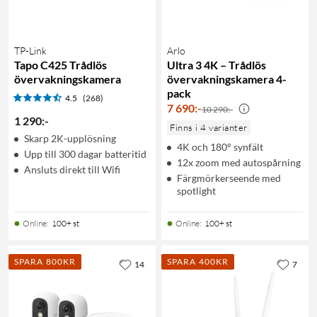
TP-Link
Arlo
Tapo C425 Trådlös
Ultra 3 4K – Trådlös
övervakningskamera
övervakningskamera 4-
pack
4.5
(268)
7 690
:
-
10 290:-
1 290
:
-
Finns i 4 varianter
Skarp 2K-upplösning
4K och 180° synfält
Upp till 300 dagar batteritid
12x zoom med autospårning
Ansluts direkt till Wifi
Färgmörkerseende med
spotlight
Online
:
100+ st
Online
:
100+ st
SPARA 800KR
SPARA 400KR
14
7