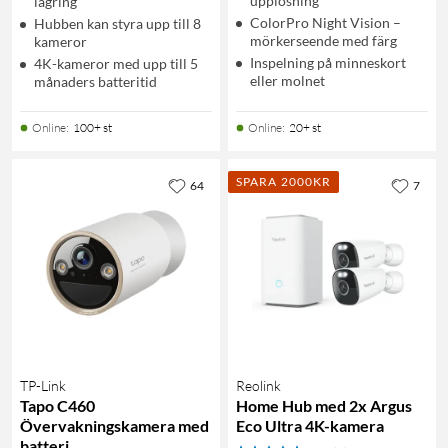
upplösning
lagring
ColorPro Night Vision –
Hubben kan styra upp till 8
mörkerseende med färg
kameror
Inspelning på minneskort
4K-kameror med upp till 5
eller molnet
månaders batteritid
Online
:
100+ st
Online
:
20+ st
SPARA 2000KR
64
7
TP-Link
Reolink
Tapo C460
Home Hub med 2x Argus
Övervakningskamera med
Eco Ultra 4K-kamera
batteri