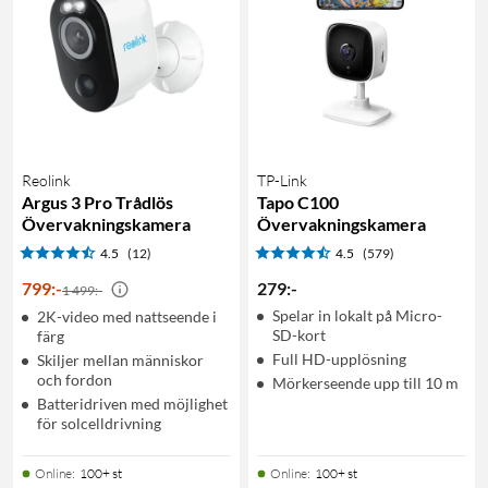
Reolink
TP-Link
Argus 3 Pro Trådlös
Tapo C100
Övervakningskamera
Övervakningskamera
4.5
(12)
4.5
(579)
799
:
-
279
:
-
1 499:-
Spelar in lokalt på Micro-
2K-video med nattseende i
SD-kort
färg
Full HD-upplösning
Skiljer mellan människor
och fordon
Mörkerseende upp till 10 m
Batteridriven med möjlighet
för solcelldrivning
Online
:
100+ st
Online
:
100+ st