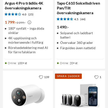
Argus 4 Pro trådlös 4K
Tapo C610 Solcellsdriven
övervakningskamera
Pan/Tilt
övervakningskamera
4.0
(25)
4.5
(44)
1 799
:
-
2 299:-
1 490
:
-
180° synfält – inga döda
vinklar
Solpanel och laddbart
batteri
4K-upplösning och
mörkerseende i fullfärg
Övervakar 360 grader
Rörelsedetektering med AI
Färgvideo även nattetid
för färre falsklarm
Online
:
100+ st
Online
:
20+ st
SPARA 2600KR
139
1