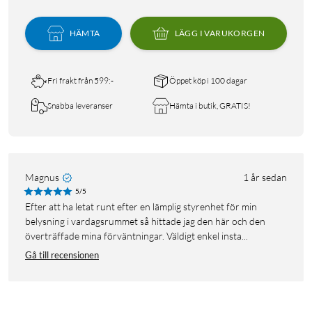
HÄMTA
LÄGG I VARUKORGEN
Fri frakt från 599:-
Öppet köp i 100 dagar
Snabba leveranser
Hämta i butik, GRATIS!
Magnus
1 år sedan
5/5
Efter att ha letat runt efter en lämplig styrenhet för min
belysning i vardagsrummet så hittade jag den här och den
överträffade mina förväntningar. Väldigt enkel insta...
Gå till recensionen