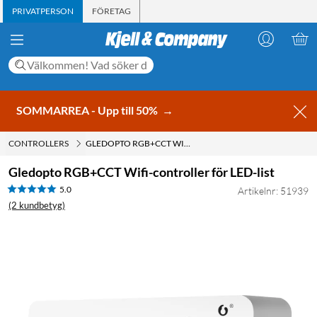
PRIVATPERSON
FÖRETAG
SOMMARREA - Upp till 50%
→
CONTROLLERS
GLEDOPTO RGB+CCT WIFI-CONTROLLER FÖR LED-LIST
Gledopto RGB+CCT Wifi-controller för LED-list
5.0
Artikelnr: 51939
(2 kundbetyg)