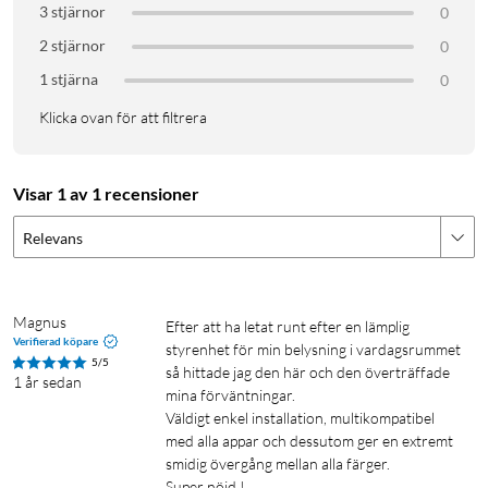
3 stjärnor
0
2 stjärnor
0
1 stjärna
0
Klicka ovan för att filtrera
Visar 1 av 1 recensioner
Relevans
Magnus
Efter att ha letat runt efter en lämplig 
Verifierad köpare
styrenhet för min belysning i vardagsrummet 
5/5
så hittade jag den här och den överträffade 
1 år sedan
mina förväntningar. 

Väldigt enkel installation, multikompatibel 
med alla appar och dessutom ger en extremt 
smidig övergång mellan alla färger.

Super nöjd !