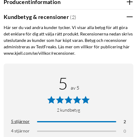
Producentinformation
Kundbetyg & recensioner
(
2
)
Här ser du vad andra kunder tycker. Vi visar alla betyg för att göra
det enklare för dig att välja rätt produkt. Recensionerna nedan skrivs
uteslutande av kunder som har köpt varan. Betyg och recensioner
administreras av TestFreaks. Läs mer om villkor för publicering här
www.kjell.com/se/villkor/recensioner.
5
av 5
2
kundbetyg
5 stjärnor
2
4 stjärnor
0