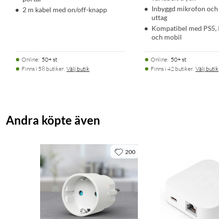
Inbyggd mikrofon och
2 m kabel med on/off-knapp
uttag
Kompatibel med PS5,
och mobil
Online
:
50+ st
Online
:
50+ st
Finns i 58 butiker.
Välj butik
Finns i 42 butiker.
Välj butik
Andra köpte även
200