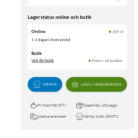
Lagerstatus online och butik
Online
20+ st
1-2 dagars leveranstid
Butik
Välj din butik
Finns i 16 butiker.
HÄMTA
LÄGG I VARUKORGEN
Fri frakt från 599:-
Öppet köp i 100 dagar
Snabba leveranser
Hämta i butik, GRATIS!