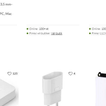
 3,5 mm-
 PC, Mac
Online
:
100+ st
Online
:
100
Finns i 46 butiker.
Välj butik
Finns i 112 
125
4