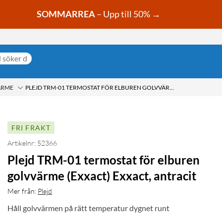
SOMMARREA
– Upp till 50% →
ÄRME
PLEJD TRM-01 TERMOSTAT FÖR ELBUREN GOLVVÄRME (EXXACT) EXXACT, ANTRACIT
FRI FRAKT
Artikelnr: 52366
Plejd TRM-01 termostat för elburen
golvvärme (Exxact) Exxact, antracit
Mer från:
Plejd
Håll golvvärmen på rätt temperatur dygnet runt