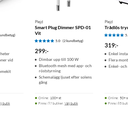
Plejd
Plejd
Smart Plug Dimmer SPD-01
Trådlös tr
Vit
kundbetyg)
5
5.0
(2 kundbetyg)
319
:
-
299
:
-
nheter
Enkel insta
Dimbar upp till 100 W
oner vid
Flera mont
Bluetooth mesh med app- och
Enkel- och
röststyrning
omekit
Schemalägg ljuset efter solens
gång
Online
:
100+ st
Online
:
50+ s
lj butik
Finns i 97 butiker.
Välj butik
Finns i 85 buti