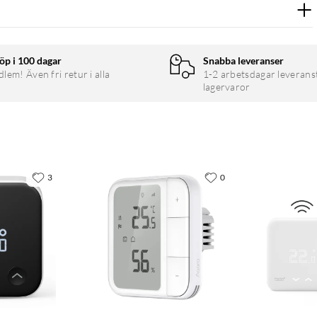
ställer in önskad temperatur och ser aktuellt värmeläge.
imera energiförbrukningen.
öp i 100 dagar
Snabba leveranser
em! Även fri retur i alla
1-2 arbetsdagar leverans
lagervaror
mostaten temperaturen där det behövs. Du kan även använda en
aturen när du sover eller är hemifrån. Med semesterläge (kräver
3
0
gre bortavaro. Termostaten kommunicerar med andra Plejd-
n Alexa, Apple HomeKit och Google Home.