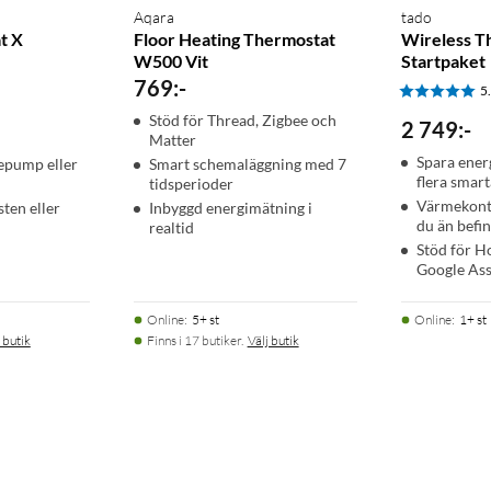
Aqara
tado
t X
Floor Heating Thermostat
Wireless T
W500 Vit
Startpaket
769
:
-
5
Stöd för Thread, Zigbee och
2 749
:
-
Matter
Spara ener
mepump eller
Smart schemaläggning med 7
flera smar
tidsperioder
Värmekontr
sten eller
Inbyggd energimätning i
du än befi
realtid
Stöd för H
Google Ass
Online
:
5+ st
Online
:
1+ st
 butik
Finns i 17 butiker.
Välj butik