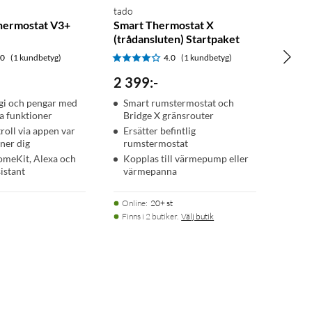
tado
hermostat V3+
Smart Thermostat X
(trådansluten) Startpaket
.0
(1 kundbetyg)
4.0
(1 kundbetyg)
2 399
:
-
gi och pengar med
Smart rumstermostat och
ta funktioner
Bridge X gränsrouter
oll via appen var
Ersätter befintlig
nner dig
rumstermostat
omeKit, Alexa och
Kopplas till värmepump eller
istant
värmepanna
Online
:
20+ st
Finns i 2 butiker.
Välj butik