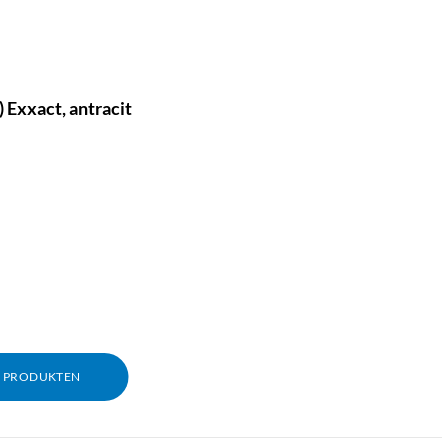
 Exxact, antracit
er
M PRODUKTEN