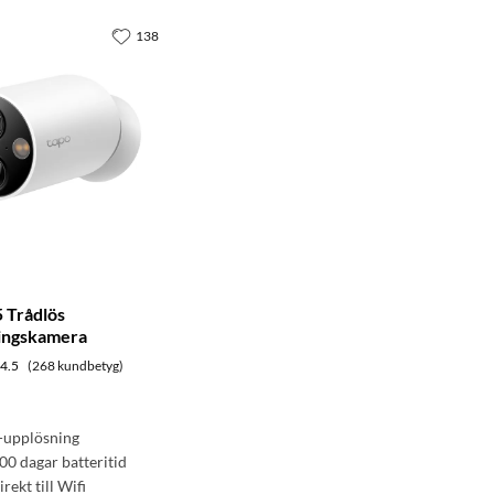
138
 Trådlös
ingskamera
4.5
(268 kundbetyg)
-upplösning
300 dagar batteritid
rekt till Wifi