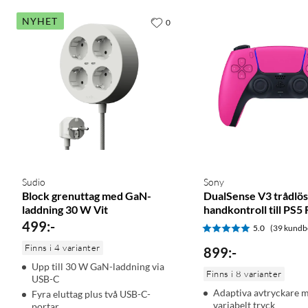
NYHET
0
Sudio
Sony
Block grenuttag med GaN-
DualSense V3 trådlös
laddning 30 W Vit
handkontroll till PS5
499
:
-
5.0
(39 kundb
Finns i 4 varianter
899
:
-
Upp till 30 W GaN-laddning via
Finns i 8 varianter
USB-C
Adaptiva avtryckare 
Fyra eluttag plus två USB-C-
variabelt tryck
portar