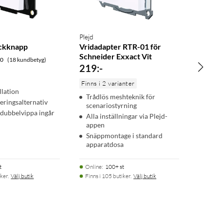
Plejd
yckknapp
Vridadapter RTR-01 för
Schneider Exxact Vit
.0
(18 kundbetyg)
219
:
-
Finns i 2 varianter
llation
Trådlös meshteknik för
eringsalternativ
scenariostyrning
 dubbelvippa ingår
Alla inställningar via Plejd-
appen
Snäppmontage i standard
apparatdosa
t
Online
:
100+ st
ker.
Välj butik
Finns i 105 butiker.
Välj butik