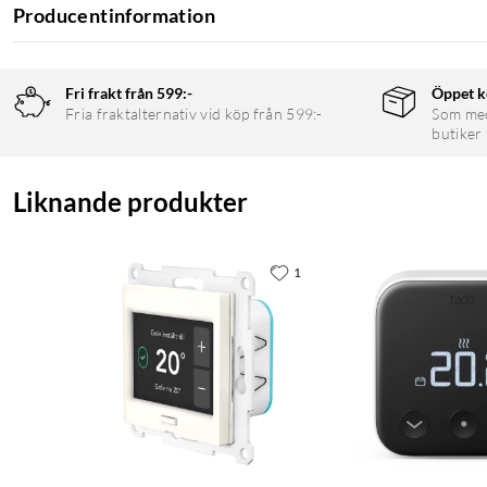
Producentinformation
TRM-01 har en färgskärm med 320×240 upplösning där du enkelt 
Termostaten kan även användas som PWM-regulator för att opt
Fri frakt från 599:-
Öppet k
Dubbla givare för precis mätning
Fria fraktalternativ vid köp från 599:-
Som medl
butiker
Med inbyggd rumsgivare och medföljande golvgivare mäter ter
befintlig golvgivare om en redan finns installerad.
Liknande produkter
Smart styrning och automatisering
Ställ in dag- och nattsänkning för att automatiskt sänka temper
1
Plejd Gateway GWY-01) justeras värmen automatiskt under län
produkter via Bluetooth mesh-teknik och kan styras via Amazo
Specifikationer
Nätspänning: 230 V (AC), 50 Hz
Last: 16 A, 2P
Termostatområde: 5–40 °C