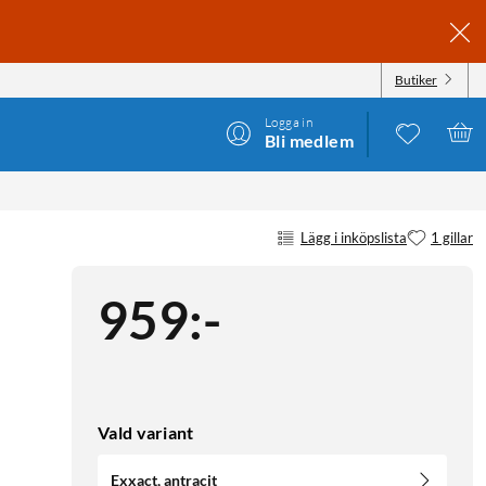
Butiker
Logga in
Bli medlem
Lägg i inköpslista
1 gillar
959
:
-
Vald variant
Exxact, antracit