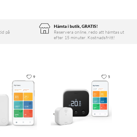
Hämta i butik, GRATIS!
tid på
Reservera online, redo att hämtas ut
efter 15 minuter. Kostnadsfritt!
9
5