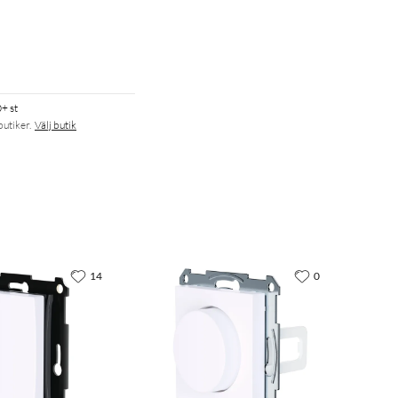
+ st
butiker.
Välj butik
14
0