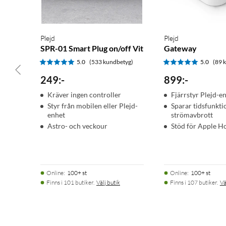
Plejd
Plejd
SPR-01 Smart Plug on/off Vit
Gateway
5.0
(533 kundbetyg)
5.0
(89 
249
:
-
899
:
-
Kräver ingen controller
Fjärrstyr Plejd-e
Styr från mobilen eller Plejd-
Sparar tidsfunkti
enhet
strömavbrott
Astro- och veckour
Stöd för Apple H
Online
:
100+ st
Online
:
100+ st
Finns i 101 butiker.
Välj butik
Finns i 107 butiker.
Vä