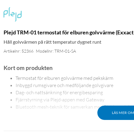
Plejd TRM-01 termostat för elburen golvvärme (Exxact)
Håll golvvärmen på rätt temperatur dygnet runt
Artikelnr: 52366
Modellnr: TRM-01-SA
Kort om produkten
Termostat för elburen golvvärme med pekskärm
Inbyggd rumsgivare och medföljande golvgivare
Dag- och nattsänkning för energibesparing
Fjärrstyrning via Plejd-appen med Gateway
Bluetooth mesh-teknik för samverkan med Plejd-produkt
LÄS MER O
Pekskärm för enkel styrning