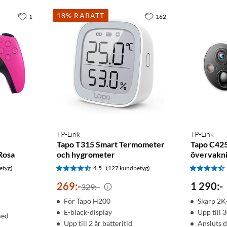
18% RABATT
1
162
TP-Link
TP-Link
Tapo T315 Smart Termometer
Tapo C425
 Rosa
och hygrometer
övervakn
etyg)
4.5
(127 kundbetyg)
269
:
-
1 290
:
-
329:-
För Tapo H200
Skarp 2K
E-bläck-display
Upp till 
med
Upp till 2 år batteritid
Ansluts di