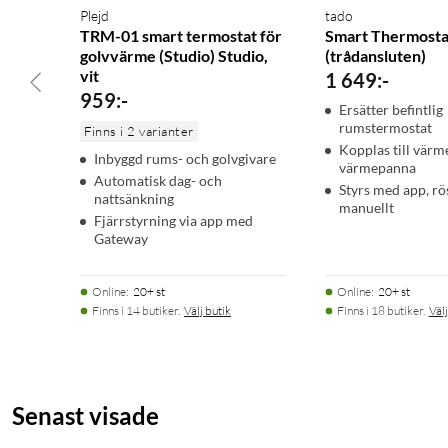
IP-klass: IP20
Plejd
tado
Display: 320×240 LCD
TRM-01 smart termostat för
Smart Thermosta
Standbyeffekt: 0,3 W
golvvärme (Studio) Studio,
(trådansluten)
vit
Mått: 46×46×23 mm
1 649
:
-
959
:
-
Vikt: 0,45 kg
Ersätter befintlig
Trådlöst: Bluetooth 2,4 GHz
rumstermostat
Finns i 2 varianter
Räckvidd: ca 10 m inomhus
Kopplas till vär
Inbyggd rums- och golvgivare
värmepanna
Batteri gångreserv: 1×CR1616, 10 år
Automatisk dag- och
Styrs med app, rö
Omgivningstemperatur: -10 till +35 °C
nattsänkning
manuellt
Fjärrstyrning via app med
Gateway
I förpackningen
1 × Termostat TRM-01
Online
:
20+ st
Online
:
20+ st
1 × Golvgivare
Finns i 14 butiker.
Välj butik
Finns i 18 butiker.
Välj
Senast visade