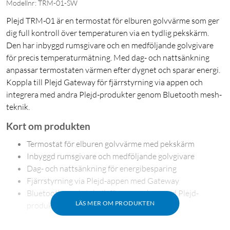
Modellnr: TRM-01-SW
Plejd TRM-01 är en termostat för elburen golvvärme som ger
dig full kontroll över temperaturen via en tydlig pekskärm.
Den har inbyggd rumsgivare och en medföljande golvgivare
för precis temperaturmätning. Med dag- och nattsänkning
anpassar termostaten värmen efter dygnet och sparar energi.
Koppla till Plejd Gateway för fjärrstyrning via appen och
integrera med andra Plejd-produkter genom Bluetooth mesh-
teknik.
Kort om produkten
Termostat för elburen golvvärme med pekskärm
Inbyggd rumsgivare och medföljande golvgivare
Dag- och nattsänkning för energibesparing
Fjärrstyrning via Plejd-appen med Gateway
Bluetooth mesh-teknik för samverkan med Plejd-
LÄS MER OM PRODUKTEN
produkter