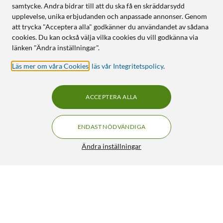
samtycke. Andra bidrar till att du ska få en skräddarsydd
upplevelse, unika erbjudanden och anpassade annonser. Genom
att trycka "Acceptera alla" godkänner du användandet av sådana
cookies. Du kan också välja vilka cookies du vill godkänna via
länken "Ändra inställningar".
Läs mer om våra Cookies
,
läs vår Integritetspolicy
.
ACCEPTERA ALLA
ENDAST NÖDVÄNDIGA
Ändra inställningar
Plejd TRM-01 termostat för elburen golvvärme
FRI FRAKT
(Exxact) Exxact, vit
959:-
HÄMTA
LÄGG I VARUKORGEN