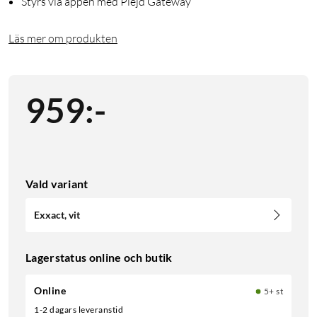
Styrs via appen med Plejd Gateway
Läs mer om produkten
959
:
-
Vald variant
Exxact, vit
Lagerstatus online och butik
Online
5+ st
1-2 dagars leveranstid