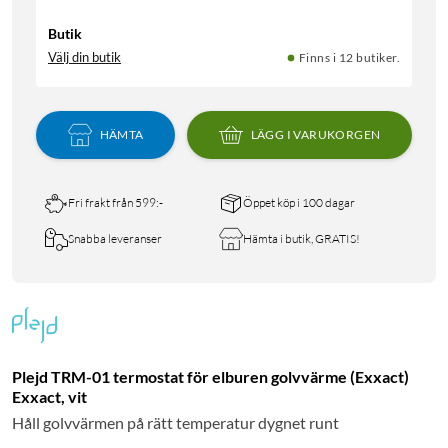
Butik
Välj din butik
Finns i 12 butiker.
HÄMTA
LÄGG I VARUKORGEN
Fri frakt från 599:-
Öppet köp i 100 dagar
Snabba leveranser
Hämta i butik, GRATIS!
Plejd TRM-01 termostat för elburen golvvärme (Exxact)
Exxact, vit
Håll golvvärmen på rätt temperatur dygnet runt