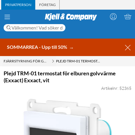
PRIVATPERSON
FÖRETAG
SOMMARREA - Upp till 50%
→
FJÄRRSTYRNING FÖR GOLVVÄRME
PLEJD TRM-01 TERMOSTAT FÖR ELBUREN GOLVVÄRME (EXXACT) EXXACT, VIT
Plejd TRM-01 termostat för elburen golvvärme
(Exxact) Exxact, vit
Artikelnr: 52365