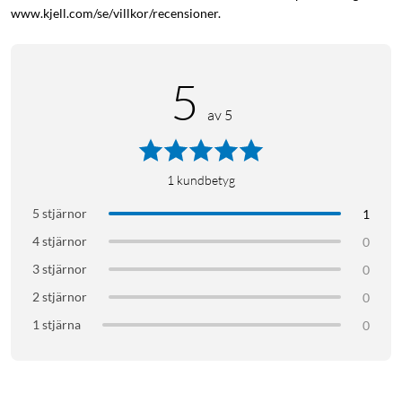
www.kjell.com/se/villkor/recensioner.
5
av 5
1
kundbetyg
5 stjärnor
1
4 stjärnor
0
3 stjärnor
0
2 stjärnor
0
1 stjärna
0