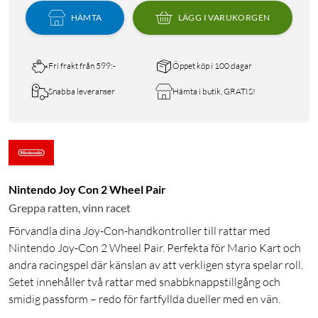
HÄMTA
LÄGG I VARUKORGEN
Fri frakt från 599:-
Öppet köp i 100 dagar
Snabba leveranser
Hämta i butik, GRATIS!
Nintendo Joy Con 2 Wheel Pair
Greppa ratten, vinn racet
Förvandla dina Joy-Con-handkontroller till rattar med
Nintendo Joy-Con 2 Wheel Pair. Perfekta för Mario Kart och
andra racingspel där känslan av att verkligen styra spelar roll.
Setet innehåller två rattar med snabbknappstillgång och
smidig passform – redo för fartfyllda dueller med en vän.