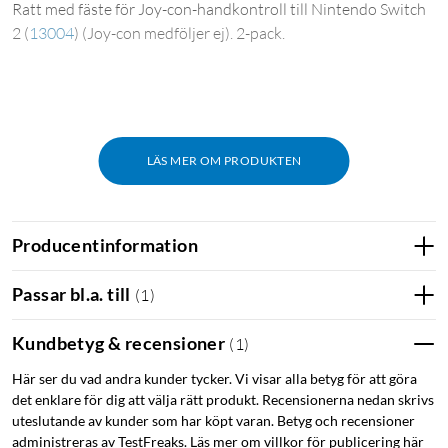
Ratt med fäste för Joy-con-handkontroll till Nintendo Switch
2
(
13004
)
(Joy-con medföljer ej). 2-pack.
LÄS MER OM PRODUKTEN
Producentinformation
Passar bl.a. till
(
1
)
Kundbetyg & recensioner
(
1
)
Här ser du vad andra kunder tycker. Vi visar alla betyg för att göra
det enklare för dig att välja rätt produkt. Recensionerna nedan skrivs
uteslutande av kunder som har köpt varan. Betyg och recensioner
administreras av TestFreaks. Läs mer om villkor för publicering här