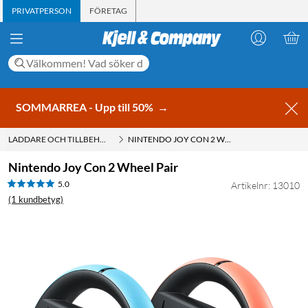
PRIVATPERSON
FÖRETAG
SOMMARREA - Upp till 50%
→
LADDARE OCH TILLBEHÖR FÖR HANDKONTROLLER
NINTENDO JOY CON 2 WHEEL PAIR
Nintendo Joy Con 2 Wheel Pair
5.0
Artikelnr: 13010
(1 kundbetyg)