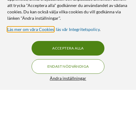
att trycka "Acceptera alla" godkänner du användandet av sådana
cookies. Du kan också välja vilka cookies du vill godkänna via
länken "Ändra inställningar".
Läs mer om våra Cookies
,
läs vår Integritetspolicy
.
ACCEPTERA ALLA
ENDAST NÖDVÄNDIGA
Ändra inställningar
Nintendo Joy Con 2 Wheel Pair
249:-
5/5
HÄMTA
LÄGG I VARUKORGEN