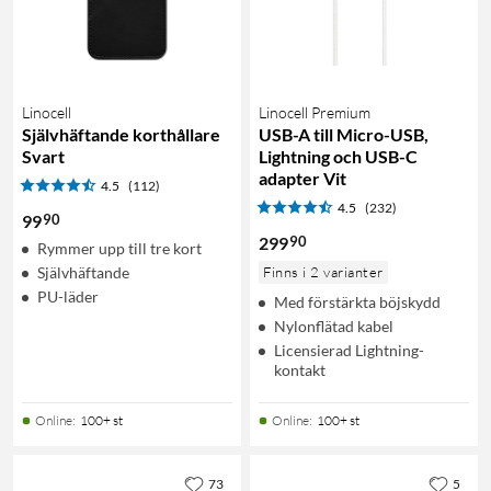
Linocell
Linocell Premium
Självhäftande korthållare
USB-A till Micro-USB,
Svart
Lightning och USB-C
adapter Vit
4.5
(112)
4.5
(232)
90
99
90
299
Rymmer upp till tre kort
Självhäftande
Finns i 2 varianter
PU-läder
Med förstärkta böjskydd
Nylonflätad kabel
Licensierad Lightning-
kontakt
Online
:
100+ st
Online
:
100+ st
73
5