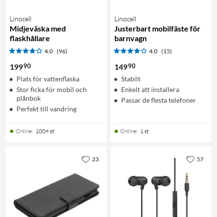
Linocell
Linocell
Midjeväska med
Justerbart mobilfäste för
flaskhållare
barnvagn
4.0
(96)
4.0
(15)
90
90
199
149
Plats för vattenflaska
Stabilt
Stor ficka för mobil och
Enkelt att installera
plånbok
Passar de flesta telefoner
Perfekt till vandring
Online
:
100+ st
Online
:
1 st
23
57