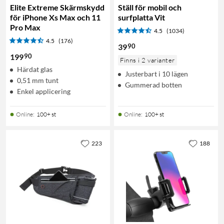
Elite Extreme Skärmskydd
Ställ för mobil och
för iPhone Xs Max och 11
surfplatta Vit
Pro Max
4.5
(1034)
4.5
(176)
90
39
90
199
Finns i 2 varianter
Härdat glas
Justerbart i 10 lägen
0,51 mm tunt
Gummerad botten
Enkel applicering
Online
:
100+ st
Online
:
100+ st
223
188