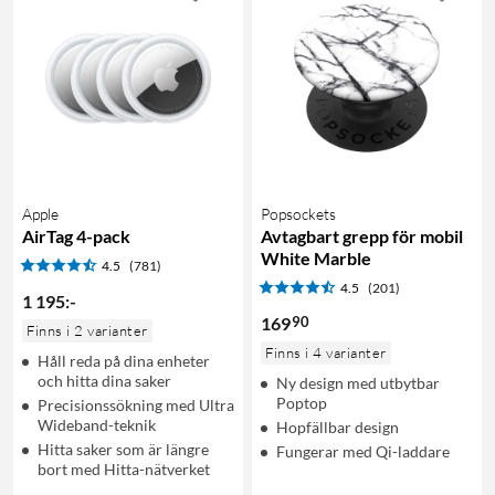
Apple
Popsockets
AirTag 4-pack
Avtagbart grepp för mobil
White Marble
4.5
(781)
4.5
(201)
1 195
:
-
90
169
Finns i 2 varianter
Finns i 4 varianter
Håll reda på dina enheter
och hitta dina saker
Ny design med utbytbar
Poptop
Precisionssökning med Ultra
Wideband-teknik
Hopfällbar design
Hitta saker som är längre
Fungerar med Qi-laddare
bort med Hitta-nätverket