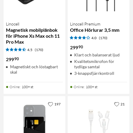
Linocell
Linocell Premium
Magnetisk mobilplånbok
Office Hörlurar 3,5 mm
för iPhone Xs Max och 11
4.0
(170)
Pro Max
90
299
4.5
(170)
Klart och balanserat ljud
90
299
Kvalitetsmikrofon för
Magnetiskt och löstagbart
tydliga samtal
skal
3-knappsfjärrkontroll
Online
:
100+ st
Online
:
100+ st
197
21