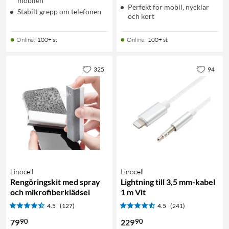
mobilen
Perfekt för mobil, nycklar
Stabilt grepp om telefonen
och kort
Online
:
100+ st
Online
:
100+ st
325
94
Linocell
Linocell
Rengöringskit med spray
Lightning till 3,5 mm-kabel
och mikrofiberklädsel
1 m Vit
4.5
(127)
4.5
(241)
90
90
79
229