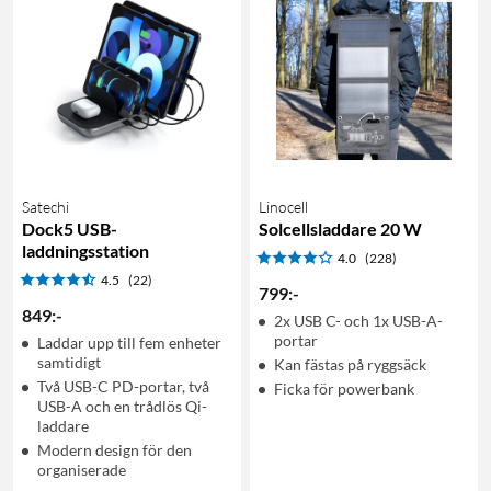
Satechi
Linocell
Dock5 USB-
Solcellsladdare 20 W
laddningsstation
4.0
(228)
4.5
(22)
799
:
-
849
:
-
2x USB C- och 1x USB-A-
portar
Laddar upp till fem enheter
samtidigt
Kan fästas på ryggsäck
Två USB-C PD-portar, två
Ficka för powerbank
USB-A och en trådlös Qi-
laddare
Modern design för den
organiserade