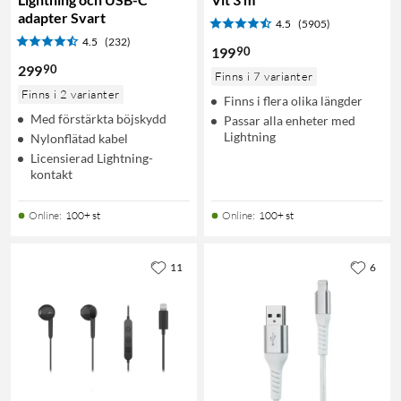
adapter Svart
4.5
(5905)
4.5
(232)
90
199
90
299
Finns i 7 varianter
Finns i 2 varianter
Finns i flera olika längder
Med förstärkta böjskydd
Passar alla enheter med
Lightning
Nylonflätad kabel
Licensierad Lightning-
kontakt
Online
:
100+ st
Online
:
100+ st
11
6