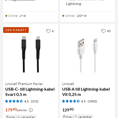
Lightning
Online
:
1+ st
Online
:
100+ st
28% RABATT
6
45
Linocell Premium Kevlar
Linocell
USB-C- till Lightning-kabel
USB-A till Lightning-kabel
Svart 0,5 m
Vit 0,25 m
4.5
(372)
4.5
(5905)
90
90
179
129
249:90
Finns i 7 varianter
Finns i 6 varianter