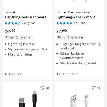
Linocell
Linocell Premium Kevlar
Lightning-hörlurar Svart
Lightning-kabel 2 m Vit
4.0
(1462)
4.5
(605)
90
90
269
299
Finns i 2 varianter
Finns i 2 varianter
Lightning-kontakt
10 gånger tåligare än vanlig
laddkabel
Styr samtal, volym och Siri
Kärna i kevlar och
Magnetfunktion
nylonflätat yttre
Med förstärkta böjskydd
Online
:
1 st
Online
:
100+ st
90
41