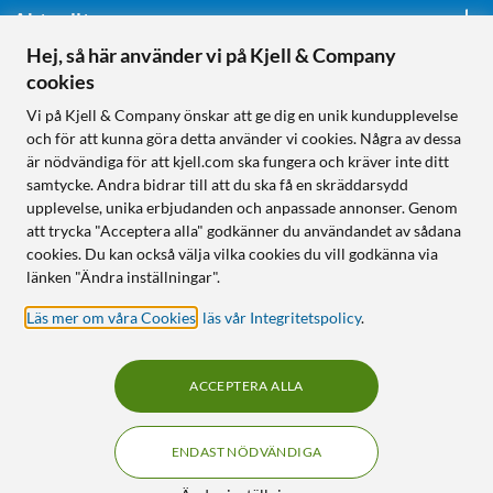
Aktuellt
Hej, så här använder vi på Kjell & Company
cookies
Följ oss
Vi på Kjell & Company önskar att ge dig en unik kundupplevelse
och för att kunna göra detta använder vi cookies. Några av dessa
är nödvändiga för att kjell.com ska fungera och kräver inte ditt
samtycke. Andra bidrar till att du ska få en skräddarsydd
Handla från:
upplevelse, unika erbjudanden och anpassade annonser. Genom
att trycka "Acceptera alla" godkänner du användandet av sådana
Sverige
cookies. Du kan också välja vilka cookies du vill godkänna via
Norge
länken "Ändra inställningar".
Läs mer om våra Cookies
,
läs vår Integritetspolicy
.
ACCEPTERA ALLA
ENDAST NÖDVÄNDIGA
KUNSKAP OCH TILLBEHÖR TILL
HEMELEKTRONIK
Filter