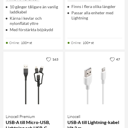
Finns i flera olika längder
10 gånger tåligare än vanlig
laddkabel
Passar alla enheter med
Lightning
Kärna i kevlar och
nylonflätat yttre
Med förstärkta böjskydd
Online
:
100+ st
Online
:
100+ st
163
47
Linocell Premium
Linocell
USB-A till Micro-USB,
USB-A till Lightning-kabel
Lightning och USB-C
Vit 3 m