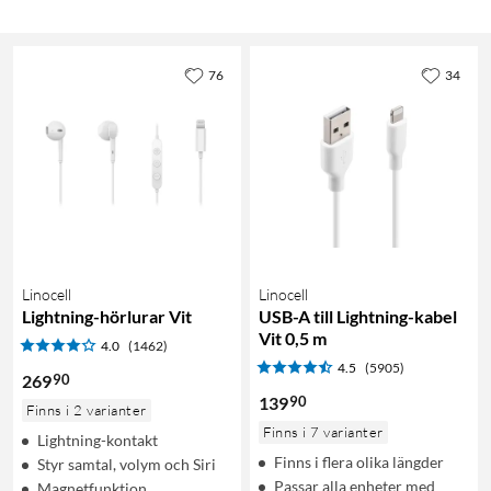
76
34
Linocell
Linocell
Lightning-hörlurar Vit
USB-A till Lightning-kabel
Vit 0,5 m
4.0
(1462)
4.5
(5905)
90
269
90
139
Finns i 2 varianter
Finns i 7 varianter
Lightning-kontakt
Finns i flera olika längder
Styr samtal, volym och Siri
Passar alla enheter med
Magnetfunktion