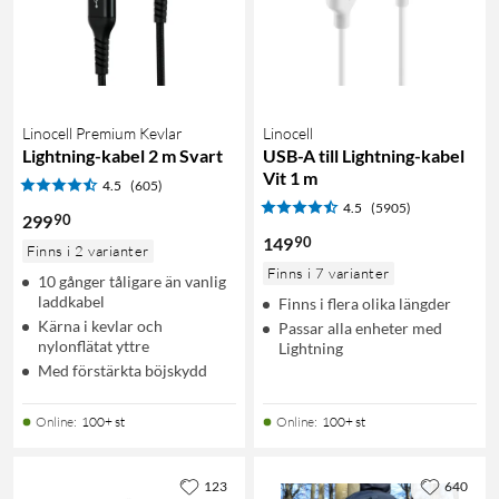
Linocell Premium Kevlar
Linocell
Lightning-kabel 2 m Svart
USB-A till Lightning-kabel
Vit 1 m
4.5
(605)
4.5
(5905)
90
299
90
149
Finns i 2 varianter
Finns i 7 varianter
10 gånger tåligare än vanlig
laddkabel
Finns i flera olika längder
Kärna i kevlar och
Passar alla enheter med
nylonflätat yttre
Lightning
Med förstärkta böjskydd
Online
:
100+ st
Online
:
100+ st
123
640