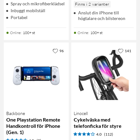
Spray och mikrofiberklädsel
Finns i 2 varianter
Inbyggt mobilställ
Anslut din iPhone till
Portabel
högtalare och bilstereon
Online
:
100+ st
Online
:
100+ st
96
141
Backbone
Linocell
One Playstation Remote
Cykelväska med
Handkontroll för iPhone
telefonficka för styre
(Gen. 1)
4.0
(112)