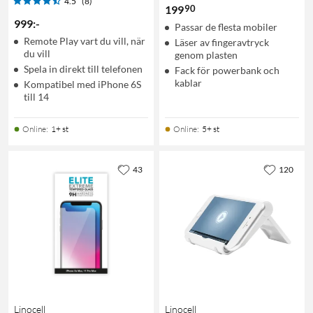
4.5
(8)
90
199
999
:
-
Passar de flesta mobiler
Remote Play vart du vill, när
Läser av fingeravtryck
du vill
genom plasten
Spela in direkt till telefonen
Fack för powerbank och
kablar
Kompatibel med iPhone 6S
till 14
Online
:
1+ st
Online
:
5+ st
43
120
Linocell
Linocell