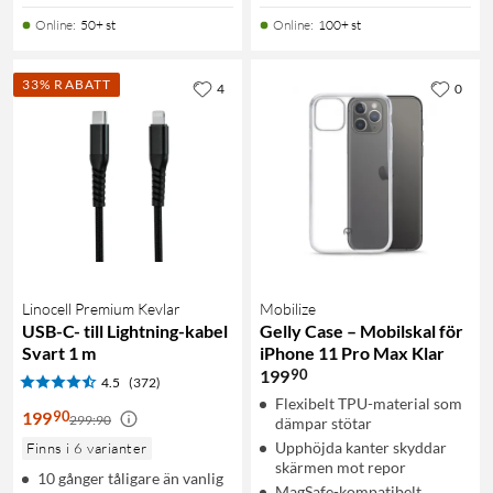
Online
:
50+ st
Online
:
100+ st
33% RABATT
4
0
Linocell Premium Kevlar
Mobilize
USB-C- till Lightning-kabel
Gelly Case – Mobilskal för
Svart 1 m
iPhone 11 Pro Max Klar
90
199
4.5
(372)
Flexibelt TPU-material som
90
199
299:90
dämpar stötar
Upphöjda kanter skyddar
Finns i 6 varianter
skärmen mot repor
10 gånger tåligare än vanlig
MagSafe-kompatibelt