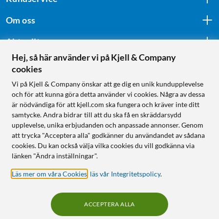
Om oss
Aktuellt
Hej, så här använder vi på Kjell & Company
cookies
Följ oss
Vi på Kjell & Company önskar att ge dig en unik kundupplevelse
och för att kunna göra detta använder vi cookies. Några av dessa
är nödvändiga för att kjell.com ska fungera och kräver inte ditt
samtycke. Andra bidrar till att du ska få en skräddarsydd
Handla från:
upplevelse, unika erbjudanden och anpassade annonser. Genom
att trycka "Acceptera alla" godkänner du användandet av sådana
Sverige
cookies. Du kan också välja vilka cookies du vill godkänna via
Norge
länken "Ändra inställningar".
Läs mer om våra Cookies
,
läs vår Integritetspolicy
.
ACCEPTERA ALLA