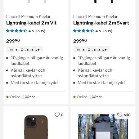
Linocell Premium Kevlar
Linocell Premium Kevlar
Lightning-kabel 2 m Vit
Lightning-kabel 2 m Svart
4.5
(605)
4.5
(605)
90
90
299
299
Finns i 2 varianter
Finns i 2 varianter
10 gånger tåligare än vanlig
10 gånger tåligare än vanlig
laddkabel
laddkabel
Kärna i kevlar och
Kärna i kevlar och
nylonflätat yttre
nylonflätat yttre
Med förstärkta böjskydd
Med förstärkta böjskydd
Online
:
100+ st
Online
:
100+ st
0
640