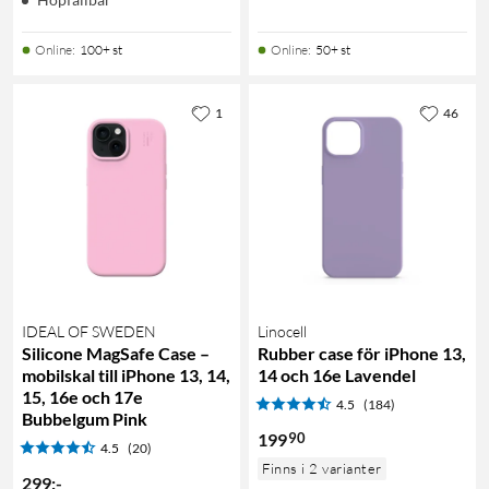
Online
:
100+ st
Online
:
50+ st
1
46
IDEAL OF SWEDEN
Linocell
Silicone MagSafe Case –
Rubber case för iPhone 13,
mobilskal till iPhone 13, 14,
14 och 16e Lavendel
15, 16e och 17e
4.5
(184)
Bubbelgum Pink
90
199
4.5
(20)
Finns i 2 varianter
299
:
-