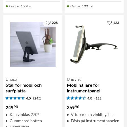
Online
:
100+ st
Online
:
100+ st
228
123
Linocell
Unisynk
Ställ för mobil och
Mobilhållare för
surfplatta
instrumentpanel
4.5
(245)
4.0
(122)
90
90
249
369
Kan vinklas 270°
Vridbar och vinklingsbar
Gummerad botten
Fästs på instrumentpanelen
Hopfällbar