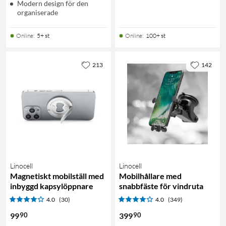
Modern design för den
organiserade
Online
:
5+ st
Online
:
100+ st
213
142
Linocell
Linocell
Magnetiskt mobilställ med
Mobilhållare med
inbyggd kapsylöppnare
snabbfäste för vindruta
4.0
(30)
4.0
(349)
90
90
99
399