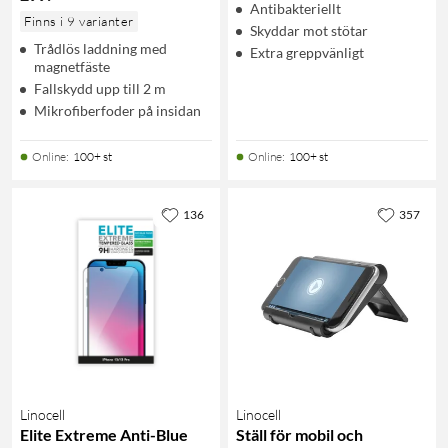
Antibakteriellt
Finns i 9 varianter
Skyddar mot stötar
Trådlös laddning med
Extra greppvänligt
magnetfäste
Fallskydd upp till 2 m
Mikrofiberfoder på insidan
Online
:
100+ st
Online
:
100+ st
136
357
Linocell
Linocell
Elite Extreme Anti-Blue
Ställ för mobil och