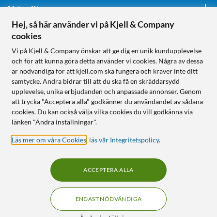
Aktuellt
Hej, så här använder vi på Kjell & Company
cookies
Följ oss
Vi på Kjell & Company önskar att ge dig en unik kundupplevelse
och för att kunna göra detta använder vi cookies. Några av dessa
är nödvändiga för att kjell.com ska fungera och kräver inte ditt
samtycke. Andra bidrar till att du ska få en skräddarsydd
Handla från:
upplevelse, unika erbjudanden och anpassade annonser. Genom
att trycka "Acceptera alla" godkänner du användandet av sådana
Sverige
cookies. Du kan också välja vilka cookies du vill godkänna via
Norge
länken "Ändra inställningar".
Läs mer om våra Cookies
,
läs vår Integritetspolicy
.
ACCEPTERA ALLA
ENDAST NÖDVÄNDIGA
KUNSKAP OCH TILLBEHÖR TILL
HEMELEKTRONIK
Filter