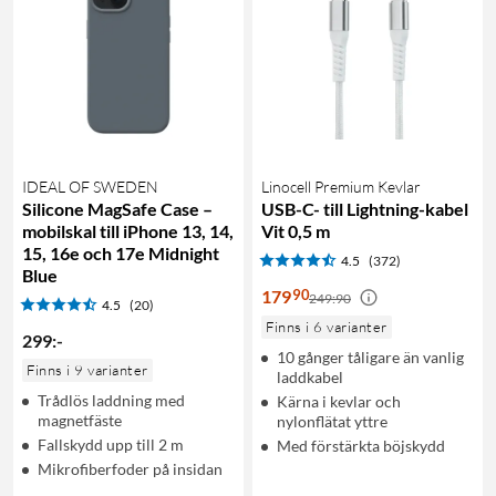
IDEAL OF SWEDEN
Linocell Premium Kevlar
Silicone MagSafe Case –
USB-C- till Lightning-kabel
mobilskal till iPhone 13, 14,
Vit 0,5 m
15, 16e och 17e Midnight
4.5
(372)
Blue
90
179
249:90
4.5
(20)
Finns i 6 varianter
299
:
-
10 gånger tåligare än vanlig
Finns i 9 varianter
laddkabel
Trådlös laddning med
Kärna i kevlar och
magnetfäste
nylonflätat yttre
Fallskydd upp till 2 m
Med förstärkta böjskydd
Mikrofiberfoder på insidan