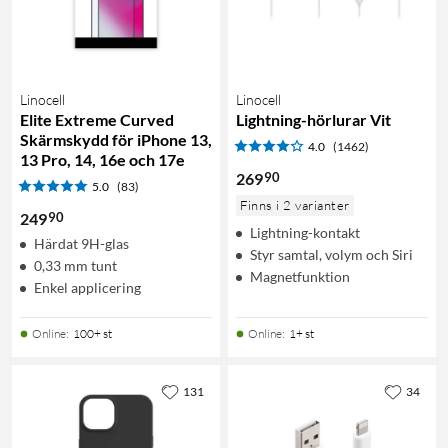
Linocell
Linocell
Elite Extreme Curved
Lightning-hörlurar Vit
Skärmskydd för iPhone 13,
4.0
(1462)
13 Pro, 14, 16e och 17e
90
269
5.0
(83)
Finns i 2 varianter
90
249
Lightning-kontakt
Härdat 9H-glas
Styr samtal, volym och Siri
0,33 mm tunt
Magnetfunktion
Enkel applicering
Online
:
100+ st
Online
:
1+ st
131
34