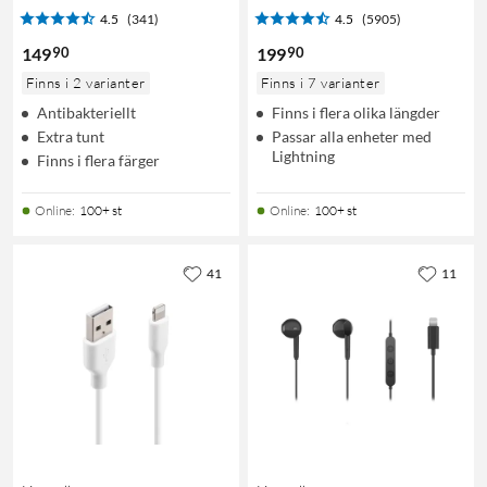
4.5
(341)
4.5
(5905)
90
90
149
199
Finns i 2 varianter
Finns i 7 varianter
Antibakteriellt
Finns i flera olika längder
Extra tunt
Passar alla enheter med
Lightning
Finns i flera färger
Online
:
100+ st
Online
:
100+ st
41
11