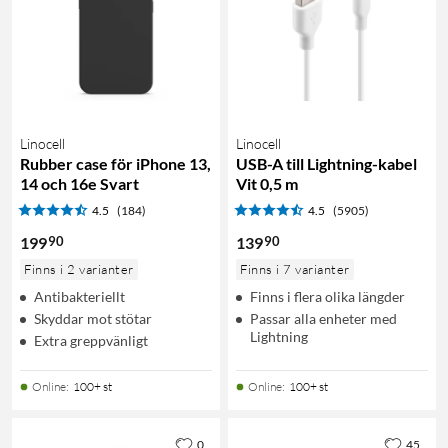
Linocell
Linocell
Rubber case för iPhone 13,
USB-A till Lightning-kabel
14 och 16e Svart
Vit 0,5 m
4.5
(184)
4.5
(5905)
90
90
199
139
Finns i 2 varianter
Finns i 7 varianter
Antibakteriellt
Finns i flera olika längder
Skyddar mot stötar
Passar alla enheter med
Lightning
Extra greppvänligt
Online
:
100+ st
Online
:
100+ st
0
45