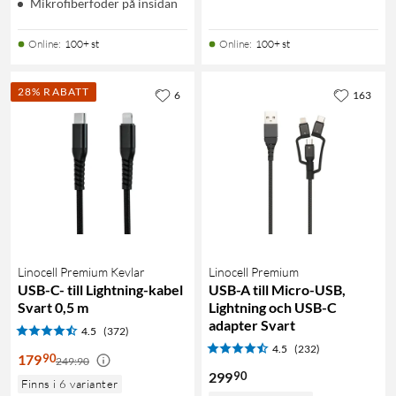
Mikrofiberfoder på insidan
Online
:
100+ st
Online
:
100+ st
28% RABATT
6
163
Linocell Premium Kevlar
Linocell Premium
USB-C- till Lightning-kabel
USB-A till Micro-USB,
Svart 0,5 m
Lightning och USB-C
adapter Svart
4.5
(372)
4.5
(232)
90
179
249:90
90
299
Finns i 6 varianter