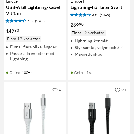
Linocell
Linocell
USB-A till Lightning-kabel
Lightning-hörlurar Svart
Vit 1 m
4.0
(1462)
4.5
(5905)
90
269
90
149
Finns i 2 varianter
Finns i 7 varianter
Lightning-kontakt
Finns i flera olika längder
Styr samtal, volym och Siri
Passar alla enheter med
Magnetfunktion
Lightning
Online
:
100+ st
Online
:
1 st
6
90