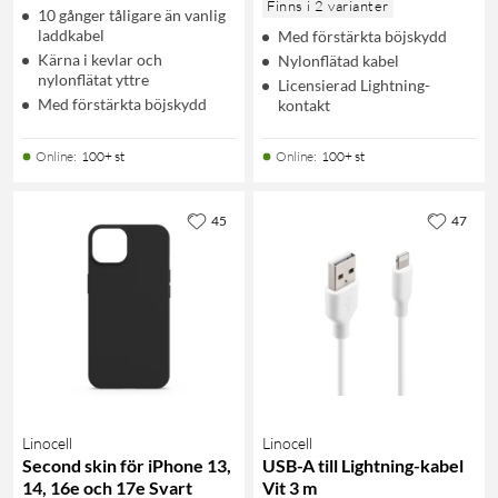
Finns i 2 varianter
10 gånger tåligare än vanlig
laddkabel
Med förstärkta böjskydd
Kärna i kevlar och
Nylonflätad kabel
nylonflätat yttre
Licensierad Lightning-
Med förstärkta böjskydd
kontakt
Online
:
100+ st
Online
:
100+ st
45
47
Linocell
Linocell
Second skin för iPhone 13,
USB-A till Lightning-kabel
14, 16e och 17e Svart
Vit 3 m