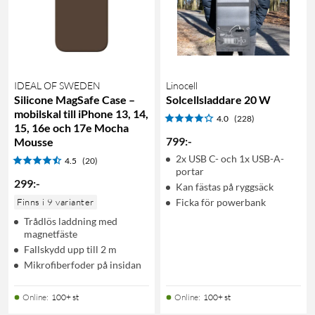
IDEAL OF SWEDEN
Linocell
Silicone MagSafe Case –
Solcellsladdare 20 W
mobilskal till iPhone 13, 14,
4.0
(228)
15, 16e och 17e Mocha
799
:
-
Mousse
2x USB C- och 1x USB-A-
4.5
(20)
portar
299
:
-
Kan fästas på ryggsäck
Finns i 9 varianter
Ficka för powerbank
Trådlös laddning med
magnetfäste
Fallskydd upp till 2 m
Mikrofiberfoder på insidan
Online
:
100+ st
Online
:
100+ st