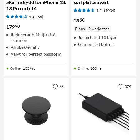
Skärmskydd för iPhone 13.
surfplatta Svart
13 Pro och 14
4.5
(1034)
4.0
(65)
90
39
90
179
Finns i 2 varianter
Reducerar blått ljus från
Justerbart i 10 lägen
skärmen
Gummerad botten
Antibakteriellt
Välvt för perfekt passform
Online
:
100+ st
Online
:
100+ st
66
379