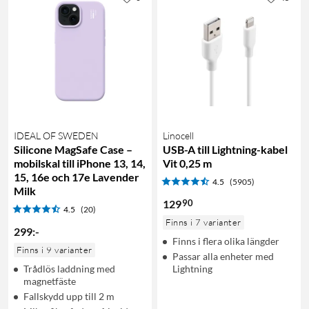
IDEAL OF SWEDEN
Linocell
Silicone MagSafe Case –
USB-A till Lightning-kabel
mobilskal till iPhone 13, 14,
Vit 0,25 m
15, 16e och 17e Lavender
4.5
(5905)
Milk
90
129
4.5
(20)
Finns i 7 varianter
299
:
-
Finns i flera olika längder
Finns i 9 varianter
Passar alla enheter med
Trådlös laddning med
Lightning
magnetfäste
Fallskydd upp till 2 m