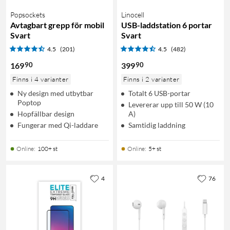
Popsockets
Linocell
Avtagbart grepp för mobil
USB-laddstation 6 portar
Svart
Svart
4.5
(201)
4.5
(482)
90
90
169
399
Finns i 4 varianter
Finns i 2 varianter
Ny design med utbytbar
Totalt 6 USB-portar
Poptop
Levererar upp till 50 W (10
Hopfällbar design
A)
Fungerar med Qi-laddare
Samtidig laddning
Online
:
100+ st
Online
:
5+ st
4
76