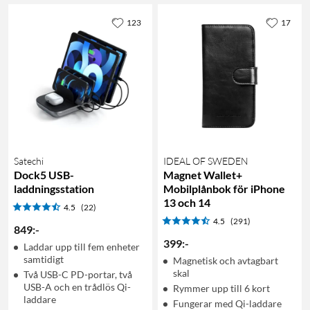
123
17
Satechi
IDEAL OF SWEDEN
Dock5 USB-
Magnet Wallet+
laddningsstation
Mobilplånbok för iPhone
13 och 14
4.5
(22)
4.5
(291)
849
:
-
399
:
-
Laddar upp till fem enheter
samtidigt
Magnetisk och avtagbart
skal
Två USB-C PD-portar, två
USB-A och en trådlös Qi-
Rymmer upp till 6 kort
laddare
Fungerar med Qi-laddare