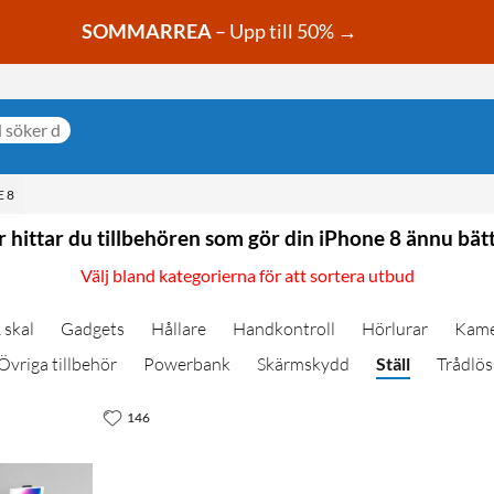
SOMMARREA
– Upp till 50% →
 8
 hittar du tillbehören som gör din iPhone 8 ännu bät
Välj bland kategorierna för att sortera utbud
 skal
Gadgets
Hållare
Handkontroll
Hörlurar
Kame
Övriga tillbehör
Powerbank
Skärmskydd
Ställ
Trådlös
146