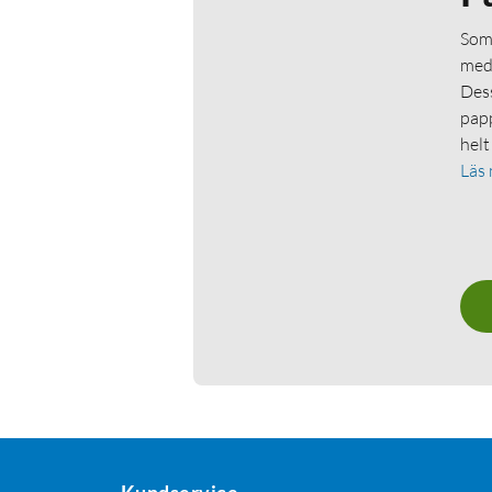
Som 
medl
Dess
papp
helt
Läs
Kundservice