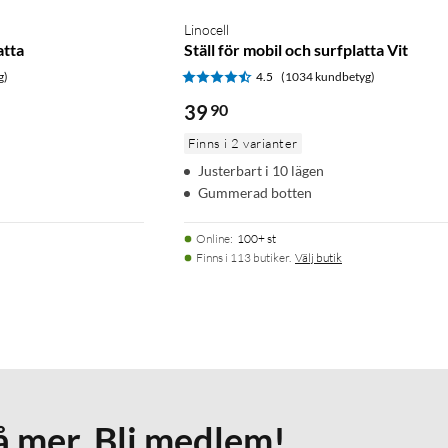
Linocell
atta
Ställ för mobil och surfplatta Vit
g)
4.5
(1034 kundbetyg)
39
90
Finns i 2 varianter
Justerbart i 10 lägen
Gummerad botten
Online
:
100+ st
Finns i 113 butiker.
Välj butik
å mer. Bli medlem!