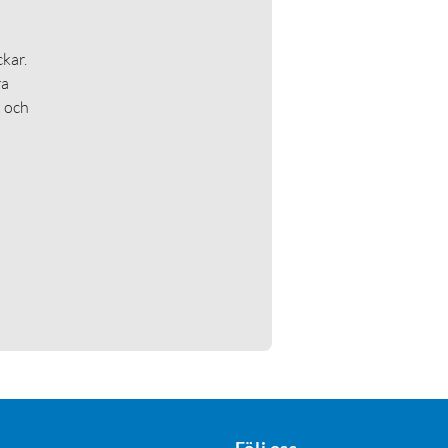
kar.
ra
t och
Följ oss