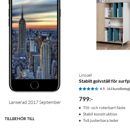
Linocell
Stabilt golvställ för surf
4.5
(63 kundbetyg
799
:
-
Lanserad 2017 September
Tilt- och roterbart fäste
Stabil konstruktion
TILLBEHÖR TILL
Två justerbara leder