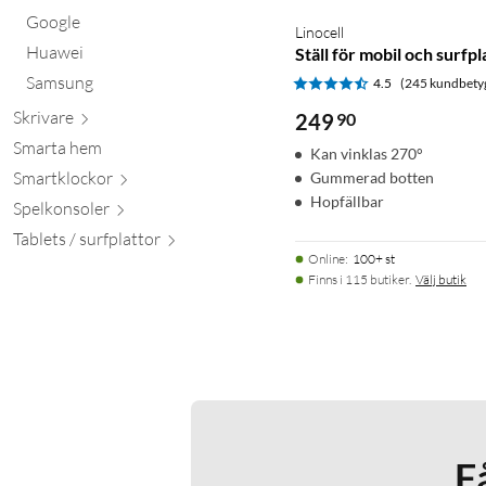
Google
Linocell
Huawei
Ställ för mobil och surfpl
Samsung
4.5
(245 kundbety
Skr
ivare
249
90
Smarta hem
Kan vinklas 270°
Smartkl
ockor
Gummerad botten
Hopfällbar
Spelkon
soler
Tablets / surfpl
attor
Online
:
100+ st
Finns i 115 butiker.
Välj butik
F