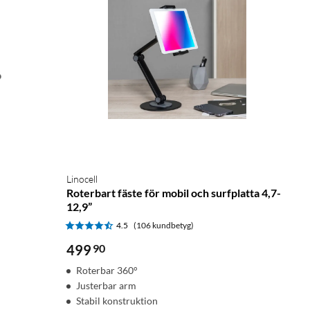
Linocell
Roterbart fäste för mobil och surfplatta 4,7-
12,9”
4.5
(106 kundbetyg)
499
90
Roterbar 360°
Justerbar arm
Stabil konstruktion