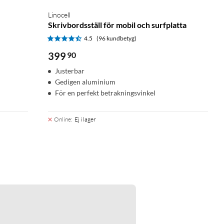
Linocell
Skrivbordsställ för mobil och surfplatta
4.5
(96 kundbetyg)
399
90
Justerbar
Gedigen aluminium
För en perfekt betrakningsvinkel
Online
:
Ej i lager