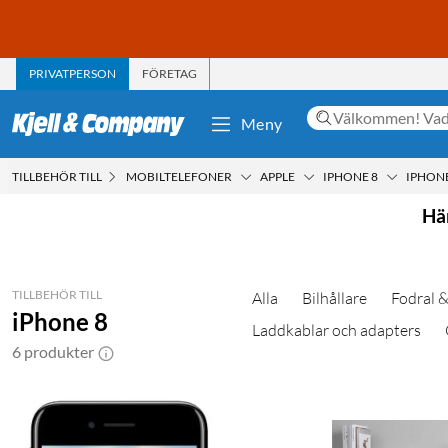
PRIVATPERSON
FÖRETAG
Meny
TILLBEHÖR TILL
MOBILTELEFONER
APPLE
IPHONE 8
IPHONE
Här
TILLBEHÖR TILL
Alla
Bilhållare
Fodral &
iPhone 8
Laddkablar och adapters
6 produkter