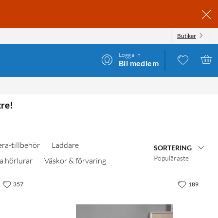
Butiker
Logga in
Bli medlem
tre!
ra-tillbehör
Laddare
SORTERING
Populäraste
a hörlurar
Väskor & förvaring
357
189