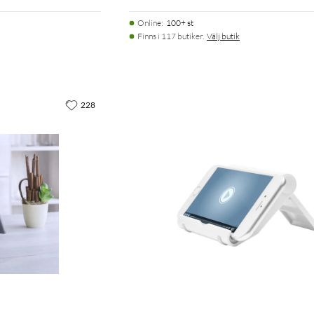
Online
:
100+ st
Finns i 117 butiker.
Välj butik
228