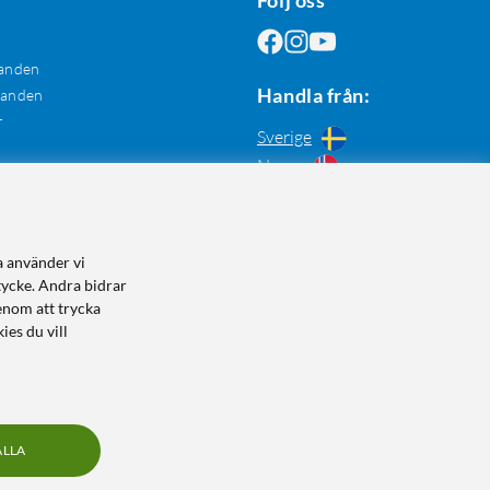
anden
Handla från:
danden
r
Sverige
Norge
a använder vi
tycke. Andra bidrar
enom att trycka
ies du vill
ALLA