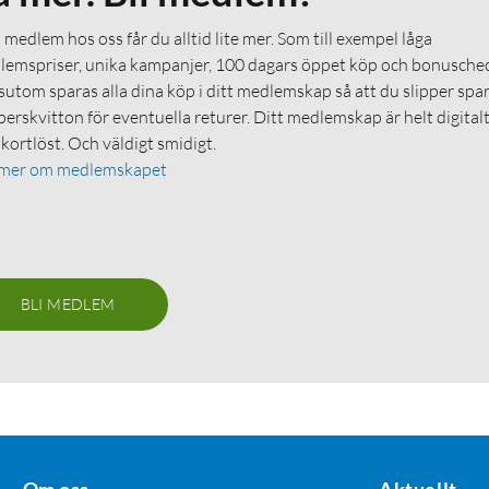
medlem hos oss får du alltid lite mer. Som till exempel låga
emspriser, unika kampanjer, 100 dagars öppet köp och bonuschec
utom sparas alla dina köp i ditt medlemskap så att du slipper spa
erskvitton för eventuella returer. Ditt medlemskap är helt digital
 kortlöst. Och väldigt smidigt.
 mer om medlemskapet
BLI MEDLEM
Om oss
Aktuellt