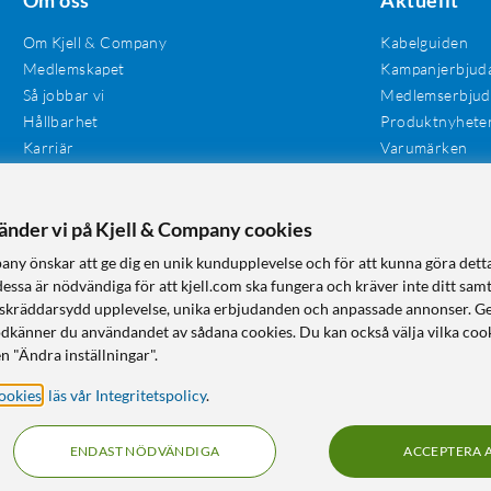
Om Kjell & Company
Kabelguiden
Medlemskapet
Kampanjerbjud
Så jobbar vi
Medlemserbju
Hållbarhet
Produktnyhete
Karriär
Varumärken
Våra butiker
Investerare
Tillgänglighet
vänder vi på Kjell & Company cookies
any önskar att ge dig en unik kundupplevelse och för att kunna göra dett
dessa är nödvändiga för att kjell.com ska fungera och kräver inte ditt sam
 en skräddarsydd upplevelse, unika erbjudanden och anpassade annonser. G
odkänner du användandet av sådana cookies. Du kan också välja vilka cook
n "Ändra inställningar".
ookies
,
läs vår Integritetspolicy
.
ENDAST NÖDVÄNDIGA
ACCEPTERA 
KUNSKAP OCH TILLBEHÖR TILL HEMELEKTRONIK