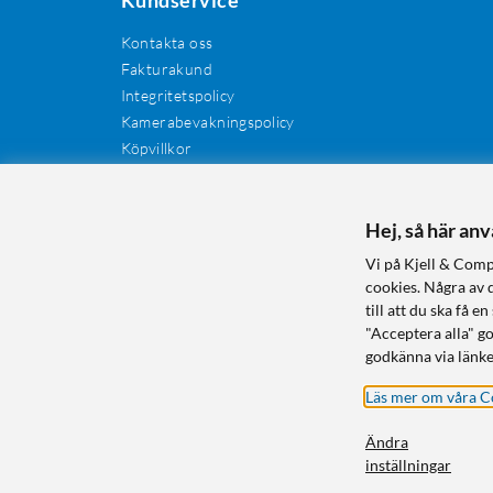
Kontakta oss
Fakturakund
Integritetspolicy
Kamerabevakningspolicy
Köpvillkor
Återkallelser
Cookies
Recensioner
Hej, så här an
Manualer och drivrutiner
Vi på Kjell & Comp
Retur och reklamation
cookies. Några av 
till att du ska få
"Acceptera alla" g
godkänna via länke
Läs mer om våra C
Ändra
inställningar