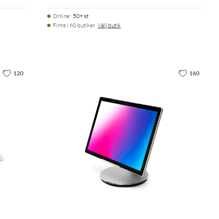
Online
:
50+ st
Finns i 60 butiker.
Välj butik
120
160