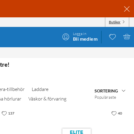
Butiker
Logga in
Bli medlem
tre!
ra-tillbehör
Laddare
SORTERING
Populäraste
sa hörlurar
Väskor & förvaring
137
40