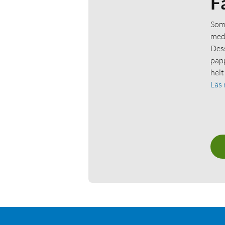
F
Som 
medl
Dess
papp
helt
Läs