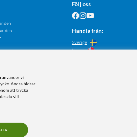
Följ oss
anden
Handla från:
danden
r
Sverige
Norge
a använder vi
tycke. Andra bidrar
enom att trycka
ies du vill
ALLA