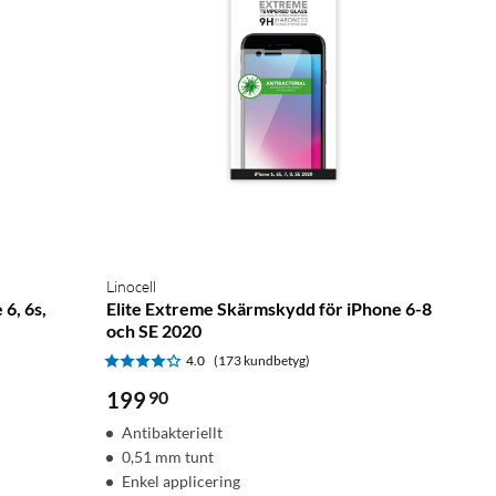
Linocell
6, 6s,
Elite Extreme Skärmskydd för iPhone 6-8
och SE 2020
4.0
(173 kundbetyg)
199
90
Antibakteriellt
0,51 mm tunt
Enkel applicering