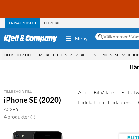
PRIVATPERSON
FÖRETAG
Meny
TILLBEHÖR TILL
MOBILTELEFONER
APPLE
IPHONE SE
IPHON
Här
TILLBEHÖR TILL
Alla
Bilhållare
Fodral &
iPhone SE (2020)
Laddkablar och adapters
A2296
4 produkter