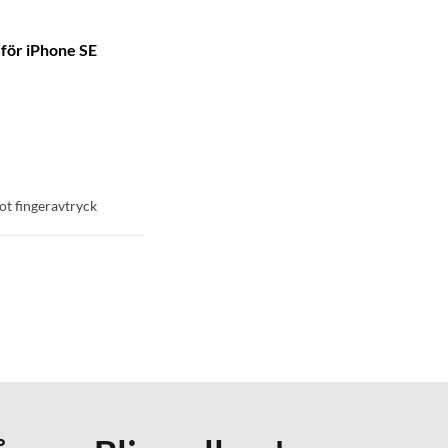
 för iPhone SE
ot fingeravtryck