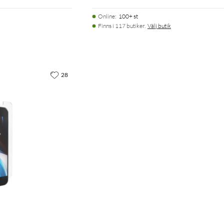
Online
:
100+ st
Finns i 117 butiker.
Välj butik
28