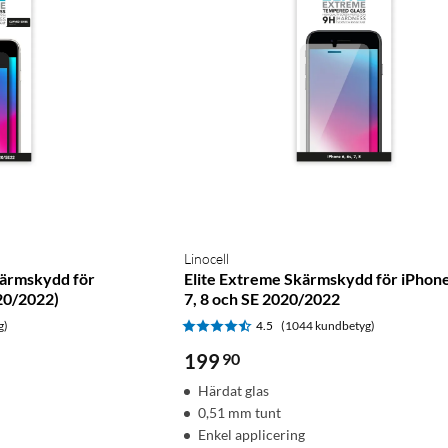
Linocell
kärmskydd för
Elite Extreme Skärmskydd för iPhone 
020/2022)
7, 8 och SE 2020/2022
g)
4.5
(1044 kundbetyg)
199
90
m
Härdat glas
0,51 mm tunt
Enkel applicering