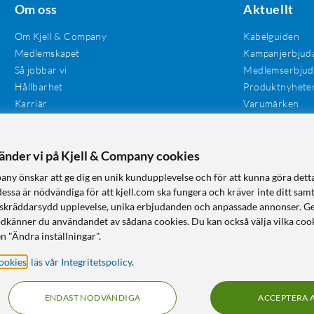
Om oss
Aktuellt
Om Kjell & Company
Kabelguiden
Medlemskapet
Kampanjerbjud
Så jobbar vi
Medlemserbju
Hållbarhet
Produktnyhete
Karriär
Varumärken
Våra butiker
Investerare
Tillgänglighet
vänder vi på Kjell & Company cookies
any önskar att ge dig en unik kundupplevelse och för att kunna göra dett
dessa är nödvändiga för att kjell.com ska fungera och kräver inte ditt sam
 en skräddarsydd upplevelse, unika erbjudanden och anpassade annonser. G
odkänner du användandet av sådana cookies. Du kan också välja vilka cook
n "Ändra inställningar".
ookies
,
läs vår Integritetspolicy
.
ENDAST NÖDVÄNDIGA
ACCEPTERA 