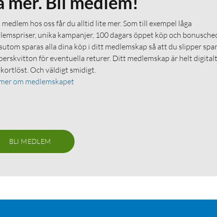
å mer. Bli medlem!
medlem hos oss får du alltid lite mer. Som till exempel låga
emspriser, unika kampanjer, 100 dagars öppet köp och bonuschec
utom sparas alla dina köp i ditt medlemskap så att du slipper spa
erskvitton för eventuella returer. Ditt medlemskap är helt digital
 kortlöst. Och väldigt smidigt.
 mer om medlemskapet
BLI MEDLEM