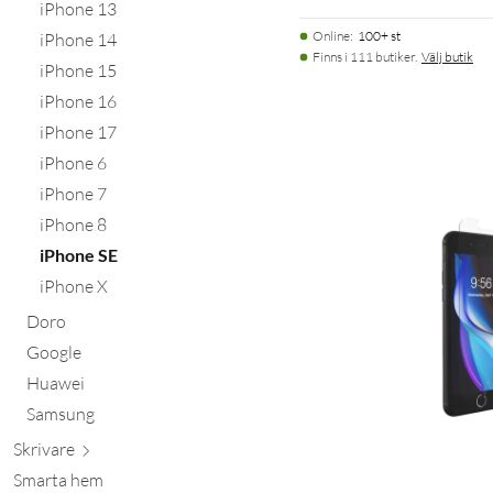
iPhone 13
Online
:
100+ st
iPhone 14
Finns i 111 butiker.
Välj butik
iPhone 15
iPhone 16
iPhone 17
iPhone 6
iPhone 7
iPhone 8
iPhone SE
iPhone X
Doro
Google
Huawei
Samsung
Skr
ivare
Smarta hem