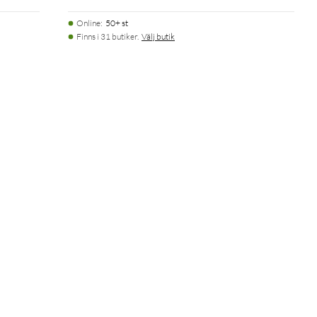
Online
:
50+ st
Finns i 31 butiker.
Välj butik