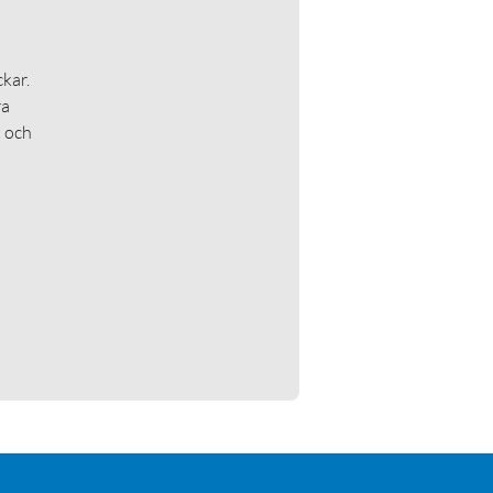
kar.
ra
t och