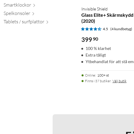
Smartkl
ockor
Invisible Shield
Spelkon
soler
Glass Elite+ Skärmskydd
(2020)
Tablets / surfpl
attor
4.5
(4 kundbetyg)
399
90
100 % klarhet
Extra tåligt
Ytbehandlat för att stå em
Online
:
100+ st
Finns i 37 butiker.
Välj butik