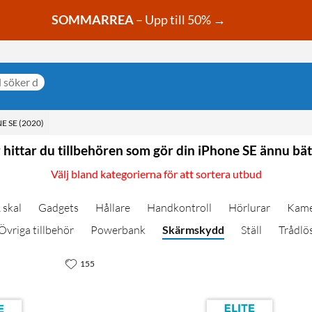
SOMMARREA
– Upp till 50% →
E SE (2020)
 hittar du tillbehören som gör din iPhone SE ännu bät
Välj bland kategorierna för att sortera utbud
 skal
Gadgets
Hållare
Handkontroll
Hörlurar
Kame
Övriga tillbehör
Powerbank
Skärmskydd
Ställ
Trådlö
155