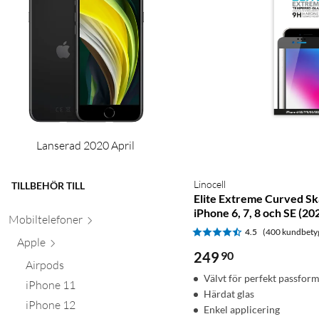
Lanserad 2020 April
Linocell
TILLBEHÖR TILL
Elite Extreme Curved S
iPhone 6, 7, 8 och SE (2
Mobiltele
foner
4.5
(400 kundbety
Apple
249
90
Airpods
Välvt för perfekt passfor
iPhone 11
Härdat glas
iPhone 12
Enkel applicering