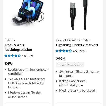
Satechi
Linocell Premium Kevlar
Dock5 USB-
Lightning-kabel 2 m Svart
laddningsstation
4.5
(605)
4.5
(22)
90
299
849
:
-
Finns i 2 varianter
Laddar upp till fem enheter
10 gånger tåligare än vanlig
samtidigt
laddkabel
Två USB-C PD-portar, två
Kärna i kevlar och
USB-A och en trådlös Qi-
nylonflätat yttre
laddare
Med förstärkta böjskydd
Modern design för den
organiserade