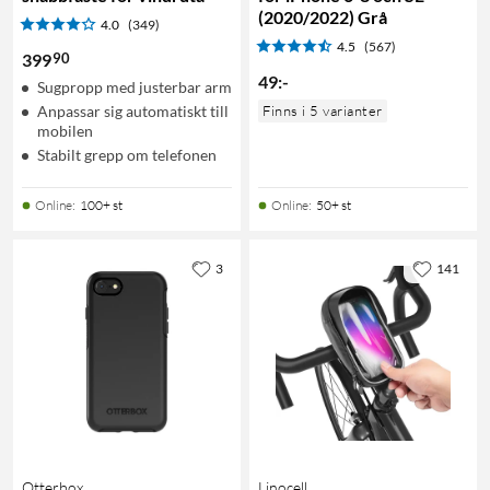
(2020/2022) Grå
4.0
(349)
4.5
(567)
90
399
49
:
-
Sugpropp med justerbar arm
Anpassar sig automatiskt till
Finns i 5 varianter
mobilen
Stabilt grepp om telefonen
Online
:
100+ st
Online
:
50+ st
3
141
Otterbox
Linocell