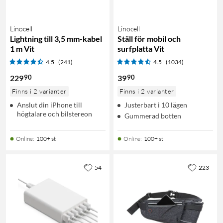
Linocell
Linocell
Lightning till 3,5 mm-kabel
Ställ för mobil och
1 m Vit
surfplatta Vit
4.5
(241)
4.5
(1034)
90
90
229
39
Finns i 2 varianter
Finns i 2 varianter
Anslut din iPhone till
Justerbart i 10 lägen
högtalare och bilstereon
Gummerad botten
Online
:
100+ st
Online
:
100+ st
54
223