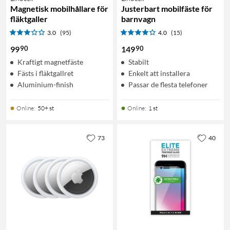
Magnetisk mobilhållare för
Justerbart mobilfäste för
fläktgaller
barnvagn
3.0
(95)
4.0
(15)
90
90
99
149
Kraftigt magnetfäste
Stabilt
Fästs i fläktgallret
Enkelt att installera
Aluminium-finish
Passar de flesta telefoner
Online
:
50+ st
Online
:
1 st
73
40