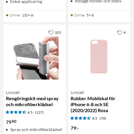
Inbyggt hölster och stativ
Enkel applicering
Online
:
100+ st
Online
:
5+ st
325
4
Linocell
Linocell
Rengöringskit med spray
Rubber Mobilskal för
och mikrofiberklädsel
iPhone 6-8 och SE
(2020/2022) Rosa
4.5
(127)
4.5
(70)
90
79
79
:
-
Spray och mikrofiberklädsel