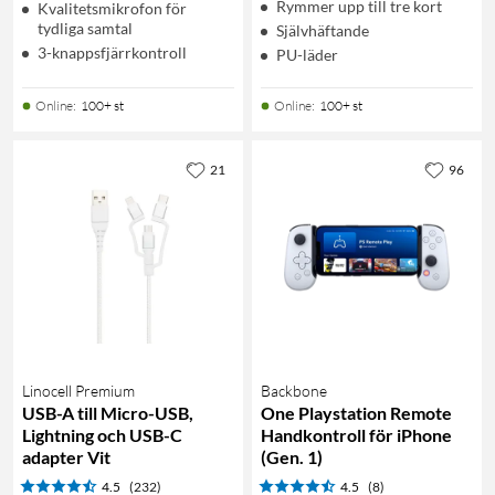
Rymmer upp till tre kort
Kvalitetsmikrofon för
tydliga samtal
Självhäftande
3-knappsfjärrkontroll
PU-läder
Online
:
100+ st
Online
:
100+ st
21
96
Linocell Premium
Backbone
USB-A till Micro-USB,
One Playstation Remote
Lightning och USB-C
Handkontroll för iPhone
adapter Vit
(Gen. 1)
4.5
(232)
4.5
(8)