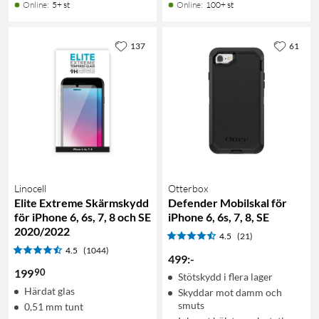
Online
:
5+ st
Online
:
100+ st
137
61
Linocell
Otterbox
Elite Extreme Skärmskydd
Defender Mobilskal för
för iPhone 6, 6s, 7, 8 och SE
iPhone 6, 6s, 7, 8, SE
2020/2022
4.5
(21)
4.5
(1044)
499
:
-
90
199
Stötskydd i flera lager
Härdat glas
Skyddar mot damm och
smuts
0,51 mm tunt