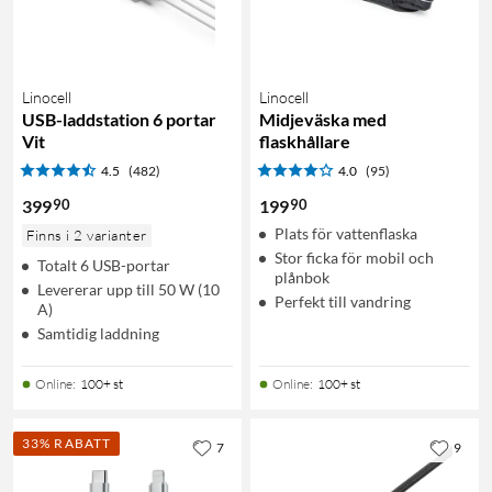
Linocell
Linocell
USB-laddstation 6 portar
Midjeväska med
Vit
flaskhållare
4.5
(482)
4.0
(95)
90
90
399
199
Plats för vattenflaska
Finns i 2 varianter
Stor ficka för mobil och
Totalt 6 USB-portar
plånbok
Levererar upp till 50 W (10
Perfekt till vandring
A)
Samtidig laddning
Online
:
100+ st
Online
:
100+ st
33% RABATT
7
9