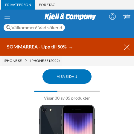
PRIVATPERSON
FÖRETAG
SOMMARREA - Upp till 50%
→
IPHONE SE
IPHONE SE (2022)
VISA SIDA 1
Visar 30 av 85 produkter