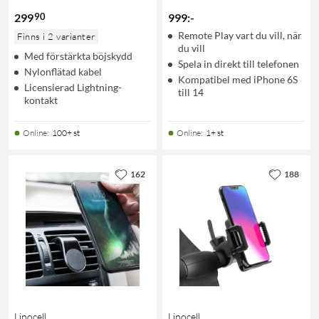
90
299
999
:
-
Remote Play vart du vill, när
Finns i 2 varianter
du vill
Med förstärkta böjskydd
Spela in direkt till telefonen
Nylonflätad kabel
Kompatibel med iPhone 6S
Licensierad Lightning-
till 14
kontakt
Online
:
100+ st
Online
:
1+ st
162
188
Linocell
Linocell