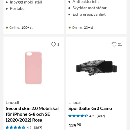
Antibakteriellt
Inbyggt mobilställ
Skyddar mot stötar
Portabel
Extra greppvänligt
Online
:
100+ st
Online
:
20+ st
1
21
Linocell
Linocell
Second skin 2.0 Mobilskal
Sportbälte Grå Camo
för iPhone 6-8 och SE
4.5
(487)
(2020/2022) Rosa
90
129
4.5
(567)