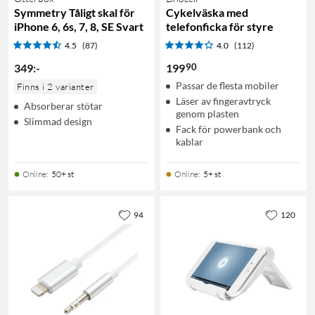
Symmetry Tåligt skal för
Cykelväska med
iPhone 6, 6s, 7, 8, SE Svart
telefonficka för styre
4.5
(87)
4.0
(112)
90
349
:
-
199
Passar de flesta mobiler
Finns i 2 varianter
Läser av fingeravtryck
Absorberar stötar
genom plasten
Slimmad design
Fack för powerbank och
kablar
Online
:
50+ st
Online
:
5+ st
94
120