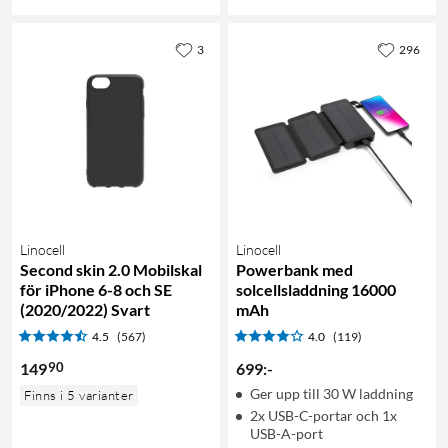
3
296
Linocell
Linocell
Second skin 2.0 Mobilskal
Powerbank med
för iPhone 6-8 och SE
solcellsladdning 16000
(2020/2022) Svart
mAh
4.5
(567)
4.0
(119)
90
149
699
:
-
Ger upp till 30 W laddning
Finns i 5 varianter
2x USB-C-portar och 1x
USB-A-port