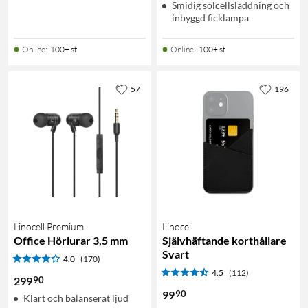
Smidig solcellsladdning och
inbyggd ficklampa
Online
:
100+ st
Online
:
100+ st
57
196
Linocell Premium
Linocell
Office Hörlurar 3,5 mm
Självhäftande korthållare
Svart
4.0
(170)
4.5
(112)
90
299
90
99
Klart och balanserat ljud