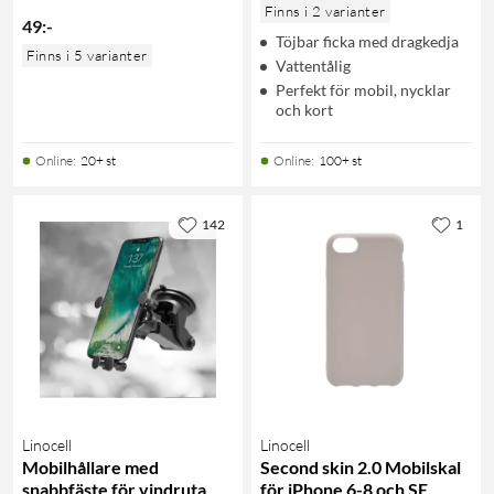
Finns i 2 varianter
49
:
-
Töjbar ficka med dragkedja
Finns i 5 varianter
Vattentålig
Perfekt för mobil, nycklar
och kort
Online
:
20+ st
Online
:
100+ st
142
1
Linocell
Linocell
Mobilhållare med
Second skin 2.0 Mobilskal
snabbfäste för vindruta
för iPhone 6-8 och SE