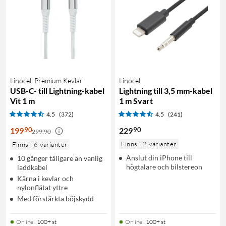
Linocell Premium Kevlar
Linocell
USB-C- till Lightning-kabel
Lightning till 3,5 mm-kabel
Vit 1 m
1 m Svart
4.5
(372)
4.5
(241)
90
90
199
229
299:90
Finns i 2 varianter
Finns i 6 varianter
Anslut din iPhone till
10 gånger tåligare än vanlig
högtalare och bilstereon
laddkabel
Kärna i kevlar och
nylonflätat yttre
Med förstärkta böjskydd
Online
:
100+ st
Online
:
100+ st