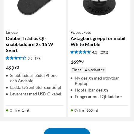
Linocell
Popsockets
Dubbel Trådlös QI-
Avtagbart grepp för mobil
snabbladdare 2x 15 W
White Marble
Svart
4.5
(201)
3.5
(79)
90
169
90
499
Finns i 4 varianter
Snabbladdar både iPhone
Ny design med utbytbar
och Android
Poptop
Ladda två enheter samtidigt
Hopfällbar design
Levereras med USB-C-kabel
Fungerar med Qi-laddare
Online
:
1+ st
Online
:
100+ st