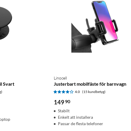
Linocell
l Svart
Justerbart mobilfäste för barnvagn
g)
4.0
(15 kundbetyg)
149
90
Stabilt
Enkelt att installera
Poptop
Passar de flesta telefoner