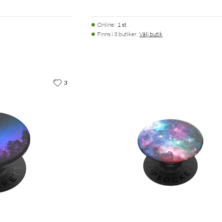
Online
:
1 st
Finns i 3 butiker.
Välj butik
3