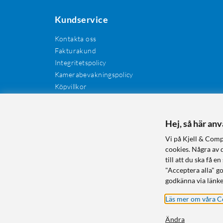
Kundservice
Kontakta oss
Fakturakund
Integritetspolicy
Kamerabevakningspolicy
Köpvillkor
Återkallelser
Cookies
Recensioner
Hej, så här an
Manualer och drivrutiner
Vi på Kjell & Comp
Retur och reklamation
cookies. Några av 
till att du ska få
"Acceptera alla" g
godkänna via länke
Läs mer om våra C
Ändra