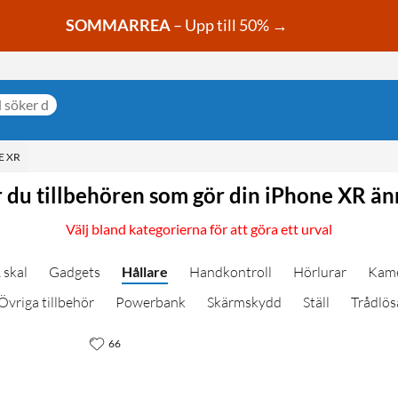
SOMMARREA
– Upp till 50% →
E XR
r du tillbehören som gör din iPhone XR än
Välj bland kategorierna för att göra ett urval
 skal
Gadgets
Hållare
Handkontroll
Hörlurar
Kame
Övriga tillbehör
Powerbank
Skärmskydd
Ställ
Trådlös
66