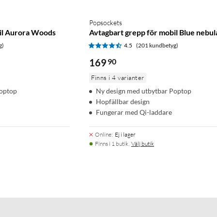
Popsockets
bil Aurora Woods
Avtagbart grepp för mobil Blue nebul
g)
4.5
(201 kundbetyg)
169
90
Finns i 4 varianter
Poptop
Ny design med utbytbar Poptop
Hopfällbar design
Fungerar med Qi-laddare
Online
:
Ej i lager
Finns i 1 butik.
Välj butik