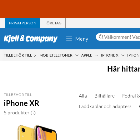
PRIVATPERSON
FÖRETAG
Meny
TILLBEHÖR TILL
MOBILTELEFONER
APPLE
IPHONE X
IPHON
Här hitta
TILLBEHÖR TILL
Alla
Bilhållare
Fodral &
iPhone XR
Laddkablar och adapters
5 produkter