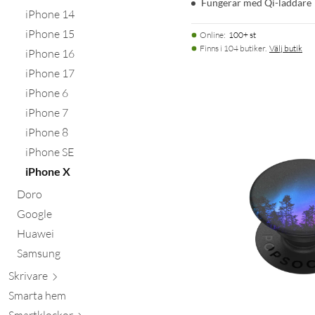
Fungerar med Qi-laddare
iPhone 14
iPhone 15
Online
:
100+ st
Finns i 104 butiker.
Välj butik
iPhone 16
iPhone 17
iPhone 6
iPhone 7
iPhone 8
iPhone SE
iPhone X
Doro
Google
Huawei
Samsung
Skr
ivare
Smarta hem
Smartkl
ockor