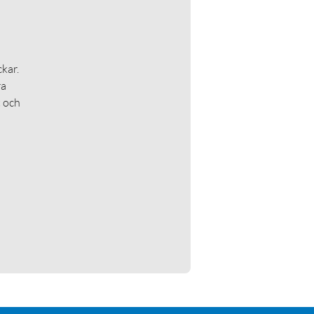
kar.
ra
t och