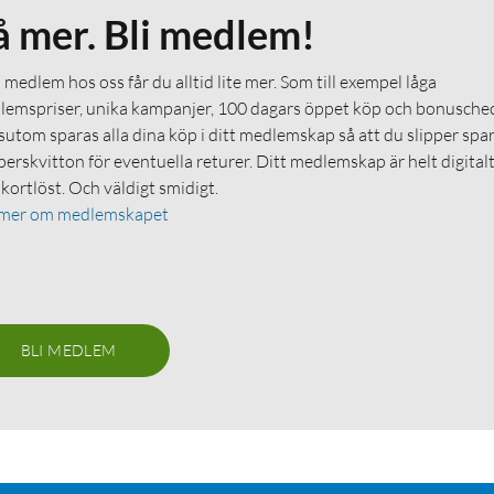
å mer. Bli medlem!
medlem hos oss får du alltid lite mer. Som till exempel låga
emspriser, unika kampanjer, 100 dagars öppet köp och bonuschec
utom sparas alla dina köp i ditt medlemskap så att du slipper spa
erskvitton för eventuella returer. Ditt medlemskap är helt digital
 kortlöst. Och väldigt smidigt.
 mer om medlemskapet
BLI MEDLEM