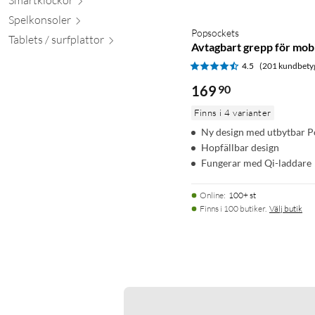
Spelkon
soler
Popsockets
Tablets / surfpl
attor
Avtagbart grepp för mo
4.5
(201 kundbety
169
90
Finns i 4 varianter
Ny design med utbytbar 
Hopfällbar design
Fungerar med Qi-laddare
Online
:
100+ st
Finns i 100 butiker.
Välj butik