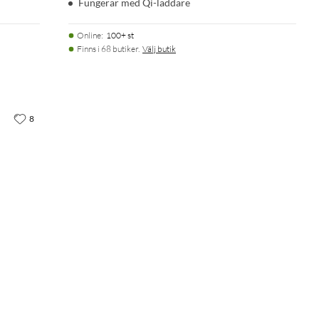
Fungerar med Qi-laddare
Online
:
100+ st
Finns i 68 butiker.
Välj butik
8