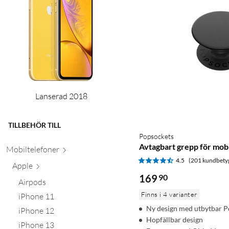
Lanserad 2018
TILLBEHÖR TILL
Popsockets
Avtagbart grepp för mobi
Mobiltele
foner
4.5
(201 kundbety
Apple
169
90
Airpods
Finns i 4 varianter
iPhone 11
Ny design med utbytbar 
iPhone 12
Hopfällbar design
iPhone 13