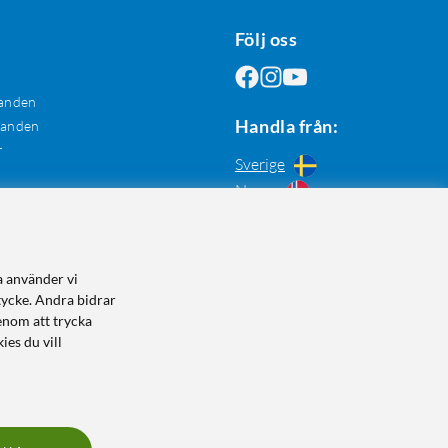
Följ oss
anden
Handla från:
danden
r
Sverige
Norge
a använder vi
tycke. Andra bidrar
enom att trycka
ies du vill