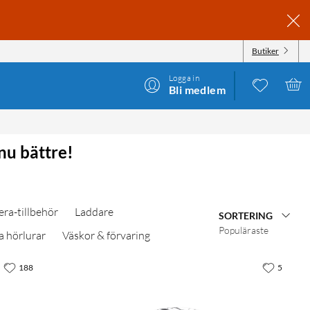
Butiker
Logga in
Bli medlem
nu bättre!
ra-tillbehör
Laddare
SORTERING
Populäraste
a hörlurar
Väskor & förvaring
188
5