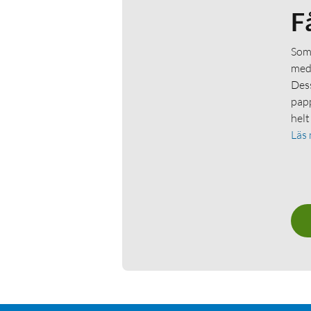
F
Som 
medl
Dess
papp
helt
Läs