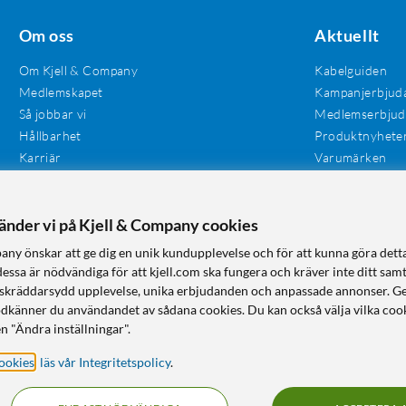
Om oss
Aktuellt
Om Kjell & Company
Kabelguiden
Medlemskapet
Kampanjerbjud
Så jobbar vi
Medlemserbju
Hållbarhet
Produktnyhete
Karriär
Varumärken
Våra butiker
Investerare
Tillgänglighet
vänder vi på Kjell & Company cookies
any önskar att ge dig en unik kundupplevelse och för att kunna göra dett
dessa är nödvändiga för att kjell.com ska fungera och kräver inte ditt sam
 en skräddarsydd upplevelse, unika erbjudanden och anpassade annonser. G
odkänner du användandet av sådana cookies. Du kan också välja vilka cook
n "Ändra inställningar".
ookies
,
läs vår Integritetspolicy
.