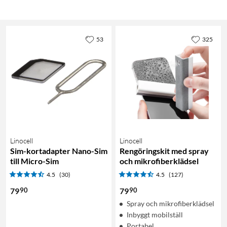
53
325
Linocell
Linocell
Sim-kortadapter Nano-Sim
Rengöringskit med spray
till Micro-Sim
och mikrofiberklädsel
4.5
(30)
4.5
(127)
90
90
79
79
Spray och mikrofiberklädsel
Inbyggt mobilställ
Portabel