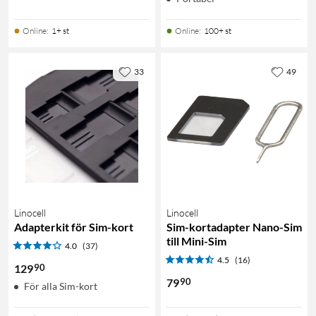
Online
:
1+ st
Online
:
100+ st
33
49
Linocell
Linocell
Adapterkit för Sim-kort
Sim-kortadapter Nano-Sim
till Mini-Sim
4.0
(37)
4.5
(16)
90
129
90
79
För alla Sim-kort