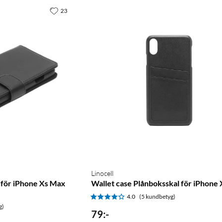
23
Linocell
 för iPhone Xs Max
Wallet case Plånboksskal för iPhone
4.0
(5 kundbetyg)
g)
79
:
-