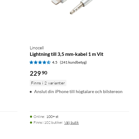
Linocell
Lightning till 3,5 mm-kabel 1 m Vit
4.5
(241 kundbetyg)
229
90
Finns i 2 varianter
Anslut din iPhone till högtalare och bilstereon
Online
:
100+ st
Finns i 102 butiker.
Välj butik