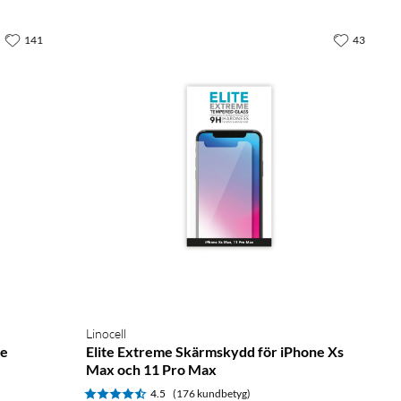
141
43
Linocell
re
Elite Extreme Skärmskydd för iPhone Xs
Max och 11 Pro Max
4.5
(176 kundbetyg)