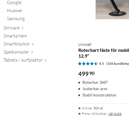
Google
Huawei
Samsung
Skr
ivare
Smarta hem
Smartkl
ockor
Linocell
Roterbart fäste för mobil
Spelkon
soler
12,9”
Tablets / surfpl
attor
4.5
(106 kundbety
499
90
Roterbar 360°
Justerbar arm
Stabil konstruktion
Online
:
50+ st
Finns i 60 butiker.
Välj butik