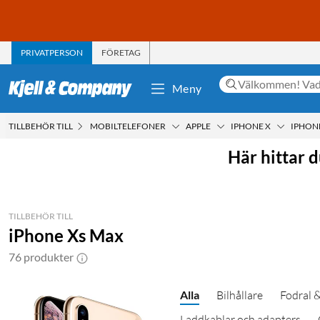
PRIVATPERSON
FÖRETAG
Meny
TILLBEHÖR TILL
MOBILTELEFONER
APPLE
IPHONE X
IPHON
Här hittar 
TILLBEHÖR TILL
iPhone Xs Max
76 produkter
Alla
Bilhållare
Fodral &
Laddkablar och adapters