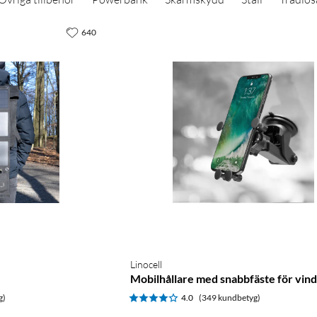
640
Linocell
Mobilhållare med snabbfäste för vin
g)
4.0
(349 kundbetyg)