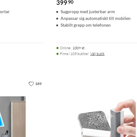
399
90
ortar
Sugpropp med justerbar arm
Anpassar sig automatiskt till mobilen
Stabilt grepp om telefonen
Online
:
100+ st
Finns i 105 butiker.
Välj butik
189