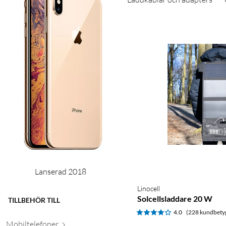
Lanserad 2018
Linocell
Solcellsladdare 20 W
TILLBEHÖR TILL
4.0
(228 kundbety
Mobiltele
foner