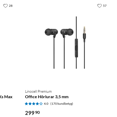
28
57
Linocell Premium
 Xs Max
Office Hörlurar 3,5 mm
4.0
(170 kundbetyg)
299
90