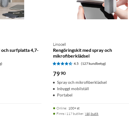
Linocell
 och surfplatta 4,7-
Rengöringskit med spray och
mikrofiberklädsel
g)
4.5
(127 kundbetyg)
79
90
Spray och mikrofiberklädsel
Inbyggt mobilställ
Portabel
Online
:
100+ st
Finns i 117 butiker.
Välj butik