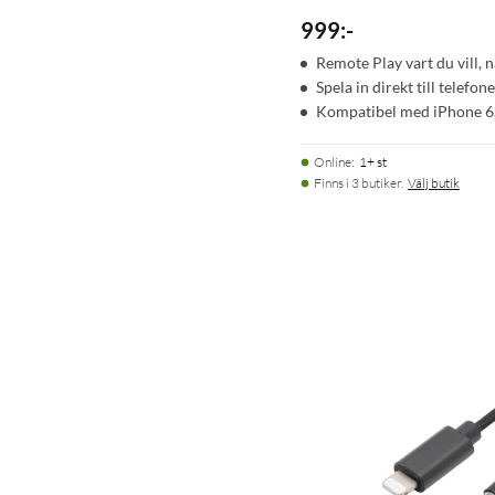
999
:
-
Remote Play vart du vill, n
Spela in direkt till telefon
Kompatibel med iPhone 6S 
Online
:
1+ st
Finns i 3 butiker.
Välj butik