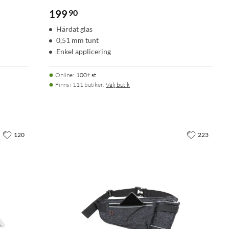
199
90
Härdat glas
0,51 mm tunt
Enkel applicering
Online
:
100+ st
Finns i 111 butiker.
Välj butik
120
223