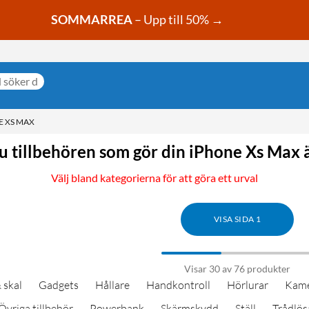
SOMMARREA
– Upp till 50% →
E XS MAX
du tillbehören som gör din iPhone Xs Max 
Välj bland kategorierna för att göra ett urval
VISA SIDA 1
Visar 30 av 76 produkter
 skal
Gadgets
Hållare
Handkontroll
Hörlurar
Kame
Övriga tillbehör
Powerbank
Skärmskydd
Ställ
Trådlös