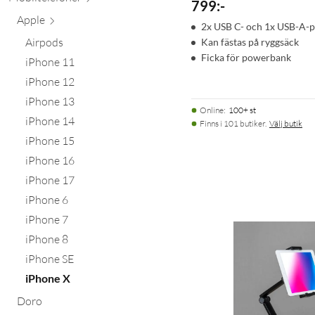
799
:
-
Apple
2x USB C- och 1x USB-A-p
Airpods
Kan fästas på ryggsäck
Ficka för powerbank
iPhone 11
iPhone 12
iPhone 13
Online
:
100+ st
iPhone 14
Finns i 101 butiker.
Välj butik
iPhone 15
iPhone 16
iPhone 17
iPhone 6
iPhone 7
iPhone 8
iPhone SE
iPhone X
Doro