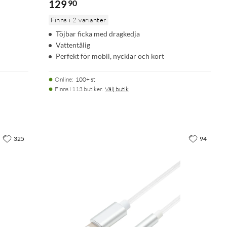
129
90
Finns i 2 varianter
Töjbar ficka med dragkedja
Vattentålig
Perfekt för mobil, nycklar och kort
Online
:
100+ st
Finns i 113 butiker.
Välj butik
325
94