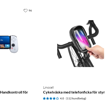
96
Linocell
Handkontroll för
Cykelväska med telefonficka för sty
4.0
(112 kundbetyg)