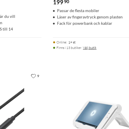
199
90
Passar de flesta mobiler
är du vill
Läser av fingeravtryck genom plasten
en
Fack för powerbank och kablar
till 14
Online
:
1+ st
Finns i 13 butiker.
Välj butik
9