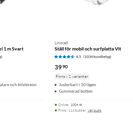
Linocell
el 1 m Svart
Ställ för mobil och surfplatta Vit
g)
4.5
(1034 kundbetyg)
39
90
Finns i 2 varianter
talare och bilstereon
Justerbart i 10 lägen
Gummerad botten
Online
:
100+ st
Finns i 113 butiker.
Välj butik