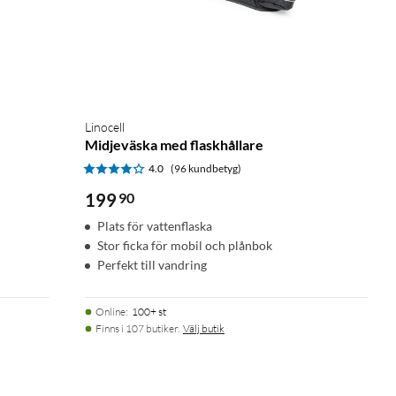
Linocell
Midjeväska med flaskhållare
4.0
(96 kundbetyg)
199
90
Plats för vattenflaska
Stor ficka för mobil och plånbok
Perfekt till vandring
Online
:
100+ st
Finns i 107 butiker.
Välj butik