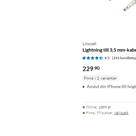
Linocell
Lightning till 3,5 mm-kab
4.5
(241 kundbety
229
90
Finns i 2 varianter
Anslut din iPhone till hög
Online
:
100+ st
Finns i 99 butiker.
Välj butik