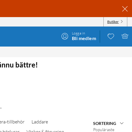
Butiker
Logga in
Bli medlem
ännu bättre!
ra-tillbehör
Laddare
SORTERING
Populäraste
a hörlurar
Väskor & förvaring