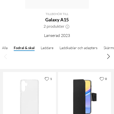
TILLBEHÖR TILL
Galaxy A15
2 produkter
Lanserad 2023
Alla
Fodral & skal
Laddare
Laddkablar och adapters
Skärm
1
0