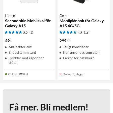
Linocell
Celly
Second skin Mobilskal för
Mobilplånbok för Galaxy
Galaxy A15
A15 4G/5G
5.0
(2)
4.5
(16)
90
49
:
-
299
Antibakteriellt
Tåligt konstläder
Endast 1 mm tunt
Kan användas som ställ
Skyddar mot repor och
Fickor för betalkort
stötar
Online
:
100+ st
Online
:
Ej i lager
Få mer. Bli medlem!