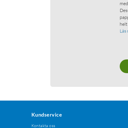
medl
Dess
papp
helt
Läs
Kundservice
Kontakta oss