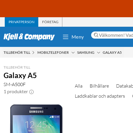
PRIVATPERSON
FÖRETAG
Meny
TILLBEHÖR TILL
MOBILTELEFONER
SAMSUNG
GALAXY A5
TILLBEHÖR TILL
Galaxy A5
SM-A500F
Alla
Bilhållare
Datakab
1 produkter
Laddkablar och adapters