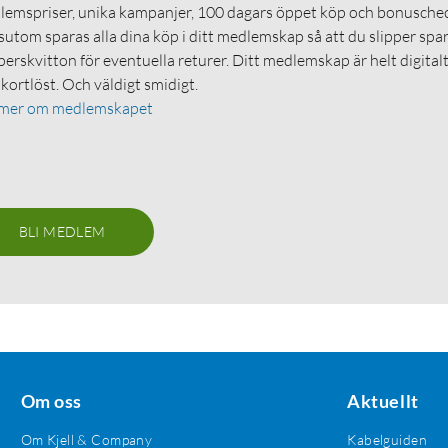
emspriser, unika kampanjer, 100 dagars öppet köp och bonuschec
utom sparas alla dina köp i ditt medlemskap så att du slipper spa
erskvitton för eventuella returer. Ditt medlemskap är helt digital
 kortlöst. Och väldigt smidigt.
 mer om medlemskapet
BLI MEDLEM
Om oss
Aktuellt
Om Kjell & Company
Kabelguiden