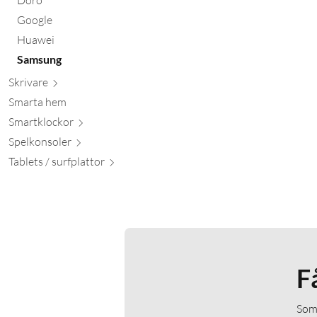
Google
Huawei
Samsung
Skr
ivare
Smarta hem
Smartkl
ockor
Spelkon
soler
Tablets / surfpl
attor
F
Som 