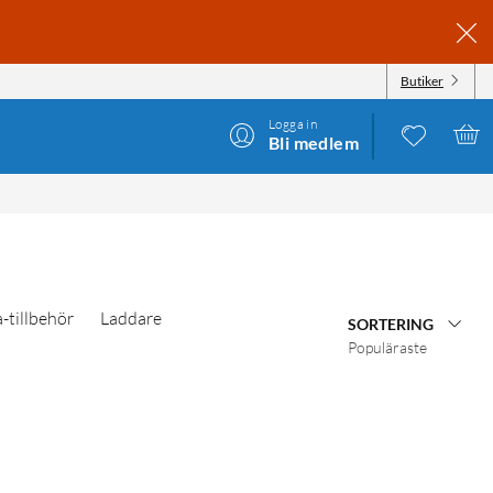
Butiker
Logga in
Bli medlem
-tillbehör
Laddare
SORTERING
Populäraste