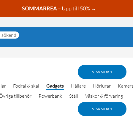
SOMMARREA
– Upp till 50% →
VISA SIDA 1
lar
Fodral & skal
Gadgets
Hållare
Hörlurar
Kamera
Övriga tillbehör
Powerbank
Ställ
Väskor & förvaring
VISA SIDA 1