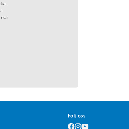
kar.
ra
t och
Följ oss