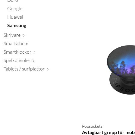
Google
Huawei
Samsung
Skr
ivare
Smarta hem
Smartkl
ockor
Spelkon
soler
Tablets / surfpl
attor
Popsockets
Avtagbart grepp för mo