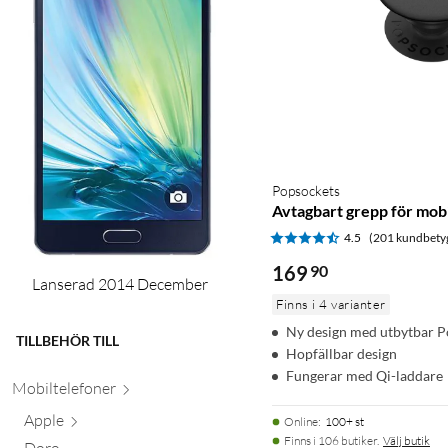
Popsockets
Avtagbart grepp för mobi
4.5
(201 kundbety
169
90
Lanserad 2014 December
Finns i 4 varianter
Ny design med utbytbar 
TILLBEHÖR TILL
Hopfällbar design
Fungerar med Qi-laddare
Mobiltele
foner
Apple
Online
:
100+ st
Finns i 106 butiker.
Välj butik
Doro