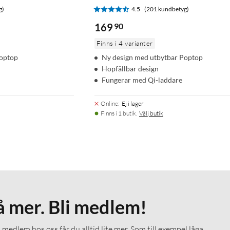
g)
4.5
(201 kundbetyg)
169
90
Finns i 4 varianter
Poptop
Ny design med utbytbar Poptop
Hopfällbar design
Fungerar med Qi-laddare
Online
:
Ej i lager
Finns i 1 butik.
Välj butik
å mer. Bli medlem!
medlem hos oss får du alltid lite mer. Som till exempel låga