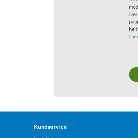
medl
Dess
papp
helt
Läs
Kundservice