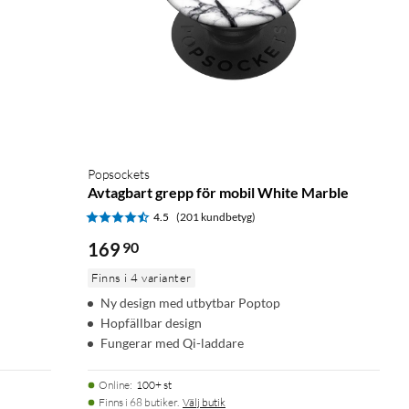
Popsockets
Avtagbart grepp för mobil White Marble
4.5
(201 kundbetyg)
169
90
Finns i 4 varianter
Ny design med utbytbar Poptop
Hopfällbar design
Fungerar med Qi-laddare
Online
:
100+ st
Finns i 68 butiker.
Välj butik