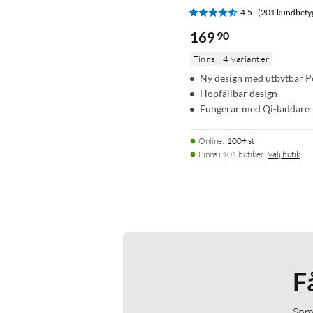
4.5
(201 kundbety
169
90
Finns i 4 varianter
Ny design med utbytbar 
Hopfällbar design
Fungerar med Qi-laddare
Online
:
100+ st
Finns i 101 butiker.
Välj butik
F
Som 