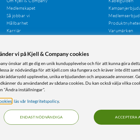
Om Kjell & Company
Kabelguiden
Medlemskapet
Kampanjerbjud
Så jobbar vi
Medlemserbju
Hållbarhet
Produktnyhete
Karriär
Varumärken
Våra butiker
Investerare
Tillgänglighet
vänder vi på Kjell & Company cookies
any önskar att ge dig en unik kundupplevelse och för att kunna göra dett
dessa är nödvändiga för att kjell.com ska fungera och kräver inte ditt sam
 en skräddarsydd upplevelse, unika erbjudanden och anpassade annonser. G
odkänner du användandet av sådana cookies. Du kan också välja vilka cook
n "Ändra inställningar".
ookies
,
läs vår Integritetspolicy
.
ENDAST NÖDVÄNDIGA
ACCEPTERA 
KUNSKAP OCH TILLBEHÖR TILL HEMELEKTRONIK
© Copyright
2026
Kjell & Company