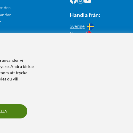
anden
Handla från:
danden
r
Sverige
Norge
a använder vi
tycke. Andra bidrar
enom att trycka
ies du vill
ALLA