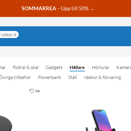
SOMMARREA
– Upp till 50% →
lar
Fodral & skal
Gadgets
Hållare
Hörlurar
Kamera
Övriga tillbehör
Powerbank
Ställ
Väskor & förvaring
66