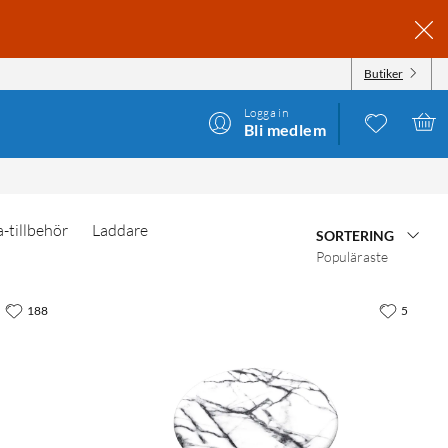
Butiker
Logga in
Bli medlem
-tillbehör
Laddare
SORTERING
Populäraste
188
5