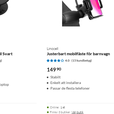
Linocell
l Svart
Justerbart mobilfäste för barnvagn
g)
4.0
(15 kundbetyg)
149
90
Stabilt
Enkelt att installera
Poptop
Passar de flesta telefoner
Online
:
1 st
Finns i 3 butiker.
Välj butik