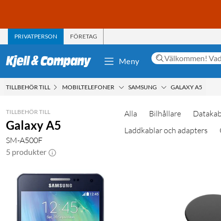
PRIVATPERSON
FÖRETAG
Meny
TILLBEHÖR TILL
MOBILTELEFONER
SAMSUNG
GALAXY A5
TILLBEHÖR TILL
Alla
Bilhållare
Datakab
Galaxy A5
Laddkablar och adapters
SM-A500F
5 produkter