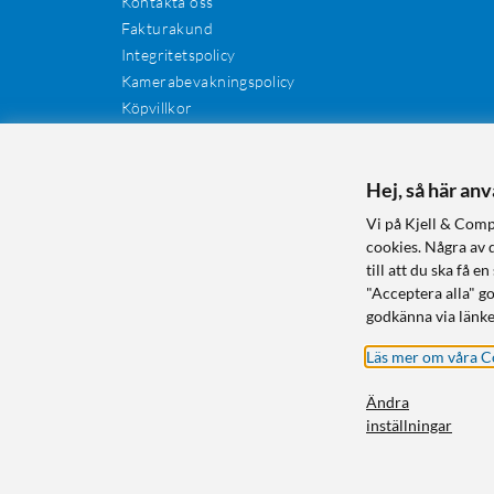
Kontakta oss
Fakturakund
Integritetspolicy
Kamerabevakningspolicy
Köpvillkor
Återkallelser
Cookies
Recensioner
Hej, så här an
Manualer och drivrutiner
Vi på Kjell & Comp
Retur och reklamation
cookies. Några av 
till att du ska få
"Acceptera alla" g
godkänna via länke
Läs mer om våra C
Ändra
inställningar