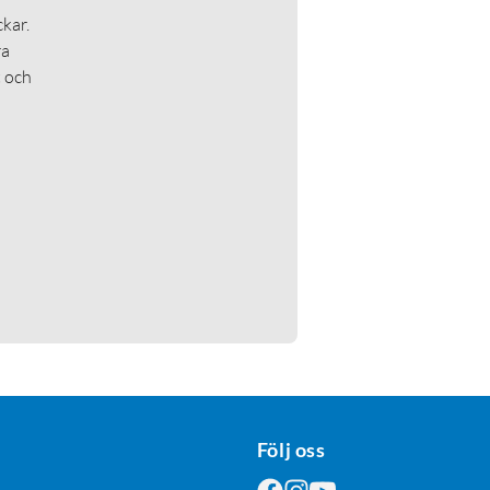
kar.
ra
t och
Följ oss