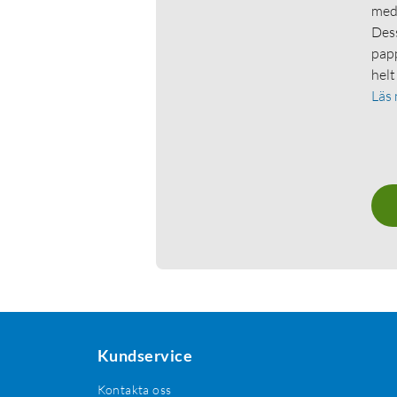
medl
Dess
papp
helt
Läs
Kundservice
Kontakta oss