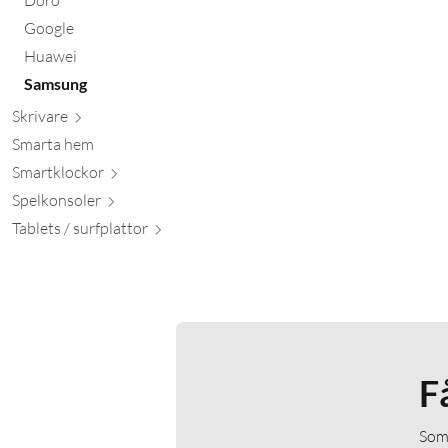
Google
Huawei
Samsung
Skr
ivare
Smarta hem
Smartkl
ockor
Spelkon
soler
Tablets / surfpl
attor
F
Som 