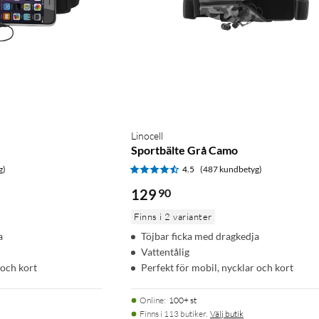
Linocell
Sportbälte Grå Camo
g)
4.5
(487 kundbetyg)
129
90
Finns i 2 varianter
a
Töjbar ficka med dragkedja
Vattentålig
 och kort
Perfekt för mobil, nycklar och kort
Online
:
100+ st
Finns i 113 butiker.
Välj butik