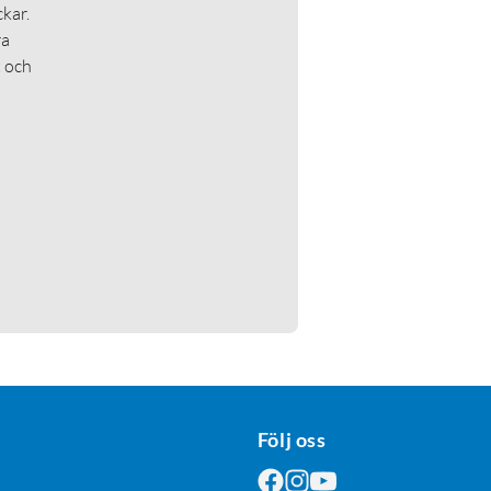
kar.
ra
t och
Följ oss