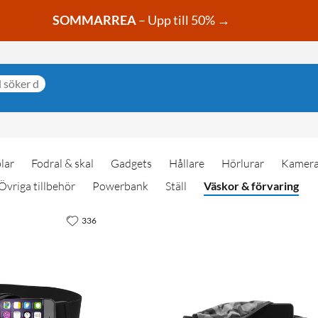
SOMMARREA
– Upp till 50% →
lar
Fodral & skal
Gadgets
Hållare
Hörlurar
Kamera-
Övriga tillbehör
Powerbank
Ställ
Väskor & förvaring
336