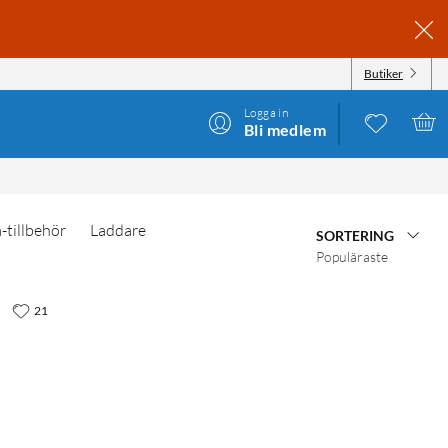
Butiker
Logga in
Bli medlem
tillbehör
Laddare
SORTERING
Populäraste
21