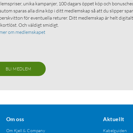
emspriser, unika kampanjer, 100 dagars öppet köp och bonuschec
utom sparas alla dina köp i ditt medlemskap så att du slipper spa
erskvitton för eventuella returer. Ditt medlemskap är helt digital
 kortlöst. Och väldigt smidigt.
 mer om medlemskapet
BLI MEDLEM
Om oss
Aktuellt
Om Kjell & Company
Kabelguiden