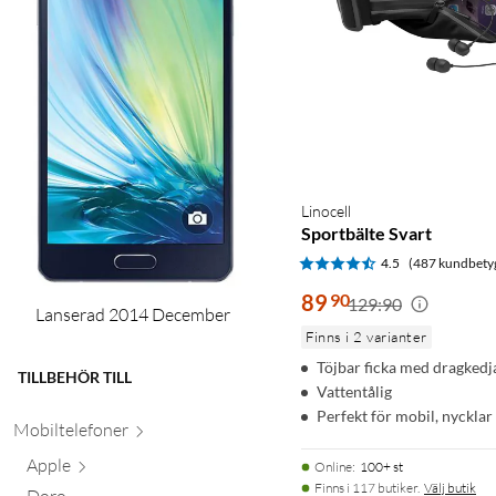
Linocell
Sportbälte Svart
4.5
(487 kundbety
89
90
129:90
Lanserad 2014 December
Finns i 2 varianter
Töjbar ficka med dragkedj
TILLBEHÖR TILL
Vattentålig
Perfekt för mobil, nycklar
Mobiltele
foner
Apple
Online
:
100+ st
Finns i 117 butiker.
Välj butik
Doro