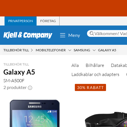
PRIVATPERSON
FÖRETAG
Meny
TILLBEHÖR TILL
MOBILTELEFONER
SAMSUNG
GALAXY A5
TILLBEHÖR TILL
Alla
Bilhållare
Datakab
Galaxy A5
Laddkablar och adapters
SM-A500F
2 produkter
30% RABATT