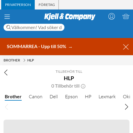
PRIVATPERSON
FÖRETAG
SOMMARREA - Upp till 50%
→
BROTHER
HLP
TILLBEHÖR TILL
HLP
0 Tillbehör till
Brother
Canon
Dell
Epson
HP
Lexmark
Oki