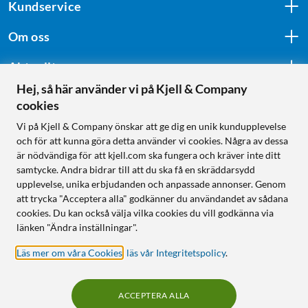
Kundservice
Om oss
Aktuellt
Hej, så här använder vi på Kjell & Company
cookies
Följ oss
Vi på Kjell & Company önskar att ge dig en unik kundupplevelse
och för att kunna göra detta använder vi cookies. Några av dessa
är nödvändiga för att kjell.com ska fungera och kräver inte ditt
samtycke. Andra bidrar till att du ska få en skräddarsydd
Handla från:
upplevelse, unika erbjudanden och anpassade annonser. Genom
att trycka "Acceptera alla" godkänner du användandet av sådana
Sverige
cookies. Du kan också välja vilka cookies du vill godkänna via
Norge
länken "Ändra inställningar".
Läs mer om våra Cookies
,
läs vår Integritetspolicy
.
ACCEPTERA ALLA